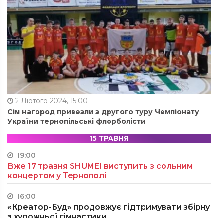
2 Лютого 2024, 15:00
Сім нагород привезли з другого туру Чемпіонату
України тернопільські флорболісти
15 ТРАВНЯ
19:00
Вже 17 травня SHUMEI виступить з сольним
концертом у Тернополі
16:00
«Креатор-Буд» продовжує підтримувати збірну
з художньої гімнастики