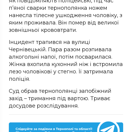
Як повідомляють поліцейські, під час
п’яної сварки тернополянка ножем
нанесла тілесне ушкодження чоловіку, з
яким проживала. Він помер від великої
зовнішньої крововтрати.
Інцидент трапився на вулиці
Чернівецькій. Пара разом розпивала
алкогольні напої, потім посварилася.
Жінка вхопила кухонний ніж і встромила
лезо чоловікові у стегно. Її затримала
поліція.
Суд обрав тернополянці запобіжний
захід – тримання під вартою. Триває
досудове розслідування.