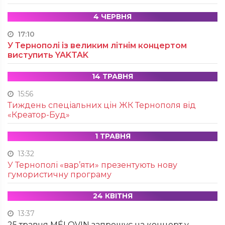
4 ЧЕРВНЯ
17:10
У Тернополі із великим літнім концертом
виступить YAKTAK
14 ТРАВНЯ
15:56
Тиждень спеціальних цін ЖК Тернополя від
«Креатор-Буд»
1 ТРАВНЯ
13:32
У Тернополі «вар’яти» презентують нову
гумористичну програму
24 КВІТНЯ
13:37
25 травня MÉLOVIN запрошує на концерт у