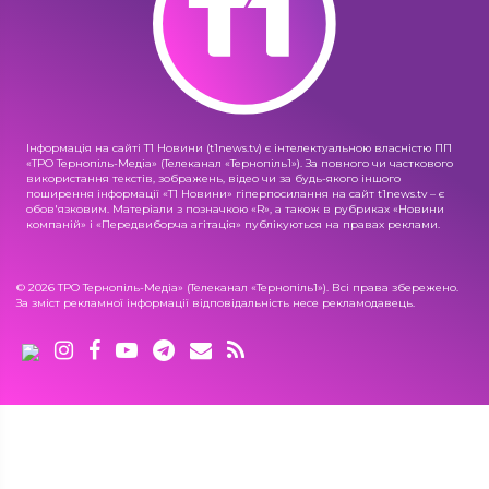
Інформація на сайті Т1 Новини (t1news.tv) є інтелектуальною власністю ПП
«ТРО Тернопіль-Медіа» (Телеканал «Тернопіль1»). За повного чи часткового
використання текстів, зображень, відео чи за будь-якого іншого
поширення інформації «Т1 Новини» гіперпосилання на сайт t1news.tv – є
обов'язковим. Матеріали з позначкою «R», а також в рубриках «Новини
компаній» і «Передвиборча агітація» публікуються на правах реклами.
© 2026 ТРО Тернопіль-Медіа» (Телеканал «Тернопіль1»). Всі права збережено.
За зміст рекламної інформації відповідальність несе рекламодавець.