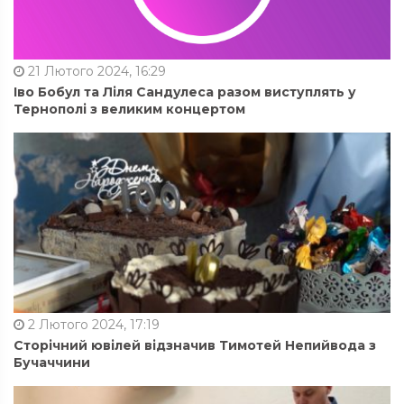
21 Лютого 2024, 16:29
Іво Бобул та Ліля Сандулеса разом виступлять у
Тернополі з великим концертом
2 Лютого 2024, 17:19
Сторічний ювілей відзначив Тимотей Непийвода з
Бучаччини