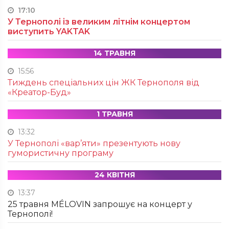
17:10
У Тернополі із великим літнім концертом
виступить YAKTAK
14 ТРАВНЯ
15:56
Тиждень спеціальних цін ЖК Тернополя від
«Креатор-Буд»
1 ТРАВНЯ
13:32
У Тернополі «вар’яти» презентують нову
гумористичну програму
24 КВІТНЯ
13:37
25 травня MÉLOVIN запрошує на концерт у
Тернополі!