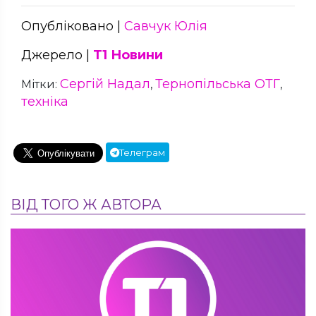
Опубліковано |
Савчук Юлія
Джерело |
Т1 Новини
Сергій Надал
Тернопільська ОТГ
Мітки:
,
,
техніка
Телеграм
ВІД ТОГО Ж АВТОРА