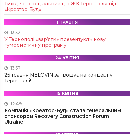
Тиждень спеціальних цін ЖК Тернополя від
«Креатор-Буд»
1 ТРАВНЯ
13:32
У Тернополі «вар’яти» презентують нову
гумористичну програму
24 КВІТНЯ
13:37
25 травня MÉLOVIN запрошує на концерт у
Тернополі!
19 КВІТНЯ
12:49
Компанія «Креатор-Буд» стала генеральним
спонсором Recovery Construction Forum
Ukraine!