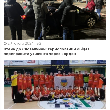
2 Лютого 2024, 15:21
Втеча до Словаччини: тернополянин обіцяв
переправити ухилянта через кордон