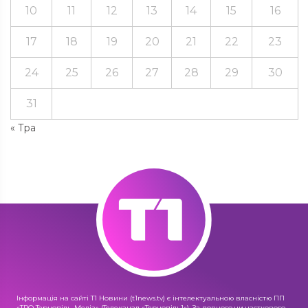
10
11
12
13
14
15
16
17
18
19
20
21
22
23
24
25
26
27
28
29
30
31
« Тра
Інформація на сайті Т1 Новини (t1news.tv) є інтелектуальною власністю ПП
«ТРО Тернопіль-Медіа» (Телеканал «Тернопіль1»). За повного чи часткового