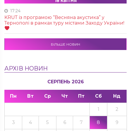
18 КВІТНЯ
17:24
KRUТ із програмою “Весняна акустика” у
Тернополі в рамках туру містами Заходу України!
БІЛЬШЕ НОВИН
АРХІВ НОВИН
СЕРПЕНЬ 2026
Пн
Вт
Ср
Чт
Пт
Сб
Нд
1
2
3
4
5
6
7
8
9