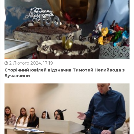
2 Лютого 2024, 17:19
Сторічний ювілей відзначив Тимотей Непийвода з
Бучаччини