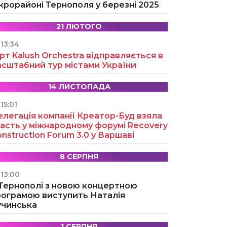
крорайоні Тернополя у березні 2025
21 ЛЮТОГО
13:34
рт Kalush Orchestra відправляється в
асштабний тур містами України
14 ЛИСТОПАДА
15:01
легація компанії Креатор-Буд взяла
асть у міжнародному форумі Recovery
nstruction Forum 3.0 у Варшаві
8 СЕРПНЯ
13:00
 Тернополі з новою концертною
рограмою виступить Наталія
учинська
1 СЕРПНЯ