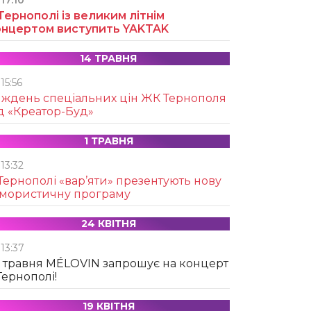
17:10
Тернополі із великим літнім
онцертом виступить YAKTAK
14 ТРАВНЯ
15:56
иждень спеціальних цін ЖК Тернополя
д «Креатор-Буд»
1 ТРАВНЯ
13:32
Тернополі «вар’яти» презентують нову
умористичну програму
24 КВІТНЯ
13:37
 травня MÉLOVIN запрошує на концерт
Тернополі!
19 КВІТНЯ