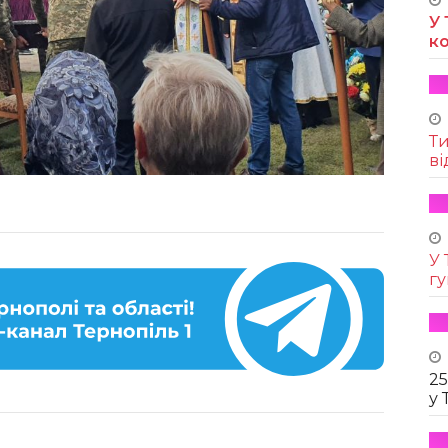
У 
к
Т
ві
У 
г
25
у 