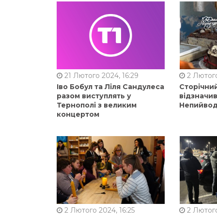
21 Лютого 2024, 16:29
2 Лютого
Іво Бобул та Ліля Сандулеса
Сторічни
разом виступлять у
відзначи
Тернополі з великим
Непийвод
концертом
2 Лютого 2024, 16:25
2 Лютого