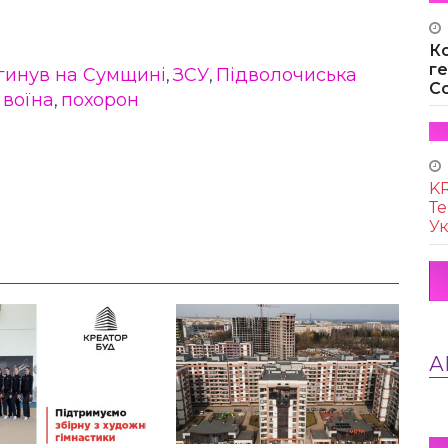
К
г
гинув на Сумщині
ЗСУ
Підволочиська
,
,
Co
 воїна
похорон
,
KR
Те
Ук
А