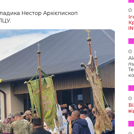
ладика Нестор Архієпископ
Іг
ПЦУ.
Кр
I
Al
ль
Те
ко
Ві
ві