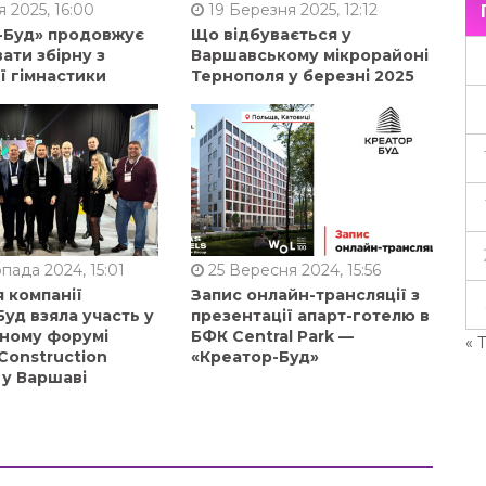
 2025, 16:00
19 Березня 2025, 12:12
-Буд» продовжує
Що відбувається у
ати збірну з
Варшавському мікрорайоні
ї гімнастики
Тернополя у березні 2025
пада 2024, 15:01
25 Вересня 2024, 15:56
 компанії
Запис онлайн-трансляції з
уд взяла участь у
презентації апарт-готелю в
ному форумі
БФК Central Park —
« 
Construction
«Креатор-Буд»
 у Варшаві