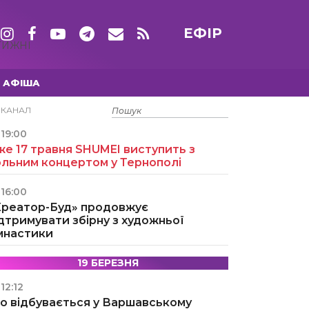
ЕФІР
ТИЖНІ
АФІША
15 ТРАВНЯ
ЕКАНАЛ
19:00
е 17 травня SHUMEI виступить з
ольним концертом у Тернополі
16:00
Креатор-Буд» продовжує
дтримувати збірну з художньої
імнастики
19 БЕРЕЗНЯ
12:12
о відбувається у Варшавському