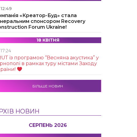
12:49
омпанія «Креатор-Буд» стала
енеральним спонсором Recovery
nstruction Forum Ukraine!
18 КВІТНЯ
17:24
UТ із програмою “Весняна акустика” у
рнополі в рамках туру містами Заходу
раїни!
БІЛЬШЕ НОВИН
РХІВ НОВИН
СЕРПЕНЬ 2026