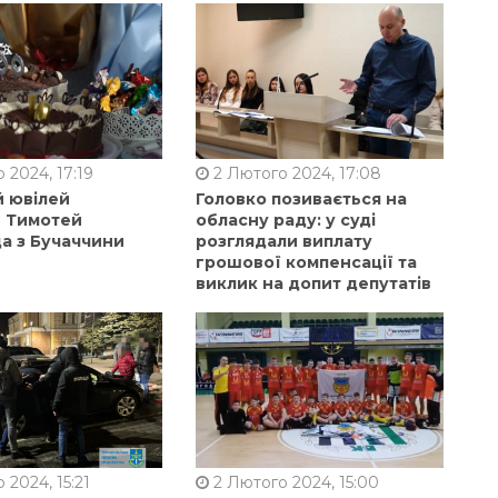
 2024, 17:19
2 Лютого 2024, 17:08
й ювілей
Головко позивається на
в Тимотей
обласну раду: у суді
а з Бучаччини
розглядали виплату
грошової компенсації та
виклик на допит депутатів
 2024, 15:21
2 Лютого 2024, 15:00