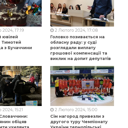
 2024, 17:19
2 Лютого 2024, 17:08
й ювілей
Головко позивається на
в Тимотей
обласну раду: у суді
а з Бучаччини
розглядали виплату
грошової компенсації та
виклик на допит депутатів
 2024, 15:21
2 Лютого 2024, 15:00
 Словаччини:
Сім нагород привезли з
янин обіцяв
другого туру Чемпіонату
ити ухилянта
України тернопільські