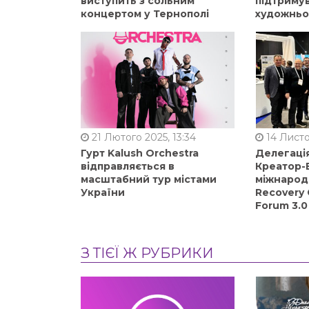
виступить з сольним
підтримув
концертом у Тернополі
художньо
21 Лютого 2025, 13:34
14 Листо
Гурт Kalush Orchestra
Делегація
відправляється в
Креатор-Б
масштабний тур містами
міжнарод
України
Recovery 
Forum 3.0
З ТІЄЇ Ж РУБРИКИ