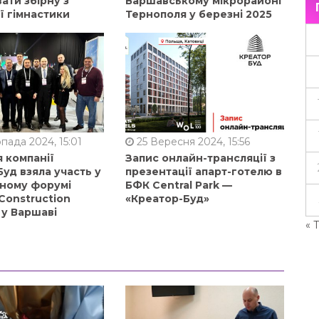
ати збірну з
Варшавському мікрорайоні
ї гімнастики
Тернополя у березні 2025
пада 2024, 15:01
25 Вересня 2024, 15:56
 компанії
Запис онлайн-трансляції з
уд взяла участь у
презентації апарт-готелю в
ному форумі
БФК Central Park —
Construction
«Креатор-Буд»
 у Варшаві
« 