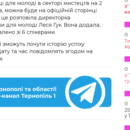
ці для молоді в секторі мистецтв на 2
У 
в, можна буде на офіційній сторінці
к
о це розповіла директорка
ки для молоді Леся Гук. Вона додала,
влено зі 6 спікерами.
Т
 зможуть почути історію успіху
ві
ату та час повідомлять згодом на
х.
У 
г
25
у 