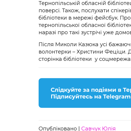
Тернопільській обласній бібліоте
поверсі. Також, послухати спікері
бібліотеки в мережі фейсбук. Пр
тернопільської обласної бібліоте
наразі про такі зустрічі уже домо
Після Миколи Казюка усі бажаючі
волонтерки – Христини Феціци. Д
сторінка бібліотеки у соцмережа
Опубліковано |
Савчук Юлія