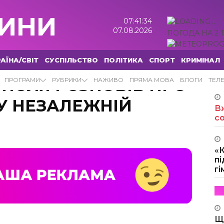
ИНИ
07:41:35
07.08.2026
ПОГОДА НА 2 
АЇНА/СВІТ
СУСПІЛЬСТВО
ПОЛІТИКА
СПОРТ
КРИМІНАЛ
ОПОЛЯ РОЗПОВІВ ПРО
ПРОГРАМИ
РУБРИКИ
НАЖИВО
ПРЯМА МОВА
БЛОГИ
ТЕЛ
 У НЕЗАЛЕЖНІЙ
Вж
с
«
пі
г
Щ