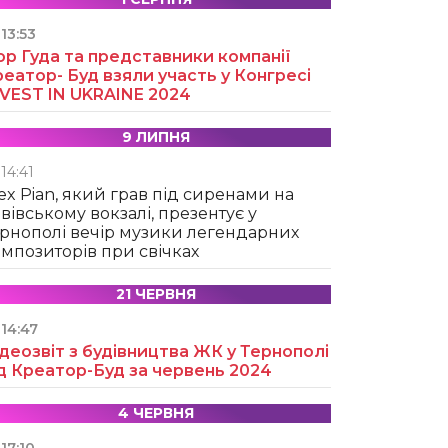
13:53
ор Гуда та представники компанії
еатор- Буд взяли участь у Конгресі
NVEST IN UKRAINE 2024
9 ЛИПНЯ
14:41
ex Pian, який грав під сиренами на
вівському вокзалі, презентує у
рнополі вечір музики легендарних
мпозиторів при свічках
21 ЧЕРВНЯ
14:47
деозвіт з будівництва ЖК у Тернополі
д Креатор-Буд за червень 2024
4 ЧЕРВНЯ