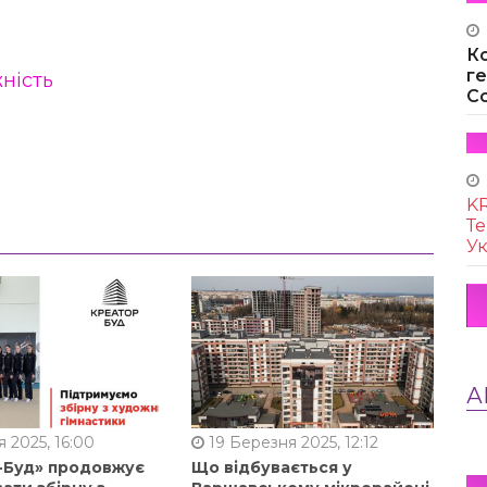
К
г
ність
Co
KR
Те
Ук
А
 2025, 16:00
19 Березня 2025, 12:12
-Буд» продовжує
Що відбувається у