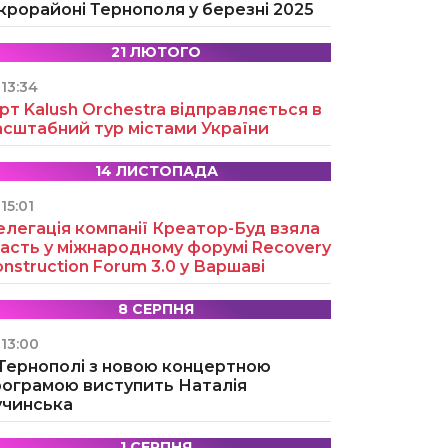
крорайоні Тернополя у березні 2025
21 ЛЮТОГО
13:34
рт Kalush Orchestra відправляється в
асштабний тур містами України
14 ЛИСТОПАДА
15:01
легація компанії Креатор-Буд взяла
асть у міжнародному форумі Recovery
nstruction Forum 3.0 у Варшаві
8 СЕРПНЯ
13:00
 Тернополі з новою концертною
рограмою виступить Наталія
учинська
1 СЕРПНЯ