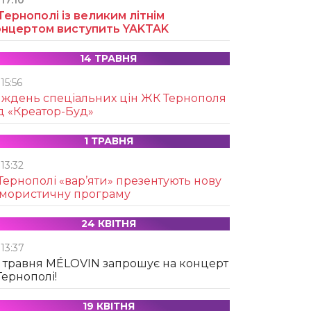
17:10
Тернополі із великим літнім
онцертом виступить YAKTAK
14 ТРАВНЯ
15:56
иждень спеціальних цін ЖК Тернополя
д «Креатор-Буд»
1 ТРАВНЯ
13:32
Тернополі «вар’яти» презентують нову
умористичну програму
24 КВІТНЯ
13:37
 травня MÉLOVIN запрошує на концерт
Тернополі!
19 КВІТНЯ