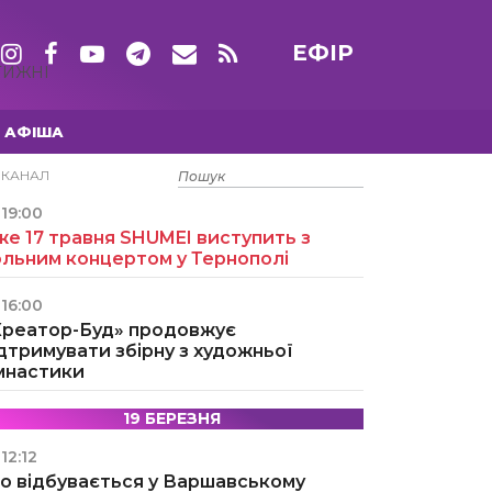
ЕФІР
ТИЖНІ
АФІША
15 ТРАВНЯ
ЕКАНАЛ
19:00
е 17 травня SHUMEI виступить з
ольним концертом у Тернополі
16:00
Креатор-Буд» продовжує
дтримувати збірну з художньої
імнастики
19 БЕРЕЗНЯ
12:12
о відбувається у Варшавському