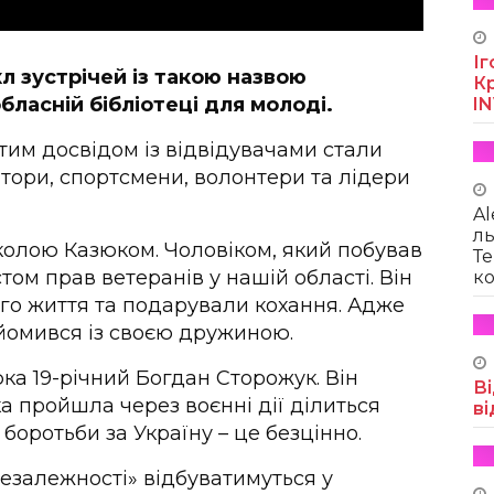
Іг
л зустрічей із такою назвою
Кр
бласній бібліотеці для молоді.
I
стим досвідом із відвідувачами стали
атори, спортсмени, волонтери та лідери
Al
ль
иколою Казюком. Чоловіком, який побував
Те
стом прав ветеранів у нашій області. Він
ко
його життя та подарували кохання. Адже
айомився із своєю дружиною.
а 19-річний Богдан Сторожук. Він
Ві
а пройшла через воєнні дії ділиться
ві
ї боротьби за Україну – це безцінно.
 незалежності» відбуватимуться у