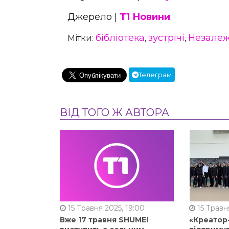
Джерело |
Т1 Новини
бібліотека
зустрічі
Незалеж
Мітки:
,
,
Телеграм
ВІД ТОГО Ж АВТОРА
15 Травня 2025, 19:00
15 Травня
Вже 17 травня SHUMEI
«Креатор