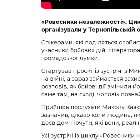
«Ровесники незалежності». Цик
організували у Тернопільській о
Спікерами, які поділяться особи
учасники бойових дій, літератор
громадської думки.
Стартував проєкт із зустрічі з М
на війні, а зараз займається захи
розповів, як бойові дії змінили 
саме там, на сході, чоловік позн
Прийшов послухати Миколу Казюк
зазначив, цікаво коли людина, як
досвідом. Почути, які вони, реалі
Усі зустрічі із циклу «Ровесники