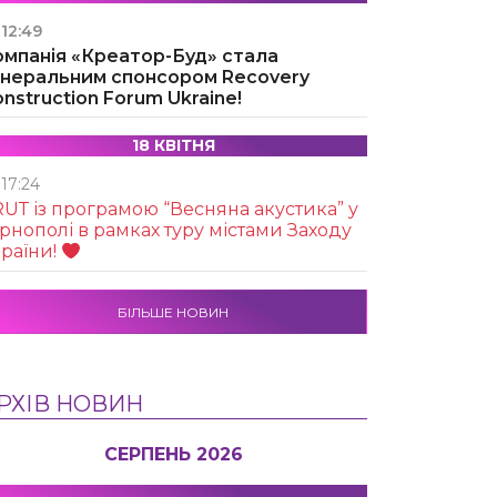
12:49
омпанія «Креатор-Буд» стала
енеральним спонсором Recovery
nstruction Forum Ukraine!
18 КВІТНЯ
17:24
UТ із програмою “Весняна акустика” у
рнополі в рамках туру містами Заходу
раїни!
БІЛЬШЕ НОВИН
РХІВ НОВИН
СЕРПЕНЬ 2026