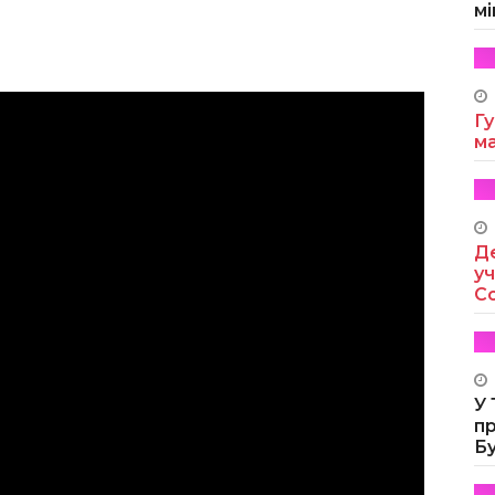
мі
Гу
м
Де
уч
Co
У
п
Б