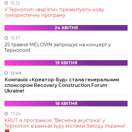
13:32
У Тернополі «вар’яти» презентують нову
гумористичну програму
24 КВІТНЯ
13:37
25 травня MÉLOVIN запрошує на концерт у
Тернополі!
19 КВІТНЯ
12:49
Компанія «Креатор-Буд» стала генеральним
спонсором Recovery Construction Forum
Ukraine!
18 КВІТНЯ
17:24
KRUТ із програмою “Весняна акустика” у
Тернополі в рамках туру містами Заходу України!