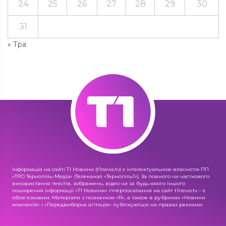
24
25
26
27
28
29
30
31
« Тра
Інформація на сайті Т1 Новини (t1news.tv) є інтелектуальною власністю ПП
«ТРО Тернопіль-Медіа» (Телеканал «Тернопіль1»). За повного чи часткового
використання текстів, зображень, відео чи за будь-якого іншого
поширення інформації «Т1 Новини» гіперпосилання на сайт t1news.tv – є
обов'язковим. Матеріали з позначкою «R», а також в рубриках «Новини
компаній» і «Передвиборча агітація» публікуються на правах реклами.