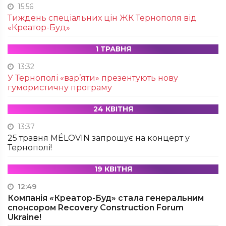
15:56
Тиждень спеціальних цін ЖК Тернополя від
«Креатор-Буд»
1 ТРАВНЯ
13:32
У Тернополі «вар’яти» презентують нову
гумористичну програму
24 КВІТНЯ
13:37
25 травня MÉLOVIN запрошує на концерт у
Тернополі!
19 КВІТНЯ
12:49
Компанія «Креатор-Буд» стала генеральним
спонсором Recovery Construction Forum
Ukraine!