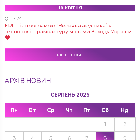
18 КВІТНЯ
17:24
KRUТ із програмою “Весняна акустика” у
Тернополі в рамках туру містами Заходу України!
БІЛЬШЕ НОВИН
АРХІВ НОВИН
СЕРПЕНЬ 2026
Пн
Вт
Ср
Чт
Пт
Сб
Нд
1
2
3
4
5
6
7
8
9