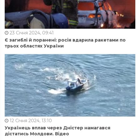
23 Січня 2024, 09:41
Є загиблі й поранені: росія вдарила ракетами по
трьох областях України
12 Січня 2024, 13:10
Українець вплав через Дністер намагався
дістатись Молдови. Відео