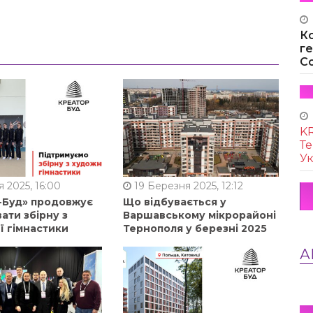
К
г
Co
KR
Те
Ук
 2025, 16:00
19 Березня 2025, 12:12
-Буд» продовжує
Що відбувається у
ати збірну з
Варшавському мікрорайоні
ї гімнастики
Тернополя у березні 2025
А