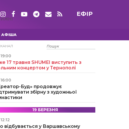
ЕФІР
ТИЖНІ
АФІША
15 ТРАВНЯ
ЕКАНАЛ
19:00
е 17 травня SHUMEI виступить з
ольним концертом у Тернополі
16:00
Креатор-Буд» продовжує
дтримувати збірну з художньої
імнастики
19 БЕРЕЗНЯ
12:12
о відбувається у Варшавському