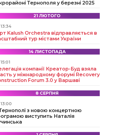
крорайоні Тернополя у березні 2025
21 ЛЮТОГО
13:34
рт Kalush Orchestra відправляється в
асштабний тур містами України
14 ЛИСТОПАДА
15:01
легація компанії Креатор-Буд взяла
асть у міжнародному форумі Recovery
nstruction Forum 3.0 у Варшаві
8 СЕРПНЯ
13:00
 Тернополі з новою концертною
рограмою виступить Наталія
учинська
1 СЕРПНЯ