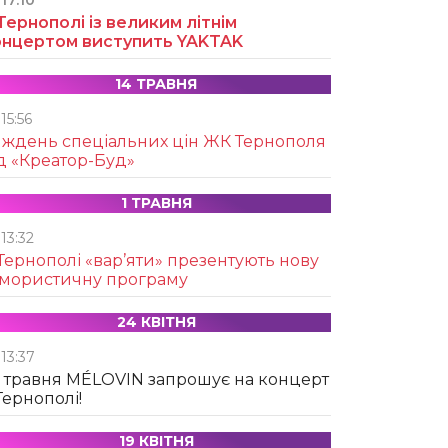
17:10
Тернополі із великим літнім
онцертом виступить YAKTAK
14 ТРАВНЯ
15:56
иждень спеціальних цін ЖК Тернополя
д «Креатор-Буд»
1 ТРАВНЯ
13:32
Тернополі «вар’яти» презентують нову
умористичну програму
24 КВІТНЯ
13:37
 травня MÉLOVIN запрошує на концерт
Тернополі!
19 КВІТНЯ