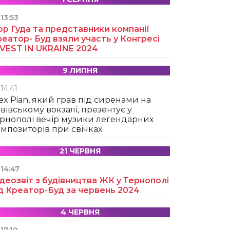
13:53
ор Гуда та представники компанії
еатор- Буд взяли участь у Конгресі
NVEST IN UKRAINE 2024
9 ЛИПНЯ
14:41
ex Pian, який грав під сиренами на
вівському вокзалі, презентує у
рнополі вечір музики легендарних
мпозиторів при свічках
21 ЧЕРВНЯ
14:47
деозвіт з будівництва ЖК у Тернополі
д Креатор-Буд за червень 2024
4 ЧЕРВНЯ