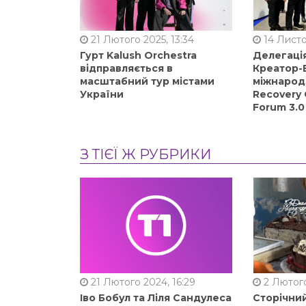
21 Лютого 2025, 13:34
14 Листо
Гурт Kalush Orchestra
Делегація
відправляється в
Креатор-Б
масштабний тур містами
міжнарод
України
Recovery 
Forum 3.0
З ТІЄЇ Ж РУБРИКИ
21 Лютого 2024, 16:29
2 Лютого
Іво Бобул та Ліля Сандулеса
Сторічни