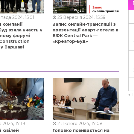
пада 2024, 15:01
25 Вересня 2024, 15:56
 компанії
Запис онлайн-трансляції з
уд взяла участь у
презентації апарт-готелю в
ному форумі
БФК Central Park —
Construction
«Креатор-Буд»
 у Варшаві
« 
 2024, 17:19
2 Лютого 2024, 17:08
й ювілей
Головко позивається на