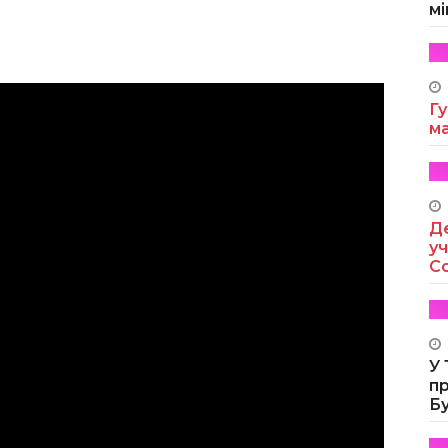
мі
Гу
м
Де
уч
Co
У
п
Б