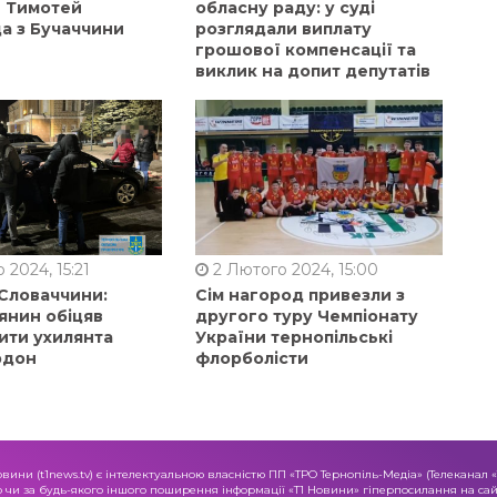
в Тимотей
обласну раду: у суді
а з Бучаччини
розглядали виплату
грошової компенсації та
виклик на допит депутатів
 2024, 15:21
2 Лютого 2024, 15:00
 Словаччини:
Сім нагород привезли з
янин обіцяв
другого туру Чемпіонату
ити ухилянта
України тернопільські
рдон
флорболісти
овини (t1news.tv) є інтелектуальною власністю ПП «ТРО Тернопіль-Медіа» (Телеканал 
о чи за будь-якого іншого поширення інформації «Т1 Новини» гіперпосилання на сайт