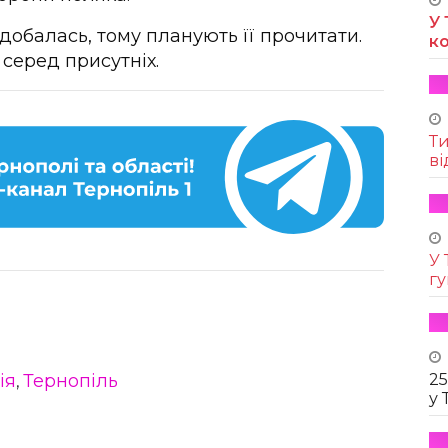
У 
добалась, тому планують її прочитати.
к
серед присутніх.
Т
ві
У 
г
25
ія
Тернопіль
,
у 