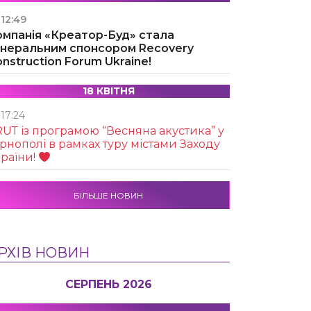
12:49
омпанія «Креатор-Буд» стала
енеральним спонсором Recovery
nstruction Forum Ukraine!
18 КВІТНЯ
17:24
UТ із програмою “Весняна акустика” у
рнополі в рамках туру містами Заходу
раїни!
БІЛЬШЕ НОВИН
РХІВ НОВИН
СЕРПЕНЬ 2026