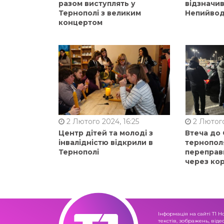
разом виступлять у
відзначи
Тернополі з великим
Непийвод
концертом
2 Лютого 2024, 16:25
2 Лютого
Центр дітей та молоді з
Втеча до
інвалідністю відкрили в
тернопол
Тернополі
переправ
через ко
Інформація на сайті Т1 Н
текстів, зображень, віде