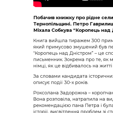
Побачив книжку про рідне селищ
Тернопільщині. Петро Гаврилиш
Міхала Собкува “Коропець над
Книга вийшла тиражем 300 примі
який примусово змушений був пе
“Коропець над Дністром” – це спо
письменник. Зокрема про те, як м
німці, як це відбивалось на житт
За словами кандидата історични
описує події 30-х років.
Роксолана Задорожна – коропчанк
Вона розповіла, натрапила на вид
рекомендацією пана Петра і бу
історії, висвітлення проблем зі с