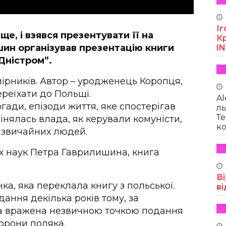
Іг
е, і взявся презентувати її на
Кр
ин організував презентацію книги
I
 Дністром”.
рників. Автор – уродженець Коропця,
реїхати до Польщі.
Al
гади, епізоди життя, яке спостерігав
ль
Те
інялась влада, як керували комуністи,
ко
і звичайних людей.
х наук Петра Гаврилишина, книга
Ві
а, яка переклала книгу з польської.
ві
ання декілька років тому, за
ла вражена незвичною точкою подання
торони поляка.