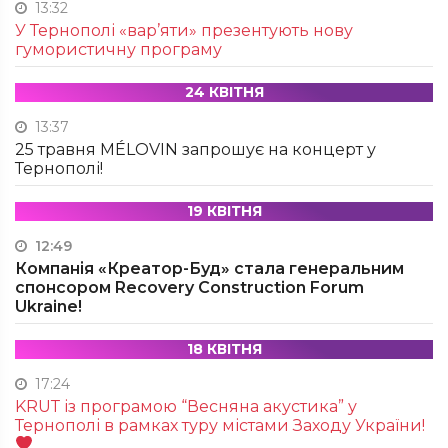
13:32
У Тернополі «вар’яти» презентують нову
гумористичну програму
24 КВІТНЯ
13:37
25 травня MÉLOVIN запрошує на концерт у
Тернополі!
19 КВІТНЯ
12:49
Компанія «Креатор-Буд» стала генеральним
спонсором Recovery Construction Forum
Ukraine!
18 КВІТНЯ
17:24
KRUТ із програмою “Весняна акустика” у
Тернополі в рамках туру містами Заходу України!