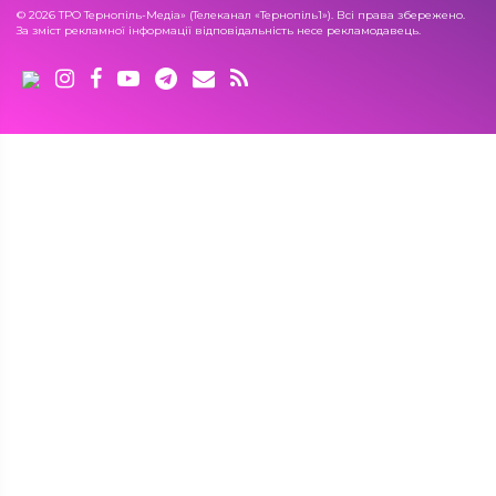
© 2026 ТРО Тернопіль-Медіа» (Телеканал «Тернопіль1»). Всі права збережено.
За зміст рекламної інформації відповідальність несе рекламодавець.