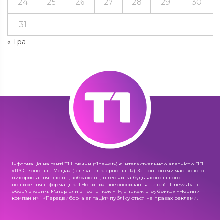
24
25
26
27
28
29
30
31
« Тра
Інформація на сайті Т1 Новини (t1news.tv) є інтелектуальною власністю ПП
«ТРО Тернопіль-Медіа» (Телеканал «Тернопіль1»). За повного чи часткового
використання текстів, зображень, відео чи за будь-якого іншого
поширення інформації «Т1 Новини» гіперпосилання на сайт t1news.tv – є
обов'язковим. Матеріали з позначкою «R», а також в рубриках «Новини
компаній» і «Передвиборча агітація» публікуються на правах реклами.