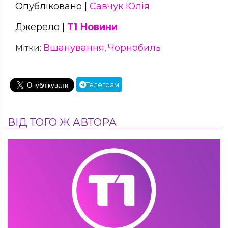
Опубліковано |
Савчук Юлія
Джерело |
Т1 Новини
Вшанування
Чорнобиль
Мітки:
,
Телеграм
ВІД ТОГО Ж АВТОРА