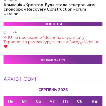
Компанія «Креатор-Буд» стала генеральним
спонсором Recovery Construction Forum
Ukraine!
18 КВІТНЯ
17:24
KRUТ із програмою “Весняна акустика” у
Тернополі в рамках туру містами Заходу України!
БІЛЬШЕ НОВИН
АРХІВ НОВИН
СЕРПЕНЬ 2026
Пн
Вт
Ср
Чт
Пт
Сб
Нд