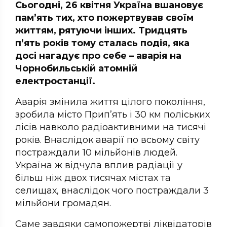
Сьогодні, 26 квітня Україна вшановує
пам’ять тих, хто пожертвував своїм
життям, рятуючи інших. Тридцять
п’ять років тому сталась подія, яка
досі нагадує про себе – аварія на
Чорнобильській атомній
електростанції.
Аварія змінила життя цілого покоління,
зробила місто Прип’ять і 30 км поліських
лісів навколо радіоактивними на тисячі
років. Внаслідок аварії по всьому світу
постраждали 10 мільйонів людей.
Україна ж відчула вплив радіації у
більш ніж двох тисячах містах та
селищах, внаслідок чого постраждали 3
мільйони громадян.
Саме завдяки самопожертві ліквідаторів