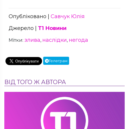
Опубліковано |
Савчук Юлія
Джерело |
Т1 Новини
злива
наслідки
негода
Мітки:
,
,
Телеграм
ВІД ТОГО Ж АВТОРА