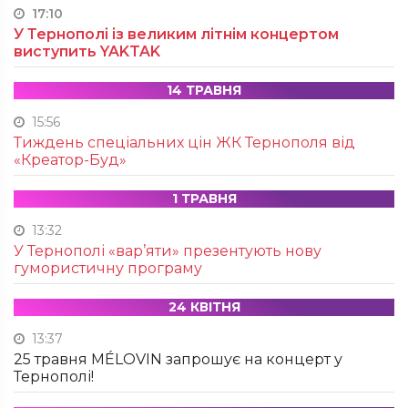
17:10
У Тернополі із великим літнім концертом
виступить YAKTAK
14 ТРАВНЯ
15:56
Тиждень спеціальних цін ЖК Тернополя від
«Креатор-Буд»
1 ТРАВНЯ
13:32
У Тернополі «вар’яти» презентують нову
гумористичну програму
24 КВІТНЯ
13:37
25 травня MÉLOVIN запрошує на концерт у
Тернополі!