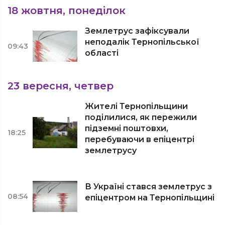
18 жовтня, понеділок
Землетрус зафіксували
неподалік Тернопільської
09:43
області
23 вересня, четвер
Жителі Тернопільщини
поділилися, як пережили
підземні поштовхи,
18:25
перебуваючи в епіцентрі
землетрусу
В Україні стався землетрус з
08:54
епіцентром на Тернопільщині