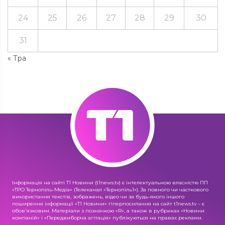
24
25
26
27
28
29
30
31
« Тра
Інформація на сайті Т1 Новини (t1news.tv) є інтелектуальною власністю ПП
«ТРО Тернопіль-Медіа» (Телеканал «Тернопіль1»). За повного чи часткового
використання текстів, зображень, відео чи за будь-якого іншого
поширення інформації «Т1 Новини» гіперпосилання на сайт t1news.tv – є
обов'язковим. Матеріали з позначкою «R», а також в рубриках «Новини
компаній» і «Передвиборча агітація» публікуються на правах реклами.