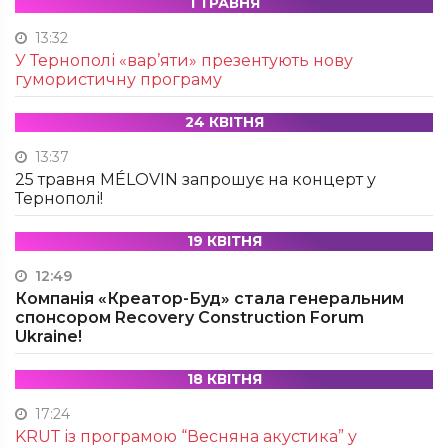
1 ТРАВНЯ
13:32
У Тернополі «вар’яти» презентують нову
гумористичну програму
24 КВІТНЯ
13:37
25 травня MÉLOVIN запрошує на концерт у
Тернополі!
19 КВІТНЯ
12:49
Компанія «Креатор-Буд» стала генеральним
спонсором Recovery Construction Forum
Ukraine!
18 КВІТНЯ
17:24
KRUТ із програмою “Весняна акустика” у