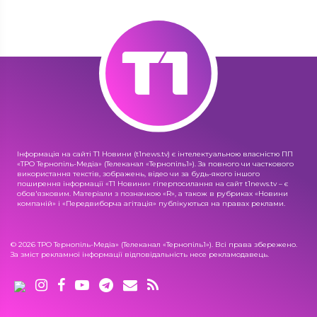
Інформація на сайті Т1 Новини (t1news.tv) є інтелектуальною власністю ПП
«ТРО Тернопіль-Медіа» (Телеканал «Тернопіль1»). За повного чи часткового
використання текстів, зображень, відео чи за будь-якого іншого
поширення інформації «Т1 Новини» гіперпосилання на сайт t1news.tv – є
обов'язковим. Матеріали з позначкою «R», а також в рубриках «Новини
компаній» і «Передвиборча агітація» публікуються на правах реклами.
© 2026 ТРО Тернопіль-Медіа» (Телеканал «Тернопіль1»). Всі права збережено.
За зміст рекламної інформації відповідальність несе рекламодавець.