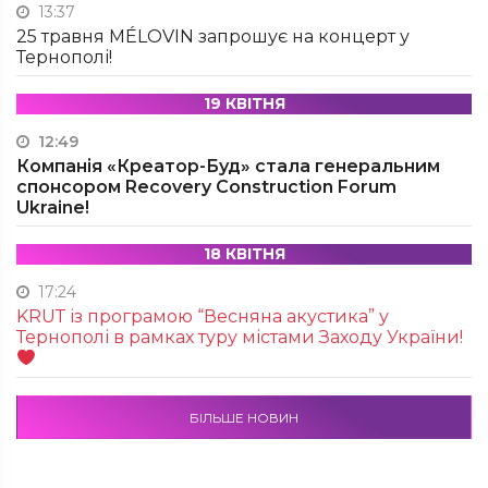
13:37
25 травня MÉLOVIN запрошує на концерт у
Тернополі!
19 КВІТНЯ
12:49
Компанія «Креатор-Буд» стала генеральним
спонсором Recovery Construction Forum
Ukraine!
18 КВІТНЯ
17:24
KRUТ із програмою “Весняна акустика” у
Тернополі в рамках туру містами Заходу України!
БІЛЬШЕ НОВИН