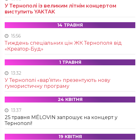
У Тернополі із великим літнім концертом
виступить YAKTAK
14 ТРАВНЯ
15:56
Тиждень спеціальних цін ЖК Тернополя від
«Креатор-Буд»
1 ТРАВНЯ
13:32
У Тернополі «вар’яти» презентують нову
гумористичну програму
24 КВІТНЯ
13:37
25 травня MÉLOVIN запрошує на концерт у
Тернополі!
19 КВІТНЯ