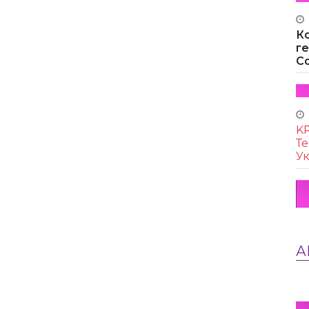
К
г
Co
KR
Те
Ук
А