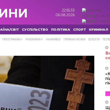
ИНИ
22:55:34
06.08.2026
ПОГОДА НА 2 
АЇНА/СВІТ
СУСПІЛЬСТВО
ПОЛІТИКА
СПОРТ
КРИМІНАЛ
ПРОГРАМИ
РУБРИКИ
НАЖИВО
ПРЯМА МОВА
БЛОГИ
ТЕЛ
Вж
с
«
пі
г
Щ