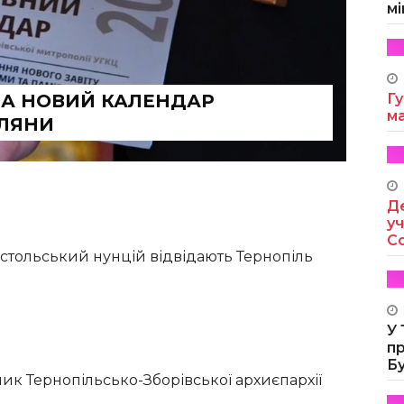
мі
НА НОВИЙ КАЛЕНДАР
Гу
м
ОЛЯНИ
Де
уч
Co
постольський нунцій відвідають Тернопіль
У
п
Б
к Тернопільсько-Зборівської архиєпархії