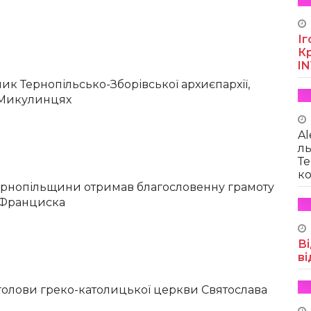
Іг
Кр
I
к Тернопільсько-Зборівської архиєпархії,
 Микулинцях
Al
ль
Те
ко
ернопільщини отримав благословенну грамоту
 Франциска
Ві
ві
олови греко-католицької церкви Святослава