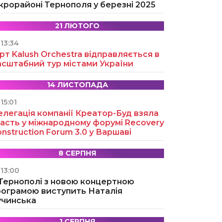
крорайоні Тернополя у березні 2025
21 ЛЮТОГО
13:34
рт Kalush Orchestra відправляється в
асштабний тур містами України
14 ЛИСТОПАДА
15:01
легація компанії Креатор-Буд взяла
асть у міжнародному форумі Recovery
nstruction Forum 3.0 у Варшаві
8 СЕРПНЯ
13:00
 Тернополі з новою концертною
рограмою виступить Наталія
учинська
1 СЕРПНЯ