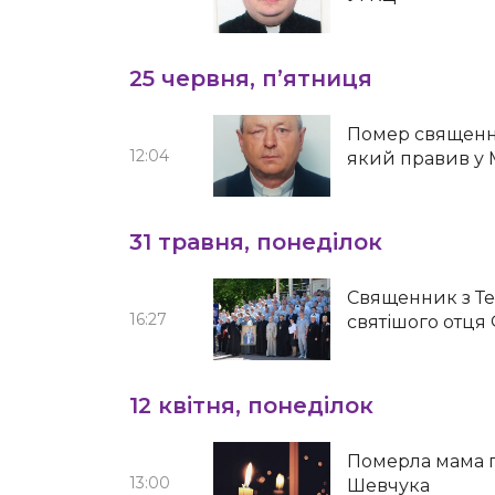
25 червня, п’ятниця
Помер священни
12:04
який правив у
31 травня, понеділок
Священник з Т
16:27
святішого отця
12 квітня, понеділок
Померла мама г
13:00
Шевчука