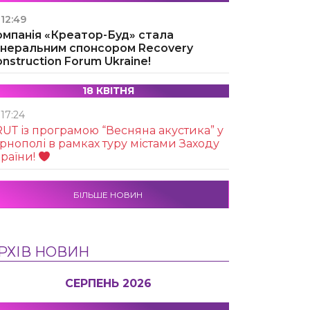
12:49
омпанія «Креатор-Буд» стала
енеральним спонсором Recovery
nstruction Forum Ukraine!
18 КВІТНЯ
17:24
UТ із програмою “Весняна акустика” у
рнополі в рамках туру містами Заходу
раїни!
БІЛЬШЕ НОВИН
РХІВ НОВИН
СЕРПЕНЬ 2026