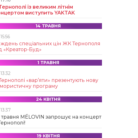
17:10
Тернополі із великим літнім
онцертом виступить YAKTAK
14 ТРАВНЯ
15:56
иждень спеціальних цін ЖК Тернополя
д «Креатор-Буд»
1 ТРАВНЯ
13:32
Тернополі «вар’яти» презентують нову
умористичну програму
24 КВІТНЯ
13:37
 травня MÉLOVIN запрошує на концерт
Тернополі!
19 КВІТНЯ