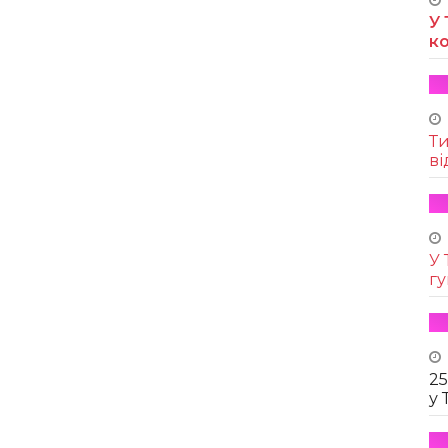
У 
к
Т
ві
У 
г
25
у 