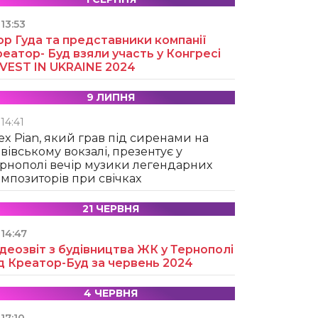
13:53
ор Гуда та представники компанії
еатор- Буд взяли участь у Конгресі
NVEST IN UKRAINE 2024
9 ЛИПНЯ
14:41
ex Pian, який грав під сиренами на
вівському вокзалі, презентує у
рнополі вечір музики легендарних
мпозиторів при свічках
21 ЧЕРВНЯ
14:47
деозвіт з будівництва ЖК у Тернополі
д Креатор-Буд за червень 2024
4 ЧЕРВНЯ