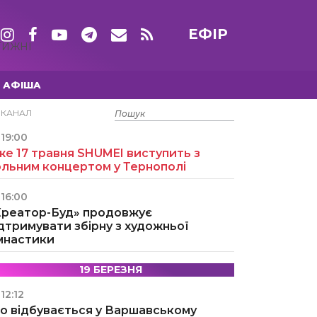
ЕФІР
ТИЖНІ
АФІША
15 ТРАВНЯ
ЕКАНАЛ
19:00
е 17 травня SHUMEI виступить з
ольним концертом у Тернополі
16:00
Креатор-Буд» продовжує
дтримувати збірну з художньої
імнастики
19 БЕРЕЗНЯ
12:12
о відбувається у Варшавському