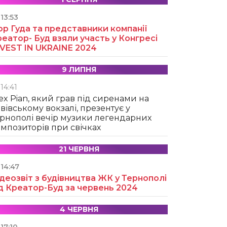
13:53
ор Гуда та представники компанії
еатор- Буд взяли участь у Конгресі
NVEST IN UKRAINE 2024
9 ЛИПНЯ
14:41
ex Pian, який грав під сиренами на
вівському вокзалі, презентує у
рнополі вечір музики легендарних
мпозиторів при свічках
21 ЧЕРВНЯ
14:47
деозвіт з будівництва ЖК у Тернополі
д Креатор-Буд за червень 2024
4 ЧЕРВНЯ