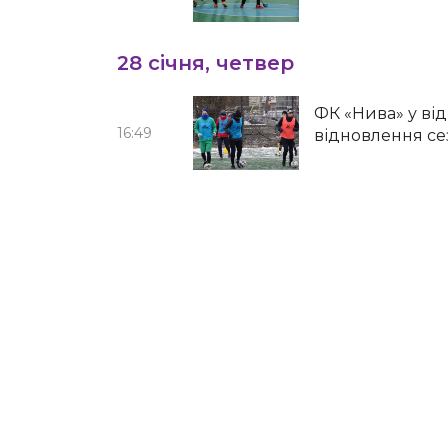
28 січня, четвер
ФК «Нива» у від
16:49
відновлення сез