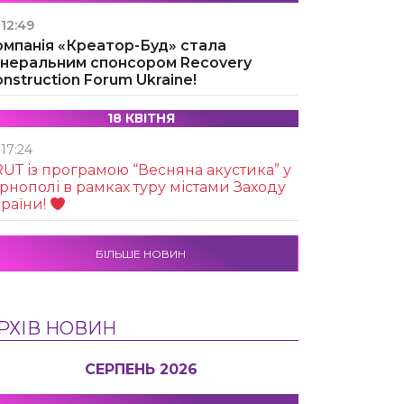
12:49
омпанія «Креатор-Буд» стала
енеральним спонсором Recovery
nstruction Forum Ukraine!
18 КВІТНЯ
17:24
UТ із програмою “Весняна акустика” у
рнополі в рамках туру містами Заходу
раїни!
БІЛЬШЕ НОВИН
РХІВ НОВИН
СЕРПЕНЬ 2026