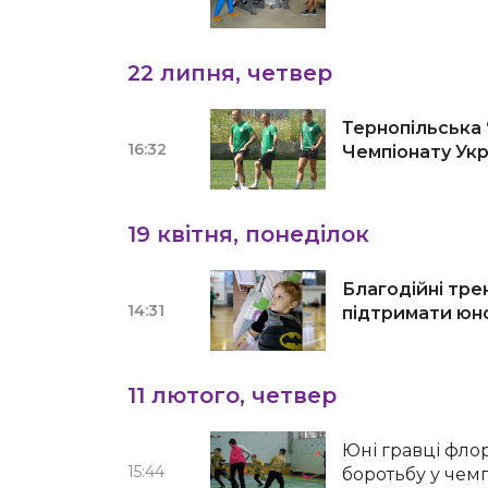
22 липня, четвер
Тернопільська 
16:32
Чемпіонату Укр
19 квітня, понеділок
Благодійні тре
14:31
підтримати юно
11 лютого, четвер
Юні гравці фло
15:44
боротьбу у чемп