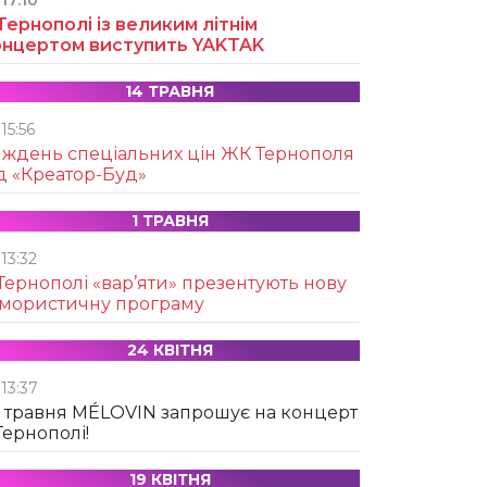
17:10
Тернополі із великим літнім
онцертом виступить YAKTAK
14 ТРАВНЯ
15:56
иждень спеціальних цін ЖК Тернополя
д «Креатор-Буд»
1 ТРАВНЯ
13:32
Тернополі «вар’яти» презентують нову
умористичну програму
24 КВІТНЯ
13:37
 травня MÉLOVIN запрошує на концерт
Тернополі!
19 КВІТНЯ