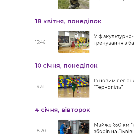
18 квітня, понеділок
У фізкультурно
13:46
тренування з б
10 січня, понеділок
Із новим легіон
19:31
“Тернопіль”
4 січня, вівторок
Майже 650 км “
18:20
зборів на Льві