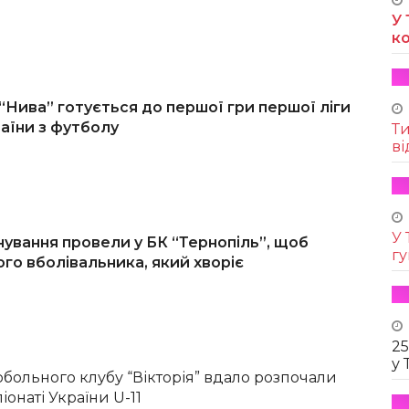
У 
к
“Нива” готується до першої гри першої ліги
аїни з футболу
Т
ві
У 
нування провели у БК “Тернопіль”, щоб
г
го вболівальника, який хворіє
25
у 
рбольного клубу “Вікторія” вдало розпочали
іонаті України U-11