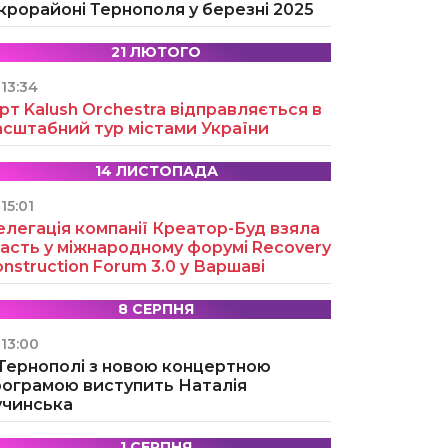
крорайоні Тернополя у березні 2025
21 ЛЮТОГО
13:34
рт Kalush Orchestra відправляється в
асштабний тур містами України
14 ЛИСТОПАДА
15:01
легація компанії Креатор-Буд взяла
асть у міжнародному форумі Recovery
nstruction Forum 3.0 у Варшаві
8 СЕРПНЯ
13:00
 Тернополі з новою концертною
рограмою виступить Наталія
учинська
1 СЕРПНЯ