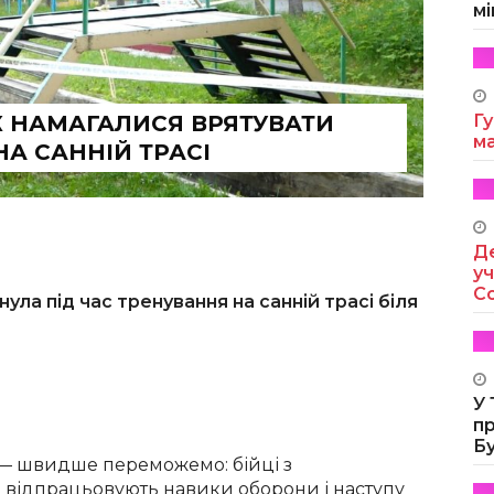
мі
К НАМАГАЛИСЯ ВРЯТУВАТИ
Гу
м
НА САННІЙ ТРАСІ
Де
уч
Co
ула під час тренування на санній трасі біля
У
п
Б
— швидше переможемо: бійці з
відпрацьовують навики оборони і наступу