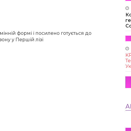
К
г
Co
мінній формі і посилено готується до
ону у Першій лізі
KR
Те
Ук
А