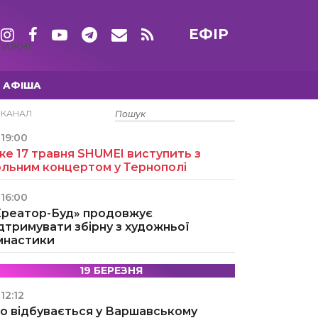
ЕФІР
ТИЖНІ
АФІША
15 ТРАВНЯ
ЕКАНАЛ
19:00
е 17 травня SHUMEI виступить з
ольним концертом у Тернополі
16:00
Креатор-Буд» продовжує
дтримувати збірну з художньої
імнастики
19 БЕРЕЗНЯ
12:12
о відбувається у Варшавському