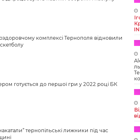
Іг
Кр
I
-оздоровчому комплексі Тернополя відновили
аскетболу
Al
ль
Те
ко
ером готується до першої гри у 2022 році БК
Ві
ві
накатали” тернопільські лижники під час
вщині