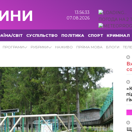
ИНИ
13:56:34
07.08.2026
ПОГОДА НА 2 
АЇНА/СВІТ
СУСПІЛЬСТВО
ПОЛІТИКА
СПОРТ
КРИМІНАЛ
ИНИ
ПРОГРАМИ
РУБРИКИ
НАЖИВО
ПРЯМА МОВА
БЛОГИ
ТЕЛ
Вж
с
«
пі
г
Щ