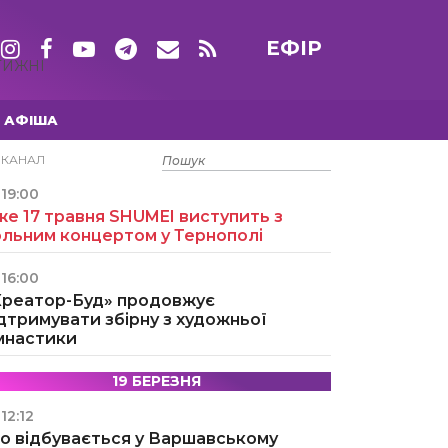
ЕФІР
ТИЖНІ
АФІША
15 ТРАВНЯ
ЕКАНАЛ
19:00
е 17 травня SHUMEI виступить з
ольним концертом у Тернополі
16:00
Креатор-Буд» продовжує
дтримувати збірну з художньої
імнастики
19 БЕРЕЗНЯ
12:12
о відбувається у Варшавському