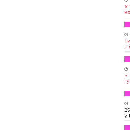
У 
к
Т
ві
У 
г
25
у 