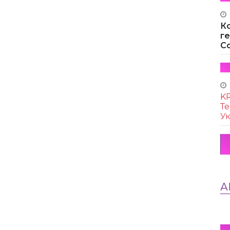
К
г
Co
KR
Те
Ук
А