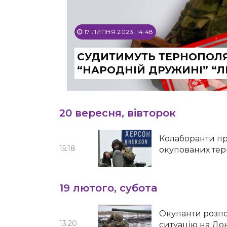
17 ЛИПНЯ 2023, 14:48
СУДИТИМУТЬ ТЕРНОПОЛЯ
“НАРОДНІЙ ДРУЖИНІ” “Л
20 вересня, вівторок
Колаборанти пр
15:18
окупованих тер
19 лютого, субота
Окупанти розп
13:20
ситуацію на До