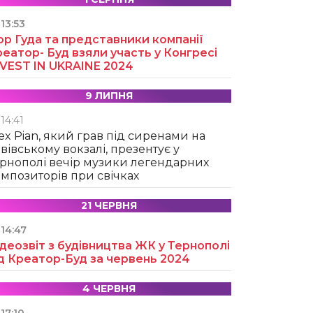
13:53
ор Гуда та представники компанії
еатор- Буд взяли участь у Конгресі
NVEST IN UKRAINE 2024
9 ЛИПНЯ
14:41
ex Pian, який грав під сиренами на
вівському вокзалі, презентує у
рнополі вечір музики легендарних
мпозиторів при свічках
21 ЧЕРВНЯ
14:47
деозвіт з будівництва ЖК у Тернополі
д Креатор-Буд за червень 2024
4 ЧЕРВНЯ