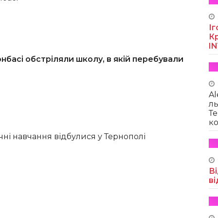
Іг
Кр
I
нбасі обстріляли школу, в якій перебували
Al
ль
Те
ко
ні навчання відбулися у Тернополі
Ві
ві