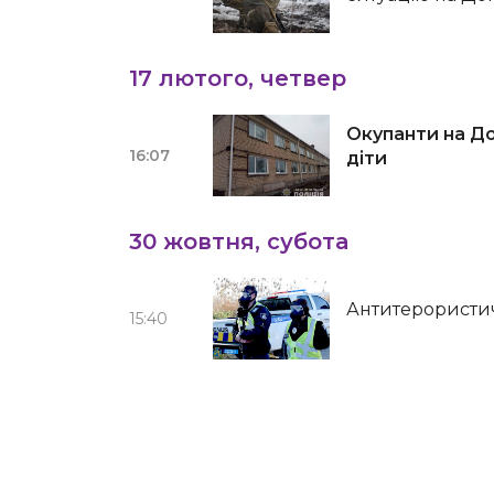
17 лютого, четвер
Окупанти на До
16:07
діти
30 жовтня, субота
Антитерористич
15:40