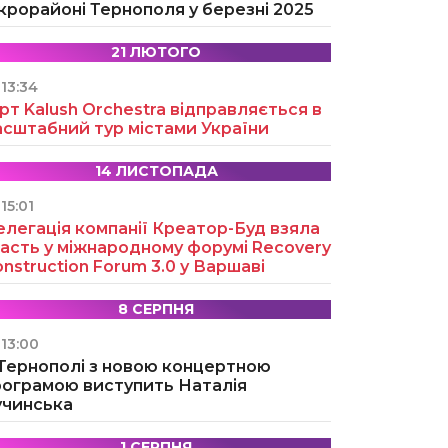
крорайоні Тернополя у березні 2025
21 ЛЮТОГО
13:34
рт Kalush Orchestra відправляється в
асштабний тур містами України
14 ЛИСТОПАДА
15:01
легація компанії Креатор-Буд взяла
асть у міжнародному форумі Recovery
nstruction Forum 3.0 у Варшаві
8 СЕРПНЯ
13:00
 Тернополі з новою концертною
рограмою виступить Наталія
учинська
1 СЕРПНЯ