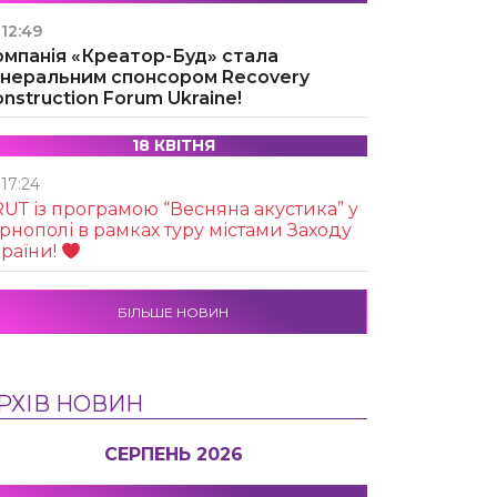
12:49
омпанія «Креатор-Буд» стала
енеральним спонсором Recovery
nstruction Forum Ukraine!
18 КВІТНЯ
17:24
UТ із програмою “Весняна акустика” у
рнополі в рамках туру містами Заходу
раїни!
БІЛЬШЕ НОВИН
РХІВ НОВИН
СЕРПЕНЬ 2026