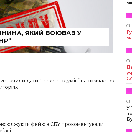
мі
НИНА, ЯКИЙ ВОЮВАВ У
Гу
м
НР”
Де
уч
Co
изначили дати “референдумів” на тимчасово
иторіях
У
п
Б
овсюджують фейк: в СБУ прокоментували
нбасі