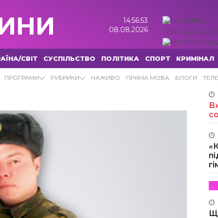
ИНИ
14:56:54
08.08.2026
ПОГОДА НА 2 
АЇНА/СВІТ
СУСПІЛЬСТВО
ПОЛІТИКА
СПОРТ
КРИМІНАЛ
НИ
ПРОГРАМИ
РУБРИКИ
НАЖИВО
ПРЯМА МОВА
БЛОГИ
ТЕЛ
Вж
с
«
пі
г
Щ