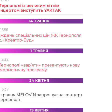
17:10
Тернополі із великим літнім
онцертом виступить YAKTAK
14 ТРАВНЯ
15:56
иждень спеціальних цін ЖК Тернополя
д «Креатор-Буд»
1 ТРАВНЯ
13:32
Тернополі «вар’яти» презентують нову
умористичну програму
24 КВІТНЯ
13:37
 травня MÉLOVIN запрошує на концерт
Тернополі!
19 КВІТНЯ