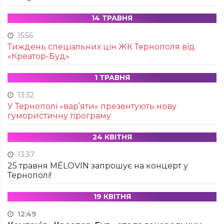
14 ТРАВНЯ
15:56
Тиждень спеціальних цін ЖК Тернополя від
«Креатор-Буд»
1 ТРАВНЯ
13:32
У Тернополі «вар’яти» презентують нову
гумористичну програму
24 КВІТНЯ
13:37
25 травня MÉLOVIN запрошує на концерт у
Тернополі!
19 КВІТНЯ
12:49