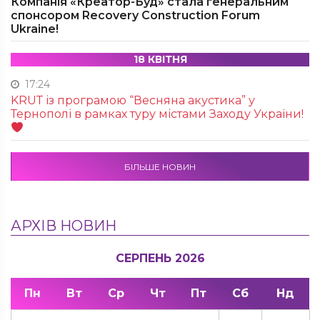
Компанія «Креатор-Буд» стала генеральним
спонсором Recovery Construction Forum
Ukraine!
18 КВІТНЯ
17:24
KRUТ із програмою “Весняна акустика” у
Тернополі в рамках туру містами Заходу України!
БІЛЬШЕ НОВИН
АРХІВ НОВИН
СЕРПЕНЬ 2026
Пн
Вт
Ср
Чт
Пт
Сб
Нд