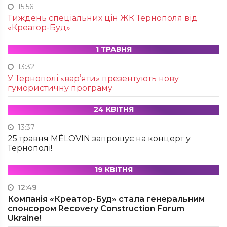
15:56
Тиждень спеціальних цін ЖК Тернополя від
«Креатор-Буд»
1 ТРАВНЯ
13:32
У Тернополі «вар’яти» презентують нову
гумористичну програму
24 КВІТНЯ
13:37
25 травня MÉLOVIN запрошує на концерт у
Тернополі!
19 КВІТНЯ
12:49
Компанія «Креатор-Буд» стала генеральним
спонсором Recovery Construction Forum
Ukraine!