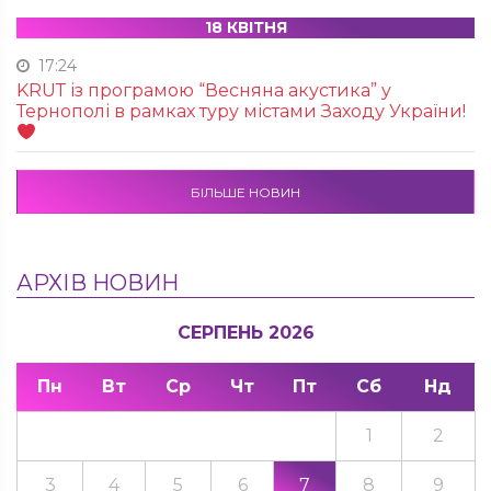
18 КВІТНЯ
17:24
KRUТ із програмою “Весняна акустика” у
Тернополі в рамках туру містами Заходу України!
БІЛЬШЕ НОВИН
АРХІВ НОВИН
СЕРПЕНЬ 2026
Пн
Вт
Ср
Чт
Пт
Сб
Нд
1
2
3
4
5
6
7
8
9