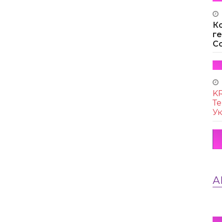
К
г
Co
KR
Те
Ук
А