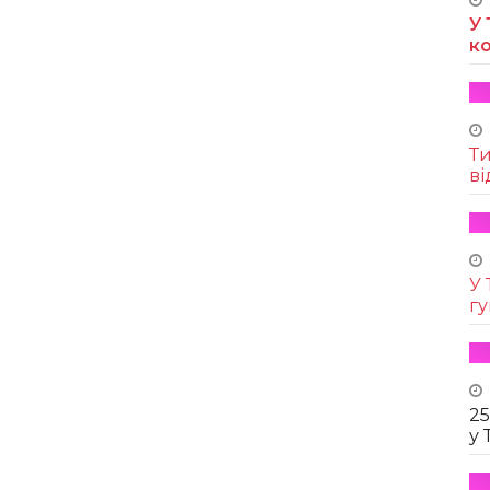
У 
к
Т
ві
У 
г
25
у 