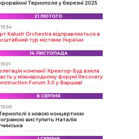
крорайоні Тернополя у березні 2025
21 ЛЮТОГО
13:34
рт Kalush Orchestra відправляється в
асштабний тур містами України
14 ЛИСТОПАДА
15:01
легація компанії Креатор-Буд взяла
асть у міжнародному форумі Recovery
nstruction Forum 3.0 у Варшаві
8 СЕРПНЯ
13:00
 Тернополі з новою концертною
рограмою виступить Наталія
учинська
1 СЕРПНЯ