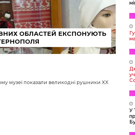
мі
РІЗНИХ ОБЛАСТЕЙ ЕКСПОНУЮТЬ
Гу
м
 ТЕРНОПОЛЯ
Де
уч
Co
ому музеї показали великодні рушники XX
У
п
Б