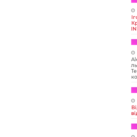
Іг
Кр
I
Al
ль
Те
ко
Ві
ві