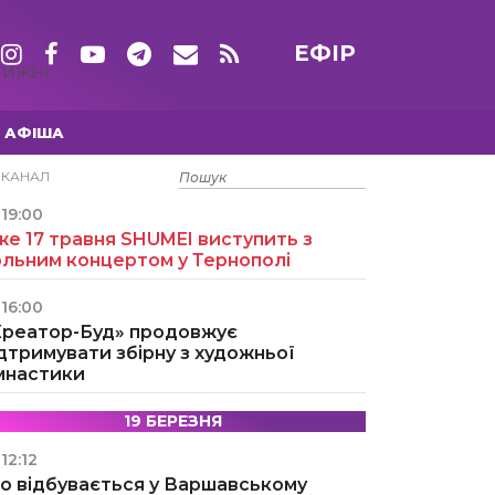
ЕФІР
ТИЖНІ
АФІША
15 ТРАВНЯ
ЕКАНАЛ
19:00
е 17 травня SHUMEI виступить з
ольним концертом у Тернополі
16:00
Креатор-Буд» продовжує
дтримувати збірну з художньої
імнастики
19 БЕРЕЗНЯ
12:12
о відбувається у Варшавському