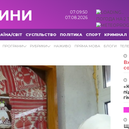
ИНИ
07:09:51
07.08.2026
ПОГОДА НА 2 
АЇНА/СВІТ
СУСПІЛЬСТВО
ПОЛІТИКА
СПОРТ
КРИМІНАЛ
И
ПРОГРАМИ
РУБРИКИ
НАЖИВО
ПРЯМА МОВА
БЛОГИ
ТЕЛ
Вж
с
«
пі
г
Щ