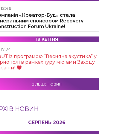
12:49
омпанія «Креатор-Буд» стала
енеральним спонсором Recovery
nstruction Forum Ukraine!
18 КВІТНЯ
17:24
UТ із програмою “Весняна акустика” у
рнополі в рамках туру містами Заходу
раїни!
БІЛЬШЕ НОВИН
РХІВ НОВИН
СЕРПЕНЬ 2026