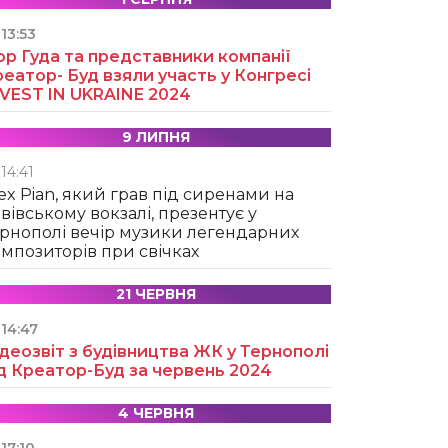
13:53
ор Гуда та представники компанії
еатор- Буд взяли участь у Конгресі
NVEST IN UKRAINE 2024
9 ЛИПНЯ
14:41
ex Pian, який грав під сиренами на
вівському вокзалі, презентує у
рнополі вечір музики легендарних
мпозиторів при свічках
21 ЧЕРВНЯ
14:47
деозвіт з будівництва ЖК у Тернополі
д Креатор-Буд за червень 2024
4 ЧЕРВНЯ