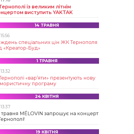
17:10
Тернополі із великим літнім
онцертом виступить YAKTAK
14 ТРАВНЯ
15:56
иждень спеціальних цін ЖК Тернополя
д «Креатор-Буд»
1 ТРАВНЯ
13:32
Тернополі «вар’яти» презентують нову
умористичну програму
24 КВІТНЯ
13:37
 травня MÉLOVIN запрошує на концерт
Тернополі!
19 КВІТНЯ