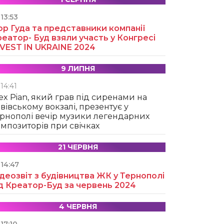
13:53
ор Гуда та представники компанії
еатор- Буд взяли участь у Конгресі
NVEST IN UKRAINE 2024
9 ЛИПНЯ
14:41
ex Pian, який грав під сиренами на
вівському вокзалі, презентує у
рнополі вечір музики легендарних
мпозиторів при свічках
21 ЧЕРВНЯ
14:47
деозвіт з будівництва ЖК у Тернополі
д Креатор-Буд за червень 2024
4 ЧЕРВНЯ