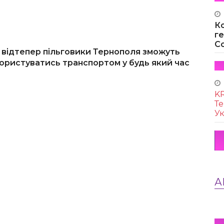
К
г
Co
 відтепер пільговики Тернополя зможуть
ористуватись транспортом у будь який час
KR
Те
Ук
А