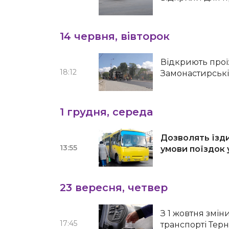
14 червня, вівторок
Відкриють прої
18:12
Замонастирські
1 грудня, середа
Дозволять їзди
13:55
умови поїздок 
23 вересня, четвер
З 1 жовтня змі
17:45
транспорті Тер