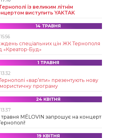
17:10
Тернополі із великим літнім
онцертом виступить YAKTAK
14 ТРАВНЯ
15:56
иждень спеціальних цін ЖК Тернополя
д «Креатор-Буд»
1 ТРАВНЯ
13:32
Тернополі «вар’яти» презентують нову
умористичну програму
24 КВІТНЯ
13:37
 травня MÉLOVIN запрошує на концерт
Тернополі!
19 КВІТНЯ