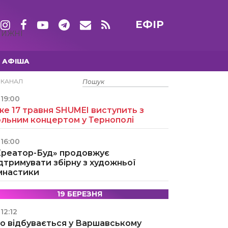
ЕФІР
ТИЖНІ
АФІША
15 ТРАВНЯ
ЕКАНАЛ
19:00
е 17 травня SHUMEI виступить з
ольним концертом у Тернополі
16:00
Креатор-Буд» продовжує
дтримувати збірну з художньої
імнастики
19 БЕРЕЗНЯ
12:12
о відбувається у Варшавському