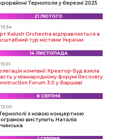
крорайоні Тернополя у березні 2025
21 ЛЮТОГО
13:34
рт Kalush Orchestra відправляється в
асштабний тур містами України
14 ЛИСТОПАДА
15:01
легація компанії Креатор-Буд взяла
асть у міжнародному форумі Recovery
nstruction Forum 3.0 у Варшаві
8 СЕРПНЯ
13:00
 Тернополі з новою концертною
рограмою виступить Наталія
учинська
1 СЕРПНЯ