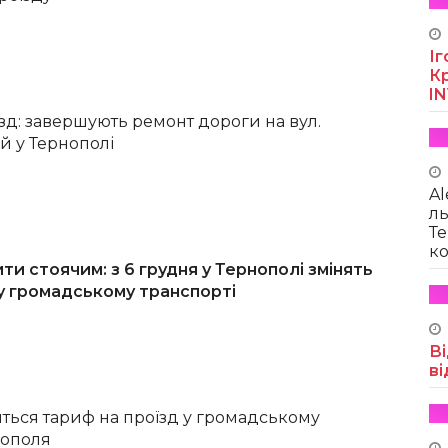
Іг
Кр
I
зд: завершують ремонт дороги на вул.
й у Тернополі
Al
ль
Те
ко
ти стоячим: з 6 грудня у Тернополі змінять
у громадському транспорті
Ві
ві
ниться тариф на проїзд у громадському
нополя