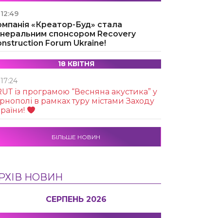
12:49
омпанія «Креатор-Буд» стала
енеральним спонсором Recovery
nstruction Forum Ukraine!
18 КВІТНЯ
17:24
UТ із програмою “Весняна акустика” у
рнополі в рамках туру містами Заходу
раїни!
БІЛЬШЕ НОВИН
РХІВ НОВИН
СЕРПЕНЬ 2026