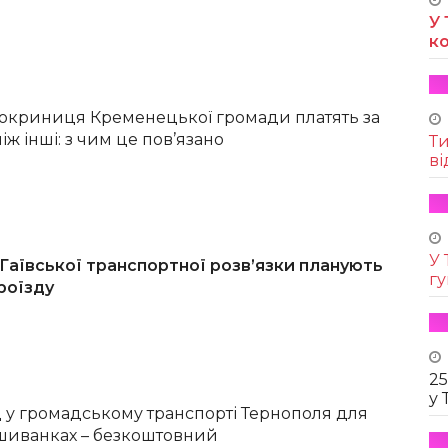
У 
к
локриниця Кременецької громади платять за
іж інші: з чим це пов’язано
Т
ві
У 
 Гаївської транспортної розв’язки планують
г
роїзду
25
у 
д у громадському транспорті Тернополя для
шиванках – безкоштовний