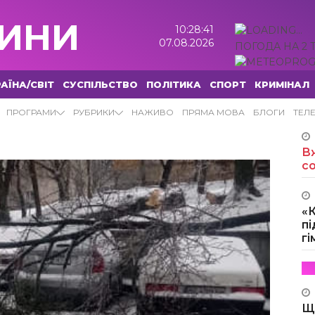
ИНИ
10:28:42
07.08.2026
ПОГОДА НА 2 
АЇНА/СВІТ
СУСПІЛЬСТВО
ПОЛІТИКА
СПОРТ
КРИМІНАЛ
ПРОГРАМИ
РУБРИКИ
НАЖИВО
ПРЯМА МОВА
БЛОГИ
ТЕЛ
Вж
с
«
пі
г
Щ