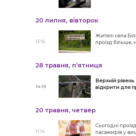
20 липня, вівторок
Жителі cела Бі
13:16
проїзд більше, н
28 травня, п’ятниця
Верхній рівень
14:19
відкрити для п
20 травня, четвер
Сьогодні проїз
11:14
пасажирів у ви