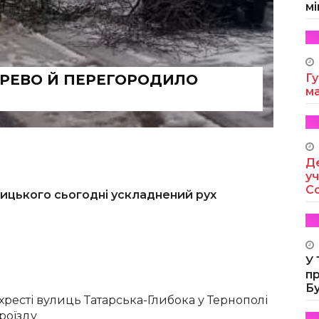
мі
ЕРЕВО Й ПЕРЕГОРОДИЛО
Гу
м
Де
уч
Co
тицького сьогодні ускладнений рух
У
п
Б
хресті вулиць Татарська-Глибока у Тернополі
роїзду