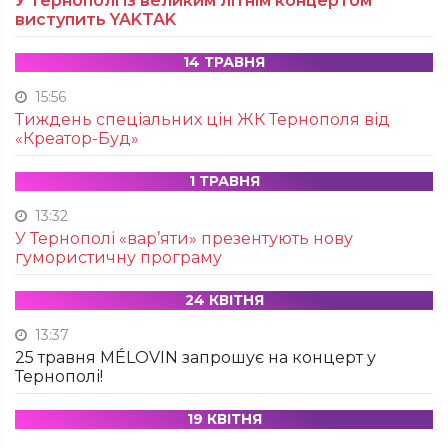
У Тернополі із великим літнім концертом
виступить YAKTAK
14 ТРАВНЯ
15:56
Тиждень спеціальних цін ЖК Тернополя від
«Креатор-Буд»
1 ТРАВНЯ
13:32
У Тернополі «вар’яти» презентують нову
гумористичну програму
24 КВІТНЯ
13:37
25 травня MÉLOVIN запрошує на концерт у
Тернополі!
19 КВІТНЯ