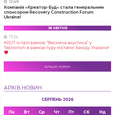
12:49
Компанія «Креатор-Буд» стала генеральним
спонсором Recovery Construction Forum
Ukraine!
18 КВІТНЯ
17:24
KRUТ із програмою “Весняна акустика” у
Тернополі в рамках туру містами Заходу України!
БІЛЬШЕ НОВИН
АРХІВ НОВИН
СЕРПЕНЬ 2026
Пн
Вт
Ср
Чт
Пт
Сб
Нд