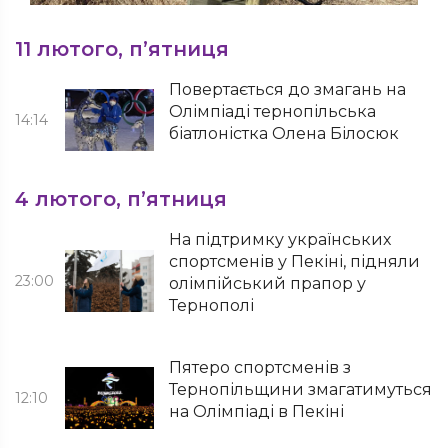
11 лютого, п’ятниця
Повертається до змагань на
Олімпіаді тернопільська
14:14
біатлоністка Олена Білосюк
4 лютого, п’ятниця
На підтримку українських
спортсменів у Пекіні, підняли
23:00
олімпійський прапор у
Тернополі
Пятеро спортсменів з
Тернопільщини змагатимуться
12:10
на Олімпіаді в Пекіні