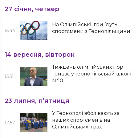
27 січня, четвер
На Олімпійські ігри їдуть
15:44
спортсмени з Тернопільщини
14 вересня, вівторок
Тиждень олімпійських ігор
триває у тернопільській школі
15:51
№10
23 липня, п’ятниця
У Тернополі вболівають за
наших спортсменів на
17:57
Олімпійських іграх