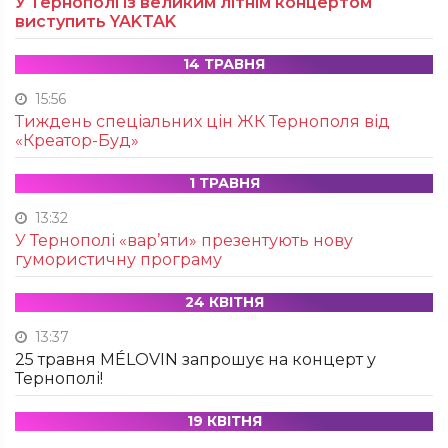
У Тернополі із великим літнім концертом
виступить YAKTAK
14 ТРАВНЯ
15:56
Тиждень спеціальних цін ЖК Тернополя від
«Креатор-Буд»
1 ТРАВНЯ
13:32
У Тернополі «вар’яти» презентують нову
гумористичну програму
24 КВІТНЯ
13:37
25 травня MÉLOVIN запрошує на концерт у
Тернополі!
19 КВІТНЯ