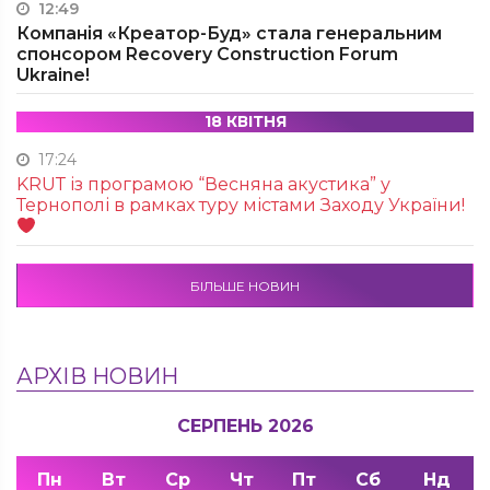
12:49
Компанія «Креатор-Буд» стала генеральним
спонсором Recovery Construction Forum
Ukraine!
18 КВІТНЯ
17:24
KRUТ із програмою “Весняна акустика” у
Тернополі в рамках туру містами Заходу України!
БІЛЬШЕ НОВИН
АРХІВ НОВИН
СЕРПЕНЬ 2026
Пн
Вт
Ср
Чт
Пт
Сб
Нд