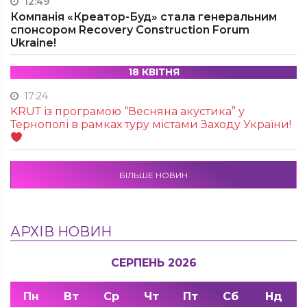
12:49
Компанія «Креатор-Буд» стала генеральним
спонсором Recovery Construction Forum
Ukraine!
18 КВІТНЯ
17:24
KRUТ із програмою “Весняна акустика” у
Тернополі в рамках туру містами Заходу України!
БІЛЬШЕ НОВИН
АРХІВ НОВИН
СЕРПЕНЬ 2026
Пн
Вт
Ср
Чт
Пт
Сб
Нд