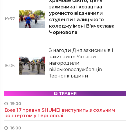
Храмове свято, День
захисника і козацтва
урочисто відзначили
19:37
студенти Галицького
коледжу імені В’ячеслава
Чорновола
З нагоди Дня захисників і
захисниць України
нагородили
16:06
військовослужбовців
Тернопільщини
15 ТРАВНЯ
19:00
Вже 17 травня SHUMEI виступить з сольним
концертом у Тернополі
16:00