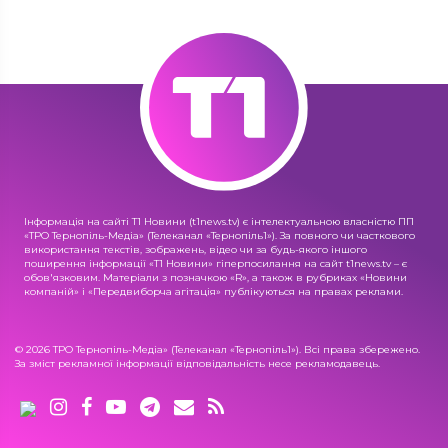
Інформація на сайті Т1 Новини (t1news.tv) є інтелектуальною власністю ПП
«ТРО Тернопіль-Медіа» (Телеканал «Тернопіль1»). За повного чи часткового
використання текстів, зображень, відео чи за будь-якого іншого
поширення інформації «Т1 Новини» гіперпосилання на сайт t1news.tv – є
обов'язковим. Матеріали з позначкою «R», а також в рубриках «Новини
компаній» і «Передвиборча агітація» публікуються на правах реклами.
© 2026 ТРО Тернопіль-Медіа» (Телеканал «Тернопіль1»). Всі права збережено.
За зміст рекламної інформації відповідальність несе рекламодавець.