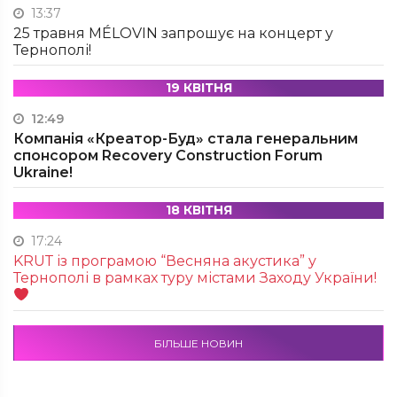
13:37
25 травня MÉLOVIN запрошує на концерт у
Тернополі!
19 КВІТНЯ
12:49
Компанія «Креатор-Буд» стала генеральним
спонсором Recovery Construction Forum
Ukraine!
18 КВІТНЯ
17:24
KRUТ із програмою “Весняна акустика” у
Тернополі в рамках туру містами Заходу України!
БІЛЬШЕ НОВИН