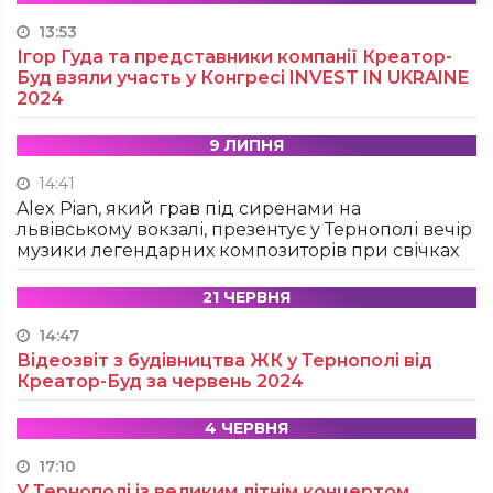
13:53
Ігор Гуда та представники компанії Креатор-
Буд взяли участь у Конгресі INVEST IN UKRAINE
2024
9 ЛИПНЯ
14:41
Alex Pian, який грав під сиренами на
львівському вокзалі, презентує у Тернополі вечір
музики легендарних композиторів при свічках
21 ЧЕРВНЯ
14:47
Відеозвіт з будівництва ЖК у Тернополі від
Креатор-Буд за червень 2024
4 ЧЕРВНЯ
17:10
У Тернополі із великим літнім концертом