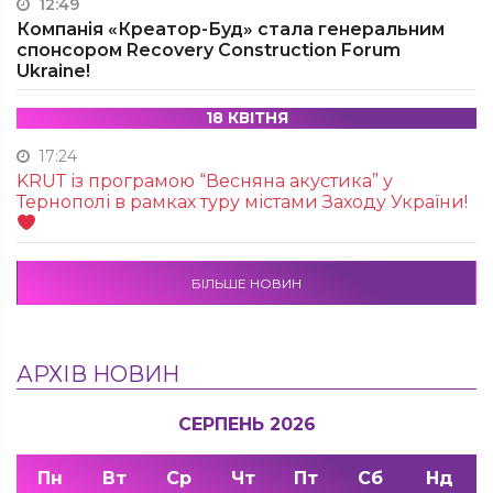
12:49
Компанія «Креатор-Буд» стала генеральним
спонсором Recovery Construction Forum
Ukraine!
18 КВІТНЯ
17:24
KRUТ із програмою “Весняна акустика” у
Тернополі в рамках туру містами Заходу України!
БІЛЬШЕ НОВИН
АРХІВ НОВИН
СЕРПЕНЬ 2026
Пн
Вт
Ср
Чт
Пт
Сб
Нд