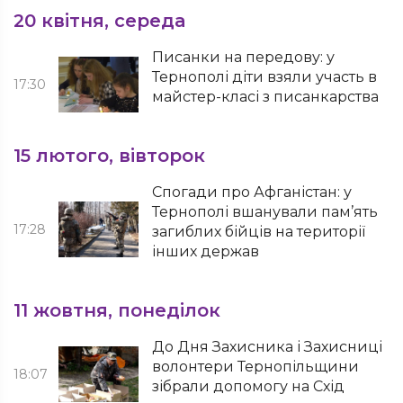
20 квітня, середа
Писанки на передову: у
Тернополі діти взяли участь в
17:30
майстер-класі з писанкарства
15 лютого, вівторок
Спогади про Афганістан: у
Тернополі вшанували пам’ять
17:28
загиблих бійців на території
інших держав
11 жовтня, понеділок
До Дня Захисника і Захисниці
волонтери Тернопільщини
18:07
зібрали допомогу на Схід