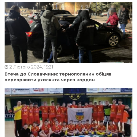
2 Лютого 2024, 15:21
Втеча до Словаччини: тернополянин обіцяв
переправити ухилянта через кордон