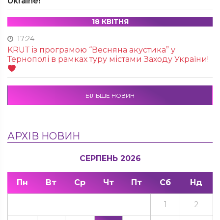
Ukraine!
18 КВІТНЯ
17:24
KRUТ із програмою “Весняна акустика” у
Тернополі в рамках туру містами Заходу України!
БІЛЬШЕ НОВИН
АРХІВ НОВИН
СЕРПЕНЬ 2026
Пн
Вт
Ср
Чт
Пт
Сб
Нд
1
2