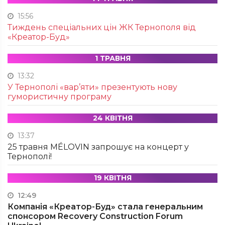
15:56
Тиждень спеціальних цін ЖК Тернополя від
«Креатор-Буд»
1 ТРАВНЯ
13:32
У Тернополі «вар’яти» презентують нову
гумористичну програму
24 КВІТНЯ
13:37
25 травня MÉLOVIN запрошує на концерт у
Тернополі!
19 КВІТНЯ
12:49
Компанія «Креатор-Буд» стала генеральним
спонсором Recovery Construction Forum