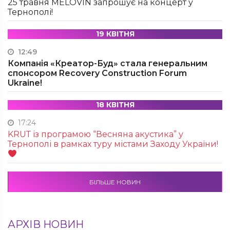
25 травня MÉLOVIN запрошує на концерт у
Тернополі!
19 КВІТНЯ
12:49
Компанія «Креатор-Буд» стала генеральним
спонсором Recovery Construction Forum
Ukraine!
18 КВІТНЯ
17:24
KRUТ із програмою “Весняна акустика” у
Тернополі в рамках туру містами Заходу України!
БІЛЬШЕ НОВИН
АРХІВ НОВИН