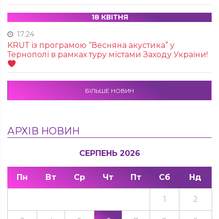
18 КВІТНЯ
17:24
KRUТ із програмою “Весняна акустика” у
Тернополі в рамках туру містами Заходу України!
БІЛЬШЕ НОВИН
АРХІВ НОВИН
СЕРПЕНЬ 2026
Пн
Вт
Ср
Чт
Пт
Сб
Нд
1
2