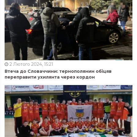
2 Лютого 2024, 15:21
Втеча до Словаччини: тернополянин обіцяв
переправити ухилянта через кордон