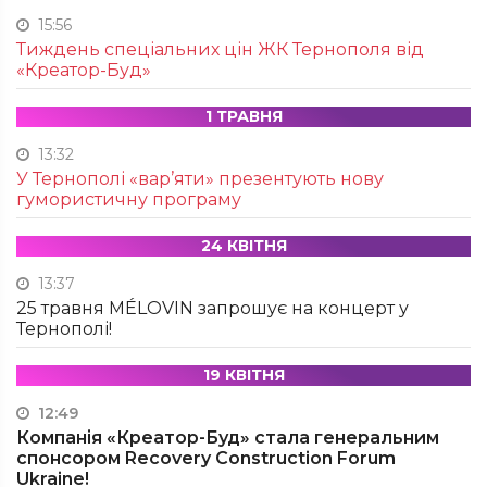
15:56
Тиждень спеціальних цін ЖК Тернополя від
«Креатор-Буд»
1 ТРАВНЯ
13:32
У Тернополі «вар’яти» презентують нову
гумористичну програму
24 КВІТНЯ
13:37
25 травня MÉLOVIN запрошує на концерт у
Тернополі!
19 КВІТНЯ
12:49
Компанія «Креатор-Буд» стала генеральним
спонсором Recovery Construction Forum
Ukraine!