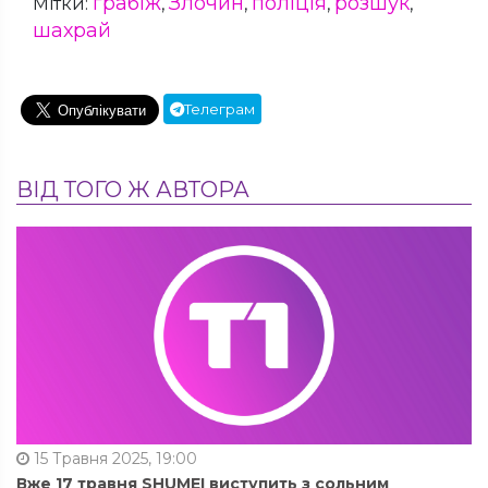
грабіж
Злочин
поліція
розшук
Мітки:
,
,
,
,
шахрай
Телеграм
ВІД ТОГО Ж АВТОРА
15 Травня 2025, 19:00
Вже 17 травня SHUMEI виступить з сольним