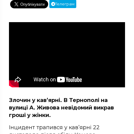
Телеграм
Злочин у кав’ярні. В Тернополі на
вулиці А. Живова невідомий викрав
гроші у жінки.
Інцидент трапився у кав’ярні 22