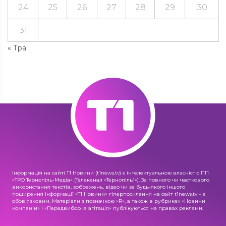
24
25
26
27
28
29
30
31
« Тра
Інформація на сайті Т1 Новини (t1news.tv) є інтелектуальною власністю ПП
«ТРО Тернопіль-Медіа» (Телеканал «Тернопіль1»). За повного чи часткового
використання текстів, зображень, відео чи за будь-якого іншого
поширення інформації «Т1 Новини» гіперпосилання на сайт t1news.tv – є
обов'язковим. Матеріали з позначкою «R», а також в рубриках «Новини
компаній» і «Передвиборча агітація» публікуються на правах реклами.