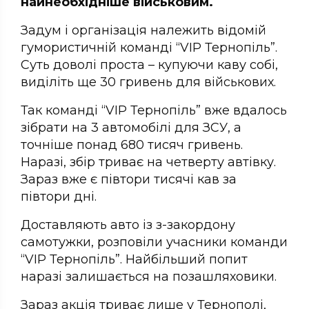
найнеобхідніше військовим.
Задум і організація належить відомій
гумористичній команді “VIP Тернопіль”.
Суть доволі проста – купуючи каву собі,
виділіть ще 30 гривень для військових.
Так команді “VIP Тернопіль” вже вдалось
зібрати на 3 автомобілі для ЗСУ, а
точніше понад 680 тисяч гривень.
Наразі, збір триває на четверту автівку.
Зараз вже є півтори тисячі кав за
півтори дні.
Доставляють авто із з-закордону
самотужки, розповіли учасники команди
“VIP Тернопіль”. Найбільший попит
наразі залишається на позашляховики.
Зараз акція триває лише у Тернополі,