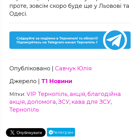
проте, зовсім скоро буде ще у Льовові та
Одесі.
Опубліковано |
Савчук Юлія
Джерело |
Т1 Новини
VIP Тернопіль
акція
благодійна
Мітки:
,
,
акція
допомога
ЗСУ
кава для ЗСУ
,
,
,
,
Тернопіль
Телеграм