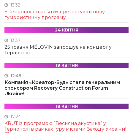
13:32
У Тернополі «вар’яти» презентують нову
гумористичну програму
24 КВІТНЯ
13:37
25 травня MÉLOVIN запрошує на концерт у
Тернополі!
19 КВІТНЯ
12:49
Компанія «Креатор-Буд» стала генеральним
спонсором Recovery Construction Forum
Ukraine!
18 КВІТНЯ
17:24
KRUТ із програмою “Весняна акустика” у
Тернополі в рамках туру містами Заходу України!