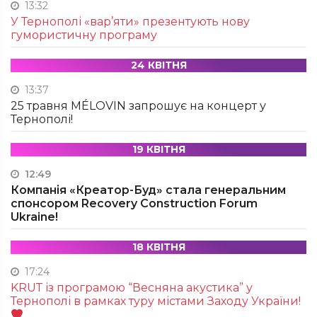
13:32
У Тернополі «вар’яти» презентують нову
гумористичну програму
24 КВІТНЯ
13:37
25 травня MÉLOVIN запрошує на концерт у
Тернополі!
19 КВІТНЯ
12:49
Компанія «Креатор-Буд» стала генеральним
спонсором Recovery Construction Forum
Ukraine!
18 КВІТНЯ
17:24
KRUТ із програмою “Весняна акустика” у
Тернополі в рамках туру містами Заходу України!