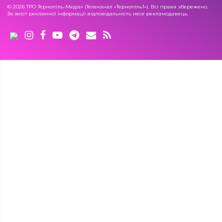
© 2026 ТРО Тернопіль-Медіа» (Телеканал «Тернопіль1»). Всі права збережено.
За зміст рекламної інформації відповідальність несе рекламодавець.