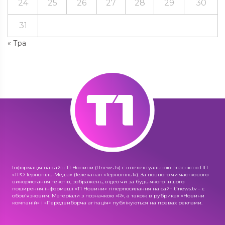
24
25
26
27
28
29
30
31
« Тра
Інформація на сайті Т1 Новини (t1news.tv) є інтелектуальною власністю ПП
«ТРО Тернопіль-Медіа» (Телеканал «Тернопіль1»). За повного чи часткового
використання текстів, зображень, відео чи за будь-якого іншого
поширення інформації «Т1 Новини» гіперпосилання на сайт t1news.tv – є
обов'язковим. Матеріали з позначкою «R», а також в рубриках «Новини
компаній» і «Передвиборча агітація» публікуються на правах реклами.