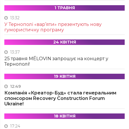
1 ТРАВНЯ
13:32
У Тернополі «вар’яти» презентують нову
гумористичну програму
24 КВІТНЯ
13:37
25 травня MÉLOVIN запрошує на концерт у
Тернополі!
19 КВІТНЯ
12:49
Компанія «Креатор-Буд» стала генеральним
спонсором Recovery Construction Forum
Ukraine!
18 КВІТНЯ
17:24