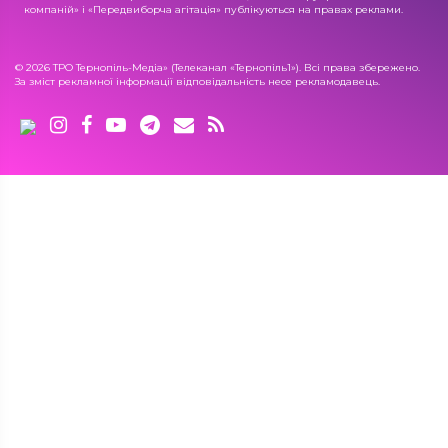
компаній» і «Передвиборча агітація» публікуються на правах реклами.
© 2026 ТРО Тернопіль-Медіа» (Телеканал «Тернопіль1»). Всі права збережено.
За зміст рекламної інформації відповідальність несе рекламодавець.