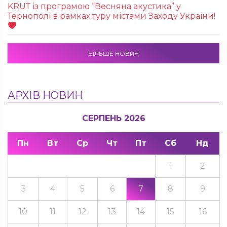
KRUТ із програмою “Весняна акустика” у
Тернополі в рамках туру містами Заходу України!
БІЛЬШЕ НОВИН
АРХІВ НОВИН
СЕРПЕНЬ 2026
Пн
Вт
Ср
Чт
Пт
Сб
Нд
1
2
3
4
5
6
7
8
9
10
11
12
13
14
15
16