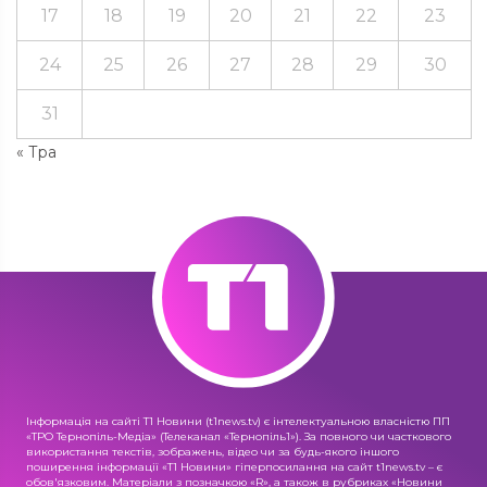
17
18
19
20
21
22
23
24
25
26
27
28
29
30
31
« Тра
Інформація на сайті Т1 Новини (t1news.tv) є інтелектуальною власністю ПП
«ТРО Тернопіль-Медіа» (Телеканал «Тернопіль1»). За повного чи часткового
використання текстів, зображень, відео чи за будь-якого іншого
поширення інформації «Т1 Новини» гіперпосилання на сайт t1news.tv – є
обов'язковим. Матеріали з позначкою «R», а також в рубриках «Новини