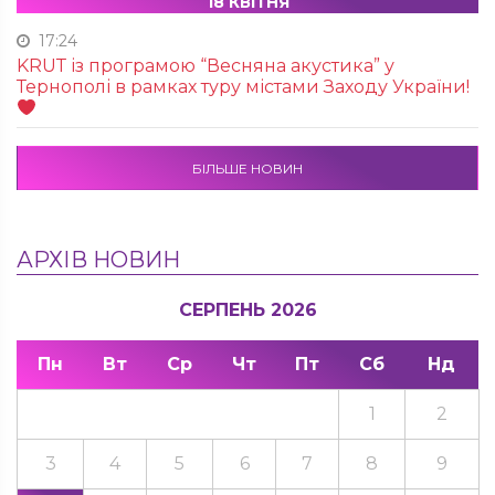
18 КВІТНЯ
17:24
KRUТ із програмою “Весняна акустика” у
Тернополі в рамках туру містами Заходу України!
БІЛЬШЕ НОВИН
АРХІВ НОВИН
СЕРПЕНЬ 2026
Пн
Вт
Ср
Чт
Пт
Сб
Нд
1
2
3
4
5
6
7
8
9