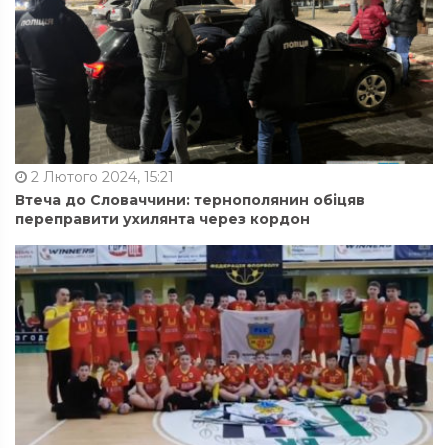
2 Лютого 2024, 15:21
Втеча до Словаччини: тернополянин обіцяв
переправити ухилянта через кордон