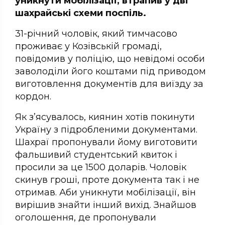
уникнути мобілізації, втрапив у дві
шахрайські схеми поспіль.
31-річний чоловік, який тимчасово
проживає у Козівській громаді,
повідомив у поліцію, що невідомі особи
заволоділи його коштами під приводом
виготовлення документів для виїзду за
кордон.
Як з’ясувалось, киянин хотів покинути
Україну з підробленими документами.
Шахраї пропонували йому виготовити
фальшивий студентський квиток і
просили за це 1500 доларів. Чоловік
скинув гроші, проте документа так і не
отримав. Аби уникнути мобілізації, він
вирішив знайти інший вихід. Знайшов
оголошення, де пропонували