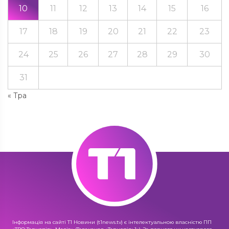
10
11
12
13
14
15
16
17
18
19
20
21
22
23
24
25
26
27
28
29
30
31
« Тра
Інформація на сайті Т1 Новини (t1news.tv) є інтелектуальною власністю ПП