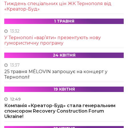
Тиждень спеціальних цін ЖК Тернополя від
«Креатор-Буд»
1 ТРАВНЯ
13:32
У Тернополі «вар’яти» презентують нову
гумористичну програму
24 КВІТНЯ
13:37
25 травня MÉLOVIN запрошує на концерт у
Тернополі!
19 КВІТНЯ
12:49
Компанія «Креатор-Буд» стала генеральним
спонсором Recovery Construction Forum
Ukraine!