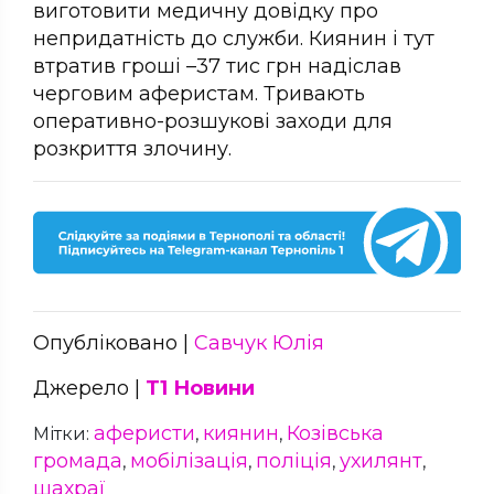
виготовити медичну довідку про
непридатність до служби. Киянин і тут
втратив гроші –37 тис грн надіслав
черговим аферистам. Тривають
оперативно-розшукові заходи для
розкриття злочину.
Опубліковано |
Савчук Юлія
Джерело |
Т1 Новини
аферисти
киянин
Козівська
Мітки:
,
,
громада
мобілізація
поліція
ухилянт
,
,
,
,
шахраї