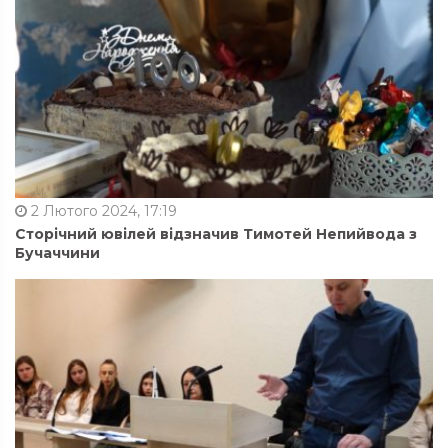
2 Лютого 2024, 17:19
Сторічний ювілей відзначив Тимотей Непийвода з
Бучаччини