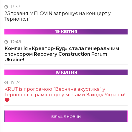
13:37
25 травня MÉLOVIN запрошує на концерт у
Тернополі!
19 КВІТНЯ
12:49
Компанія «Креатор-Буд» стала генеральним
спонсором Recovery Construction Forum
Ukraine!
18 КВІТНЯ
17:24
KRUТ із програмою “Весняна акустика” у
Тернополі в рамках туру містами Заходу України!
БІЛЬШЕ НОВИН