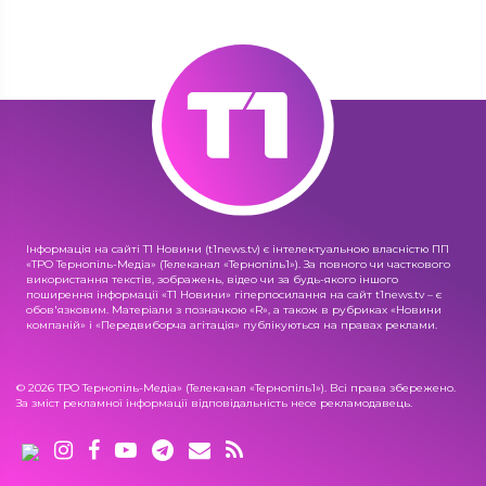
Інформація на сайті Т1 Новини (t1news.tv) є інтелектуальною власністю ПП
«ТРО Тернопіль-Медіа» (Телеканал «Тернопіль1»). За повного чи часткового
використання текстів, зображень, відео чи за будь-якого іншого
поширення інформації «Т1 Новини» гіперпосилання на сайт t1news.tv – є
обов'язковим. Матеріали з позначкою «R», а також в рубриках «Новини
компаній» і «Передвиборча агітація» публікуються на правах реклами.
© 2026 ТРО Тернопіль-Медіа» (Телеканал «Тернопіль1»). Всі права збережено.
За зміст рекламної інформації відповідальність несе рекламодавець.