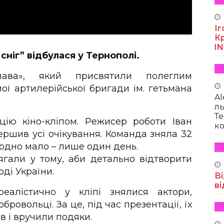
Іг
Кр
I
сніг” відбулася у Тернополі.
лава», який присвятили полеглим
ої артилерійської бригади ім. гетьмана
Al
ль
Те
ію кіно-кліпом. Режисер роботи Іван
ко
ершив усі очікування. Команда зняла 32
ордно мало – лише один день.
гали у тому, аби детально відтворити
оді України.
Ві
ві
алістично у кліпі знялися актори,
бровольці. За це, під час презентації, їх
 і вручили подяки.