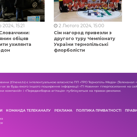
 2024, 15:21
2 Лютого 2024, 15:00
 Словаччини:
Сім нагород привезли з
янин обіцяв
другого туру Чемпіонату
ити ухилянта
України тернопільські
рдон
флорболісти
овини (t1news.tv) є інтелектуальною власністю ПП «ТРО Тернопіль-Медіа» (Телеканал 
о чи за будь-якого іншого поширення інформації «Т1 Новини» гіперпосилання на сайт
и компаній» і «Передвиборча агітація» публікуються на правах реклами.
И
КОМАНДА ТЕЛЕКАНАЛУ
РЕКЛАМА
ПОЛІТИКА ПРИВАТНОСТІ
ПРАВ
ва
се