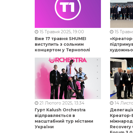
15 Травня 2025, 19:00
15 Травня
Вже 17 травня SHUMEI
«Креатор
виступить з сольним
підтримув
концертом у Тернополі
художньо
21 Лютого 2025, 13:34
14 Листо
Гурт Kalush Orchestra
Делегація
відправляється в
Креатор-Б
масштабний тур містами
міжнарод
України
Recovery 
Forum 3.0