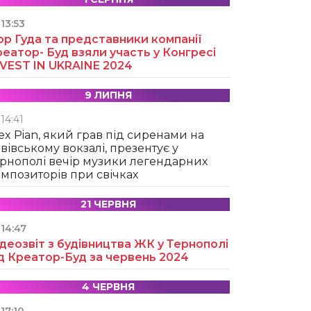
13:53
ор Гуда та представники компанії
еатор- Буд взяли участь у Конгресі
NVEST IN UKRAINE 2024
9 ЛИПНЯ
14:41
ex Pian, який грав під сиренами на
вівському вокзалі, презентує у
рнополі вечір музики легендарних
мпозиторів при свічках
21 ЧЕРВНЯ
14:47
деозвіт з будівництва ЖК у Тернополі
д Креатор-Буд за червень 2024
4 ЧЕРВНЯ