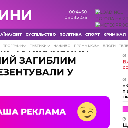
ИНИ
00:44:31
06.08.2026
ПОГОДА НА 2 
АЇНА/СВІТ
СУСПІЛЬСТВО
ПОЛІТИКА
СПОРТ
КРИМІНАЛ
ІГ”: УНІКАЛЬНИЙ
ПРОГРАМИ
РУБРИКИ
НАЖИВО
ПРЯМА МОВА
БЛОГИ
ТЕЛ
НИЙ ЗАГИБЛИМ
Вж
с
ЕЗЕНТУВАЛИ У
«
пі
г
Щ