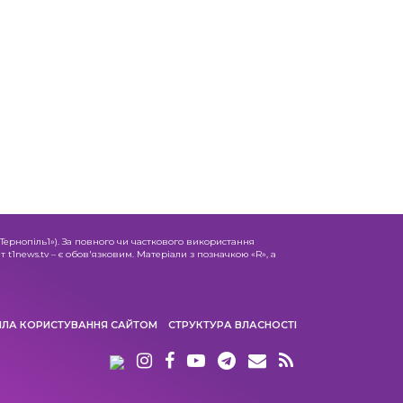
«Тернопіль1»). За повного чи часткового використання
 t1news.tv – є обов'язковим. Матеріали з позначкою «R», а
ИЛА КОРИСТУВАННЯ САЙТОМ
СТРУКТУРА ВЛАСНОСТІ