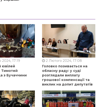
 2024, 17:19
2 Лютого 2024, 17:08
й ювілей
Головко позивається на
в Тимотей
обласну раду: у суді
а з Бучаччини
розглядали виплату
грошової компенсації та
виклик на допит депутатів