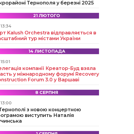
крорайоні Тернополя у березні 2025
21 ЛЮТОГО
13:34
рт Kalush Orchestra відправляється в
асштабний тур містами України
14 ЛИСТОПАДА
15:01
легація компанії Креатор-Буд взяла
асть у міжнародному форумі Recovery
nstruction Forum 3.0 у Варшаві
8 СЕРПНЯ
13:00
 Тернополі з новою концертною
рограмою виступить Наталія
учинська
1 СЕРПНЯ