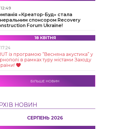
12:49
омпанія «Креатор-Буд» стала
енеральним спонсором Recovery
nstruction Forum Ukraine!
18 КВІТНЯ
17:24
UТ із програмою “Весняна акустика” у
рнополі в рамках туру містами Заходу
раїни!
БІЛЬШЕ НОВИН
РХІВ НОВИН
СЕРПЕНЬ 2026