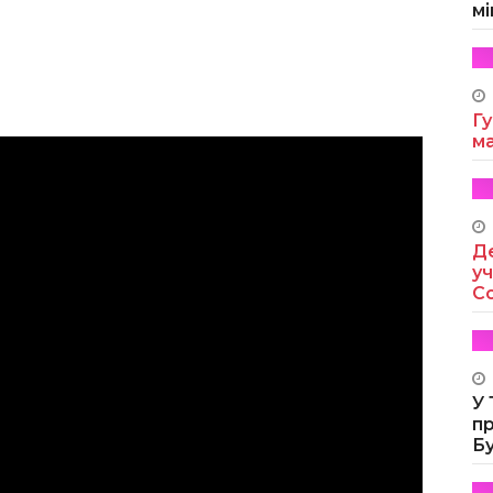
мі
Гу
м
Де
уч
Co
У
п
Б