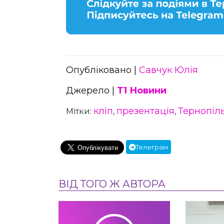
Опубліковано |
Савчук Юлія
Джерело |
Т1 Новини
кліп
презентація
Тернопіл
Мітки:
,
,
Телеграм
ВІД ТОГО Ж АВТОРА