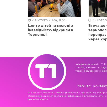
2 Лютого 2024, 16:25
2 Лютого
Центр дітей та молоді з
Втеча до
інвалідністю відкрили в
тернопол
Тернополі
переправ
через ко
Інформація на сайті Т1 Н
текстів, зображень, віде
також в рубриках «Новин
ПРО НАС
КОНТАКТ
© 2026 ТРО Тернопіль-Медіа» (Телеканал «Тернопіль1»). Всі пра
збережено. За зміст рекламної інформації відповідальність не
рекламодавець.