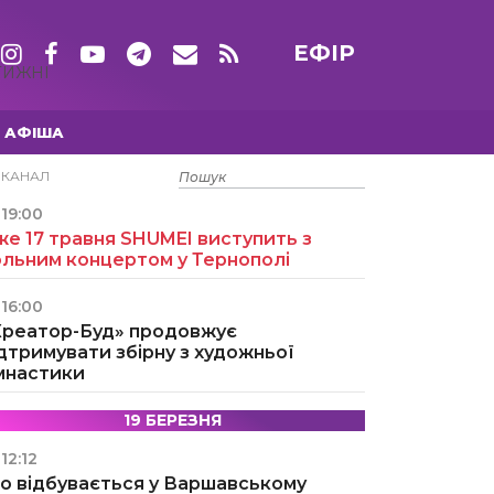
ЕФІР
ТИЖНІ
АФІША
15 ТРАВНЯ
ЕКАНАЛ
19:00
е 17 травня SHUMEI виступить з
ольним концертом у Тернополі
16:00
Креатор-Буд» продовжує
дтримувати збірну з художньої
імнастики
19 БЕРЕЗНЯ
12:12
о відбувається у Варшавському