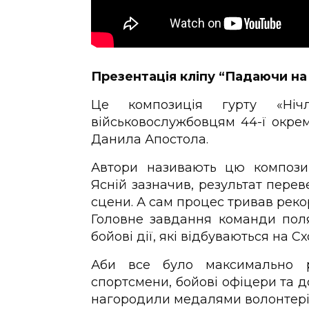
Презентація кліпу “Падаючи на 
Це композиція гурту «Ніч
військовослужбовцям 44-ї окрем
Данила Апостола.
Автори називають цю композиц
Ясній зазначив, результат перев
сцени. А сам процес тривав рек
Головне завдання команди поля
бойові дії, які відбуваються на Сх
Аби все було максимально ре
спортсмени, бойові офіцери та до
нагородили медалями волонтерів