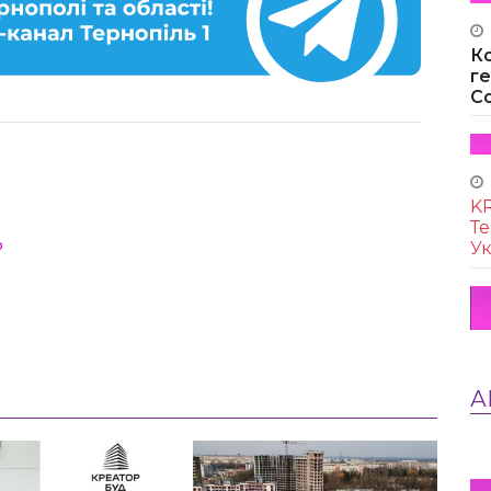
К
г
Co
KR
Те
ь
Ук
А