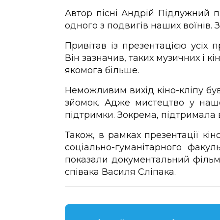
Автор пісні Андрій Підлужний пі
одного з подвигів наших воїнів. З
Привітав із презентацією усіх 
Він зазначив, таких музичних і кі
якомога більше.
Неможливим вихід кіно-кліпу був 
зйомок. Адже мистецтво у нашо
підтримки. Зокрема, підтримала 
Також, в рамках презентації кін
соціально-гуманітарного факул
показали документальний фільм 
співака Василя Сліпака.