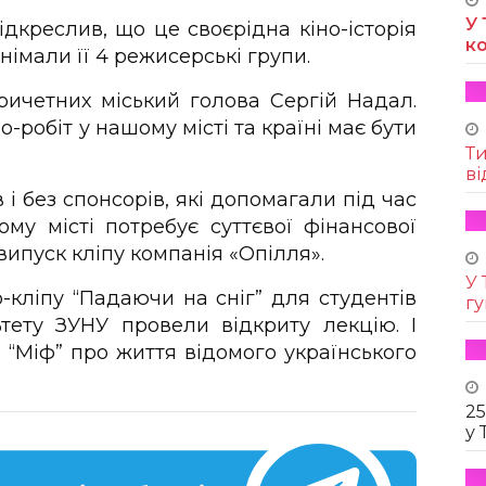
У 
дкреслив, що це своєрідна кіно-історія
к
німали її 4 режисерські групи.
причетних міський голова Сергій Надал.
но-робіт у нашому місті та країні має бути
Т
ві
і без спонсорів, які допомагали під час
му місті потребує суттєвої фінансової
випуск кліпу компанія «Опілля».
У 
о-кліпу “Падаючи на сніг” для студентів
г
ьтету ЗУНУ провели відкриту лекцію. І
“Міф” про життя відомого українського
25
у 