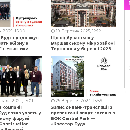
 2025, 16:00
19 Березня 2025, 12:12
-Буд» продовжує
Що відбувається у
ати збірну з
Варшавському мікрорайоні
ї гімнастики
Тернополя у березні 2025
« 
пада 2024, 15:01
25 Вересня 2024, 15:56
 компанії
Запис онлайн-трансляції з
уд взяла участь у
презентації апарт-готелю в
ному форумі
БФК Central Park —
Construction
«Креатор-Буд»
 у Варшаві