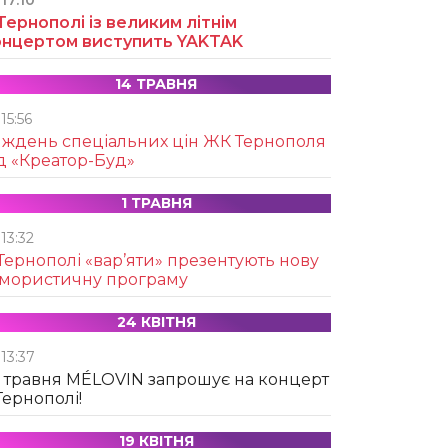
17:10
Тернополі із великим літнім
онцертом виступить YAKTAK
14 ТРАВНЯ
15:56
иждень спеціальних цін ЖК Тернополя
д «Креатор-Буд»
1 ТРАВНЯ
13:32
Тернополі «вар’яти» презентують нову
умористичну програму
24 КВІТНЯ
13:37
 травня MÉLOVIN запрошує на концерт
Тернополі!
19 КВІТНЯ