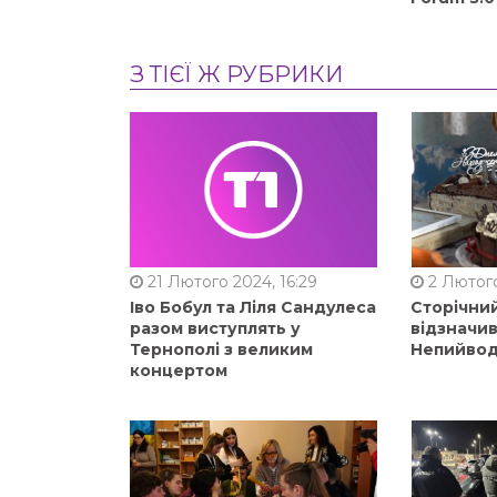
З ТІЄЇ Ж РУБРИКИ
21 Лютого 2024, 16:29
2 Лютого
Іво Бобул та Ліля Сандулеса
Сторічни
разом виступлять у
відзначи
Тернополі з великим
Непийвод
концертом