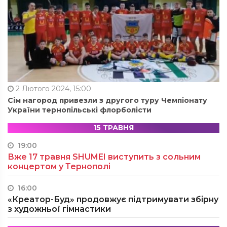
2 Лютого 2024, 15:00
Сім нагород привезли з другого туру Чемпіонату
України тернопільські флорболісти
15 ТРАВНЯ
19:00
Вже 17 травня SHUMEI виступить з сольним
концертом у Тернополі
16:00
«Креатор-Буд» продовжує підтримувати збірну
з художньої гімнастики