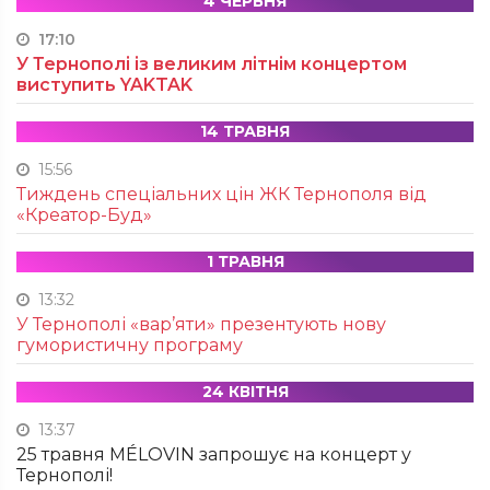
4 ЧЕРВНЯ
17:10
У Тернополі із великим літнім концертом
виступить YAKTAK
14 ТРАВНЯ
15:56
Тиждень спеціальних цін ЖК Тернополя від
«Креатор-Буд»
1 ТРАВНЯ
13:32
У Тернополі «вар’яти» презентують нову
гумористичну програму
24 КВІТНЯ
13:37
25 травня MÉLOVIN запрошує на концерт у
Тернополі!