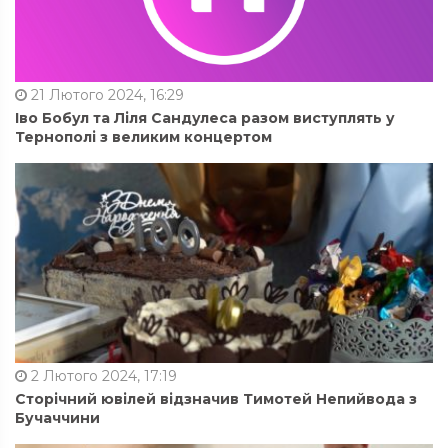
21 Лютого 2024, 16:29
Іво Бобул та Ліля Сандулеса разом виступлять у
Тернополі з великим концертом
2 Лютого 2024, 17:19
Сторічний ювілей відзначив Тимотей Непийвода з
Бучаччини