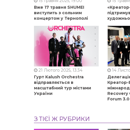
15 Травня 2025, 19:00
15 Травня
Вже 17 травня SHUMEI
«Креатор
виступить з сольним
підтримув
концертом у Тернополі
художньо
21 Лютого 2025, 13:34
14 Листо
Гурт Kalush Orchestra
Делегація
відправляється в
Креатор-Б
масштабний тур містами
міжнарод
України
Recovery 
Forum 3.0
З ТІЄЇ Ж РУБРИКИ