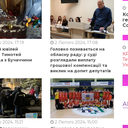
К
г
Co
 2024, 17:19
2 Лютого 2024, 17:08
й ювілей
Головко позивається на
KR
в Тимотей
обласну раду: у суді
Те
а з Бучаччини
розглядали виплату
Ук
грошової компенсації та
виклик на допит депутатів
А
 2024, 15:21
2 Лютого 2024, 15:00