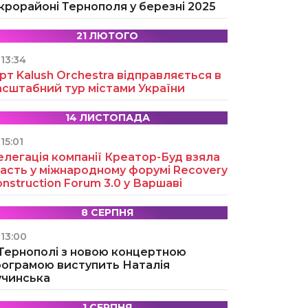
крорайоні Тернополя у березні 2025
21 ЛЮТОГО
13:34
рт Kalush Orchestra відправляється в
асштабний тур містами України
14 ЛИСТОПАДА
15:01
легація компанії Креатор-Буд взяла
асть у міжнародному форумі Recovery
nstruction Forum 3.0 у Варшаві
8 СЕРПНЯ
13:00
 Тернополі з новою концертною
рограмою виступить Наталія
учинська
1 СЕРПНЯ