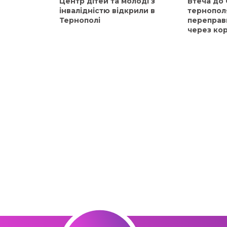
Центр дітей та молоді з
Втеча до
інвалідністю відкрили в
тернопол
Тернополі
переправ
через ко