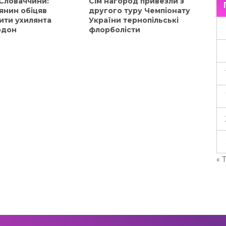
 Словаччини:
Сім нагород привезли з
янин обіцяв
другого туру Чемпіонату
ити ухилянта
України тернопільські
рдон
флорболісти
« 