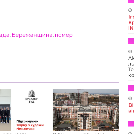
Іг
Кр
I
ада
Бережанщина
помер
,
,
Al
ль
Те
ко
Ві
ві