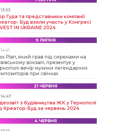
13:53
ор Гуда та представники компанії
еатор- Буд взяли участь у Конгресі
NVEST IN UKRAINE 2024
9 ЛИПНЯ
14:41
ex Pian, який грав під сиренами на
вівському вокзалі, презентує у
рнополі вечір музики легендарних
мпозиторів при свічках
21 ЧЕРВНЯ
14:47
деозвіт з будівництва ЖК у Тернополі
д Креатор-Буд за червень 2024
4 ЧЕРВНЯ