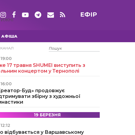
ЕФІР
ТИЖНІ
АФІША
15 ТРАВНЯ
ЕКАНАЛ
19:00
е 17 травня SHUMEI виступить з
ольним концертом у Тернополі
16:00
Креатор-Буд» продовжує
дтримувати збірну з художньої
імнастики
19 БЕРЕЗНЯ
12:12
о відбувається у Варшавському