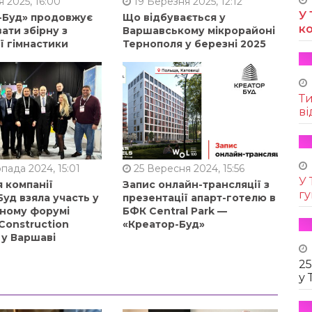
 2025, 16:00
19 Березня 2025, 12:12
У 
-Буд» продовжує
Що відбувається у
к
ати збірну з
Варшавському мікрорайоні
ї гімнастики
Тернополя у березні 2025
Т
ві
пада 2024, 15:01
25 Вересня 2024, 15:56
У 
 компанії
Запис онлайн-трансляції з
г
уд взяла участь у
презентації апарт-готелю в
ному форумі
БФК Central Park —
Construction
«Креатор-Буд»
 у Варшаві
25
у 