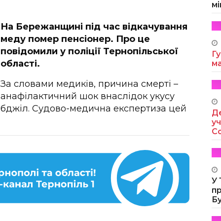
мі
На Бережанщині під час відкачування
меду помер пенсіонер. Про це
повідомили у поліції Тернопільської
Гу
області.
м
За словами медиків, причина смерті –
анафілактичний шок внаслідок укусу
бджіл. Судово-медична експертиза цей
Де
уч
Co
У
п
Б