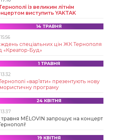
17:10
Тернополі із великим літнім
онцертом виступить YAKTAK
14 ТРАВНЯ
15:56
иждень спеціальних цін ЖК Тернополя
д «Креатор-Буд»
1 ТРАВНЯ
13:32
Тернополі «вар’яти» презентують нову
умористичну програму
24 КВІТНЯ
13:37
 травня MÉLOVIN запрошує на концерт
Тернополі!
19 КВІТНЯ