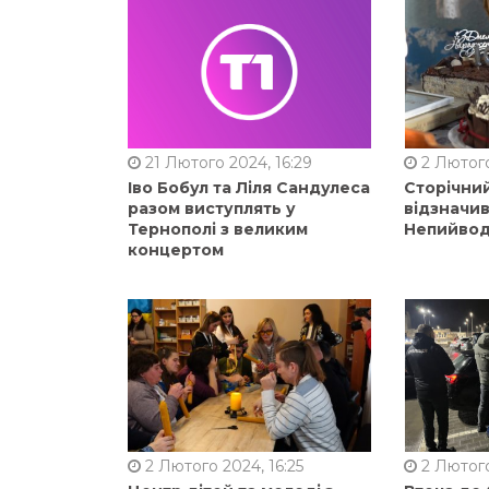
21 Лютого 2024, 16:29
2 Лютого
Іво Бобул та Ліля Сандулеса
Сторічни
разом виступлять у
відзначи
Тернополі з великим
Непийвод
концертом
2 Лютого 2024, 16:25
2 Лютого