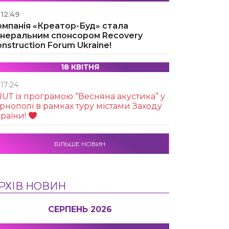
12:49
омпанія «Креатор-Буд» стала
енеральним спонсором Recovery
nstruction Forum Ukraine!
18 КВІТНЯ
17:24
UТ із програмою “Весняна акустика” у
рнополі в рамках туру містами Заходу
раїни!
БІЛЬШЕ НОВИН
РХІВ НОВИН
СЕРПЕНЬ 2026