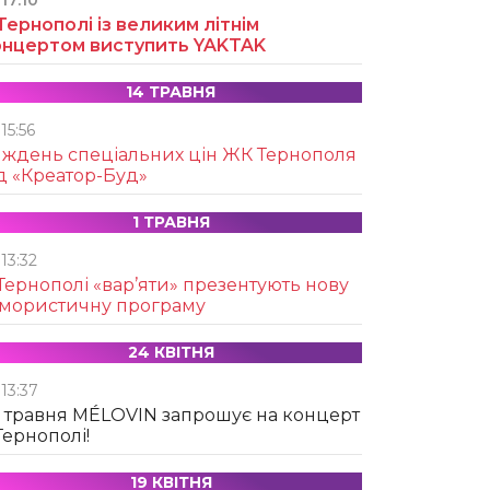
17:10
Тернополі із великим літнім
онцертом виступить YAKTAK
14 ТРАВНЯ
15:56
иждень спеціальних цін ЖК Тернополя
д «Креатор-Буд»
1 ТРАВНЯ
13:32
Тернополі «вар’яти» презентують нову
умористичну програму
24 КВІТНЯ
13:37
 травня MÉLOVIN запрошує на концерт
Тернополі!
19 КВІТНЯ