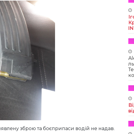
Іг
Кр
I
Al
ль
Те
ко
Ві
ві
иявлену зброю та боєприпаси водій не надав.