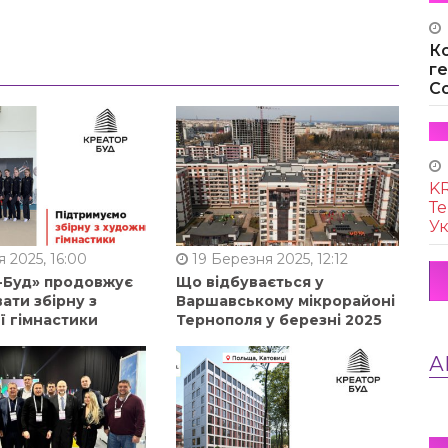
К
г
Co
KR
Те
Ук
 2025, 16:00
19 Березня 2025, 12:12
-Буд» продовжує
Що відбувається у
ати збірну з
Варшавському мікрорайоні
ї гімнастики
Тернополя у березні 2025
А