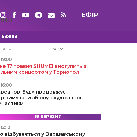
ЕФІР
ТИЖНІ
АФІША
15 ТРАВНЯ
ЕКАНАЛ
19:00
е 17 травня SHUMEI виступить з
ольним концертом у Тернополі
16:00
Креатор-Буд» продовжує
дтримувати збірну з художньої
імнастики
19 БЕРЕЗНЯ
12:12
о відбувається у Варшавському