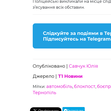
Поліцейські викликали на місце слі
з’ясування всіх обставин.
Опубліковано |
Савчук Юлія
Джерело |
Т1 Новини
автомобіль
блокпост
боєп
Мітки:
,
,
Тернопіль
Телеграм