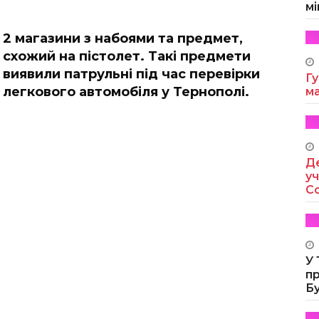
мі
2 магазини з набоями та предмет,
схожий на пістолет. Такі предмети
виявили патрульні під час перевірки
Гу
легкового автомобіля у Тернополі.
м
Де
уч
Co
У
п
Б