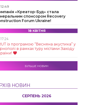
12:49
омпанія «Креатор-Буд» стала
енеральним спонсором Recovery
nstruction Forum Ukraine!
18 КВІТНЯ
17:24
UТ із програмою “Весняна акустика” у
рнополі в рамках туру містами Заходу
раїни!
БІЛЬШЕ НОВИН
РХІВ НОВИН
СЕРПЕНЬ 2026