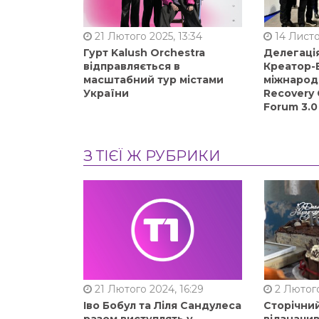
21 Лютого 2025, 13:34
14 Листо
Гурт Kalush Orchestra
Делегація
відправляється в
Креатор-Б
масштабний тур містами
міжнарод
України
Recovery 
Forum 3.0
З ТІЄЇ Ж РУБРИКИ
21 Лютого 2024, 16:29
2 Лютого
Іво Бобул та Ліля Сандулеса
Сторічни
разом виступлять у
відзначи