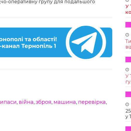
дчо-оперативну групу для подальшого
У 
к
Т
ві
У 
г
рипаси
війна
зброя
машина
перевірка
,
,
,
,
,
25
у 