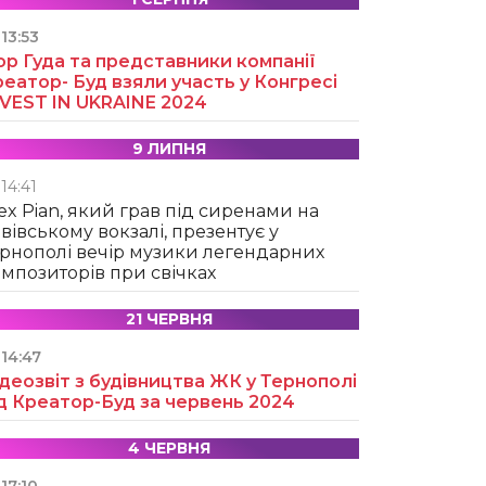
13:53
ор Гуда та представники компанії
еатор- Буд взяли участь у Конгресі
NVEST IN UKRAINE 2024
9 ЛИПНЯ
14:41
ex Pian, який грав під сиренами на
вівському вокзалі, презентує у
рнополі вечір музики легендарних
мпозиторів при свічках
21 ЧЕРВНЯ
14:47
деозвіт з будівництва ЖК у Тернополі
д Креатор-Буд за червень 2024
4 ЧЕРВНЯ