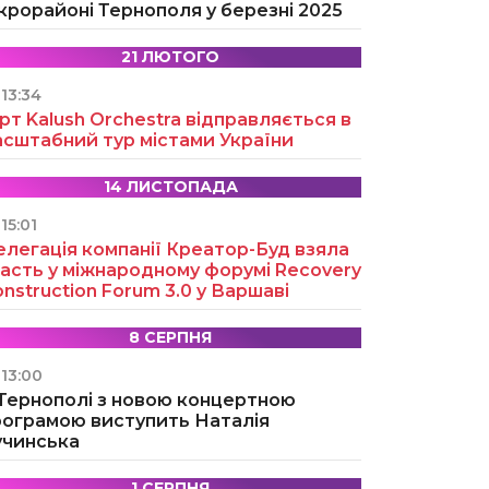
крорайоні Тернополя у березні 2025
21 ЛЮТОГО
13:34
рт Kalush Orchestra відправляється в
асштабний тур містами України
14 ЛИСТОПАДА
15:01
легація компанії Креатор-Буд взяла
асть у міжнародному форумі Recovery
nstruction Forum 3.0 у Варшаві
8 СЕРПНЯ
13:00
 Тернополі з новою концертною
рограмою виступить Наталія
учинська
1 СЕРПНЯ