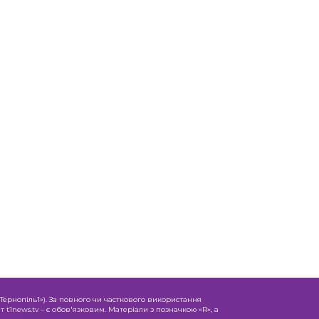
«Тернопіль1»). За повного чи часткового використання
 t1news.tv – є обов'язковим. Матеріали з позначкою «R», а