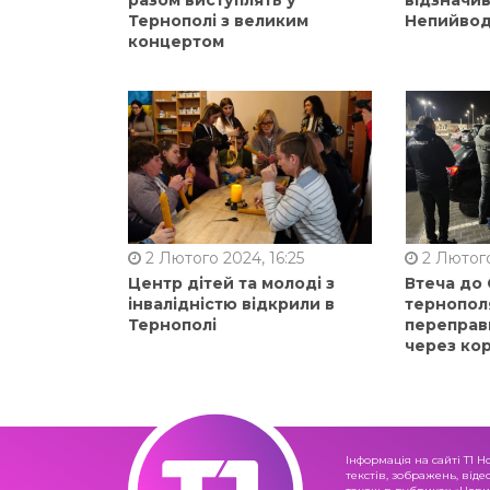
Тернополі з великим
Непийвод
концертом
2 Лютого 2024, 16:25
2 Лютого
Центр дітей та молоді з
Втеча до
інвалідністю відкрили в
тернопол
Тернополі
переправ
через ко
Інформація на сайті Т1 Н
текстів, зображень, віде