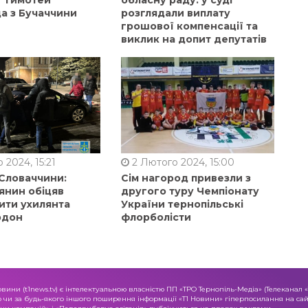
а з Бучаччини
розглядали виплату
грошової компенсації та
виклик на допит депутатів
 2024, 15:21
2 Лютого 2024, 15:00
 Словаччини:
Сім нагород привезли з
янин обіцяв
другого туру Чемпіонату
ити ухилянта
України тернопільські
рдон
флорболісти
овини (t1news.tv) є інтелектуальною власністю ПП «ТРО Тернопіль-Медіа» (Телеканал 
о чи за будь-якого іншого поширення інформації «Т1 Новини» гіперпосилання на сайт