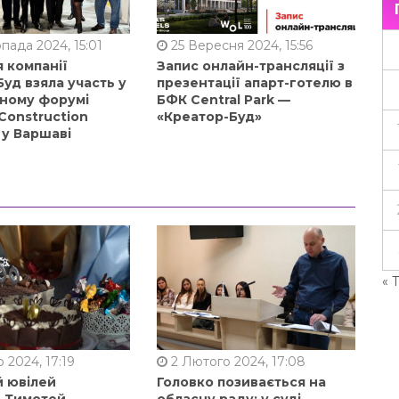
пада 2024, 15:01
25 Вересня 2024, 15:56
 компанії
Запис онлайн-трансляції з
уд взяла участь у
презентації апарт-готелю в
ному форумі
БФК Central Park —
Construction
«Креатор-Буд»
 у Варшаві
« 
 2024, 17:19
2 Лютого 2024, 17:08
й ювілей
Головко позивається на
в Тимотей
обласну раду: у суді