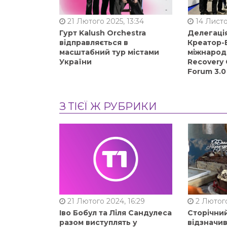
21 Лютого 2025, 13:34
14 Листо
Гурт Kalush Orchestra
Делегація
відправляється в
Креатор-Б
масштабний тур містами
міжнарод
України
Recovery 
Forum 3.0
З ТІЄЇ Ж РУБРИКИ
21 Лютого 2024, 16:29
2 Лютого
Іво Бобул та Ліля Сандулеса
Сторічни
разом виступлять у
відзначи