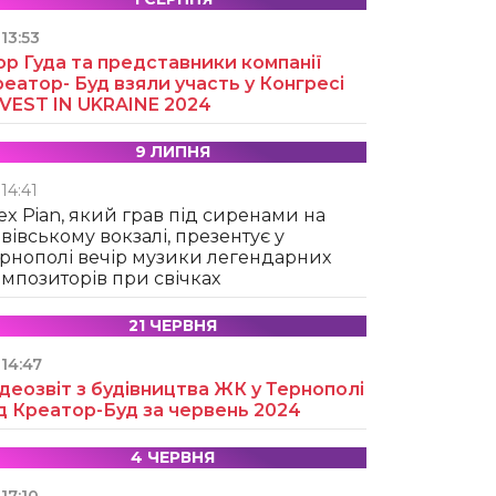
13:53
ор Гуда та представники компанії
еатор- Буд взяли участь у Конгресі
NVEST IN UKRAINE 2024
9 ЛИПНЯ
14:41
ex Pian, який грав під сиренами на
вівському вокзалі, презентує у
рнополі вечір музики легендарних
мпозиторів при свічках
21 ЧЕРВНЯ
14:47
деозвіт з будівництва ЖК у Тернополі
д Креатор-Буд за червень 2024
4 ЧЕРВНЯ