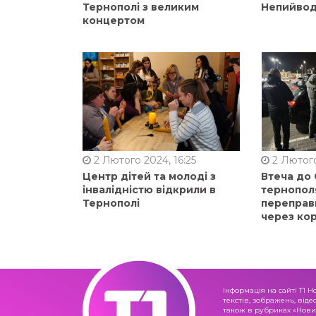
Тернополі з великим
Непийвод
концертом
2 Лютого 2024, 16:25
2 Лютого
Центр дітей та молоді з
Втеча до
інвалідністю відкрили в
тернопол
Тернополі
переправ
через ко
Інформація на сайті Т1 Н
текстів, зображень, віде
також в рубриках «Новин