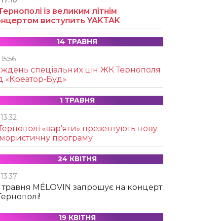
17:10
Тернополі із великим літнім
онцертом виступить YAKTAK
14 ТРАВНЯ
15:56
иждень спеціальних цін ЖК Тернополя
д «Креатор-Буд»
1 ТРАВНЯ
13:32
Тернополі «вар’яти» презентують нову
умористичну програму
24 КВІТНЯ
13:37
 травня MÉLOVIN запрошує на концерт
Тернополі!
19 КВІТНЯ