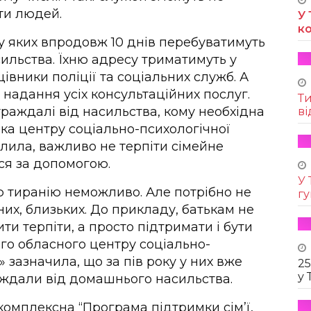
ати людей.
У 
к
 у яких впродовж 10 днів перебуватимуть
ильства. Їхню адресу триматимуть у
цівники поліції та соціальних служб. А
надання усіх консультаційних послуг.
Т
траждалі від насильства, кому необхідна
ві
ка центру соціально-психологічної
лила, важливо не терпіти сімейне
ися за допомогою.
У 
ю тиранію неможливо. Але потрібно не
г
них, близьких. До прикладу, батькам не
ти терпіти, а просто підтримати і бути
го обласного центру соціально-
 зазначила, що за пів року у них вже
25
у 
траждали від домашнього насильства.
комплексна “Програма підтримки сім’ї,