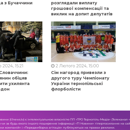
а з Бучаччини
розглядали виплату
грошової компенсації та
виклик на допит депутатів
 2024, 15:21
2 Лютого 2024, 15:00
 Словаччини:
Сім нагород привезли з
янин обіцяв
другого туру Чемпіонату
ити ухилянта
України тернопільські
рдон
флорболісти
овини (t1news.tv) є інтелектуальною власністю ПП «ТРО Тернопіль-Медіа» (Телеканал 
о чи за будь-якого іншого поширення інформації «Т1 Новини» гіперпосилання на сайт
и компаній» і «Передвиборча агітація» публікуються на правах реклами.