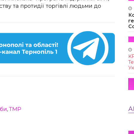
тву та протидії торгівлі людьми до
К
г
Co
KR
Те
Ук
А
би
ТМР
,