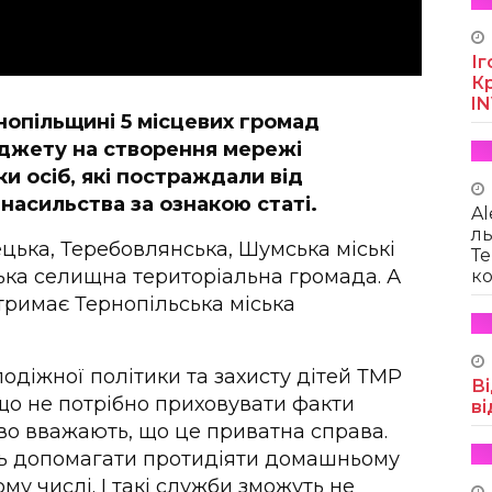
Іг
Кр
I
нопільщині 5 місцевих громад
джету на створення мережі
и осіб, які постраждали від
насильства за ознакою статі.
Al
ль
ька, Теребовлянська, Шумська міські
Те
ька селищна територіальна громада. А
ко
тримає Тернопільська міська
лодіжної політики та захисту дітей ТМР
Ві
що не потрібно приховувати факти
ві
о вважають, що це приватна справа.
ть допомагати протидіяти домашньому
ому числі. І такі служби зможуть не