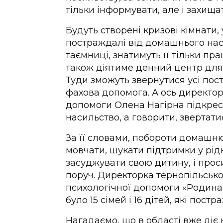
тільки інформувати, але і захищ
Будуть створені кризові кімнати,
постраждалі від домашнього нас
таємниці, знатимуть її тільки пра
також діятиме денний центр для 
Туди зможуть звернутися усі пос
фахова допомога. А ось директор
допомоги Олена Нагірна підкрес
насильство, а говорити, звертат
За її словами, побороти домашн
мовчати, шукати підтримки у рід
засуджувати свою дитину, і проси
поруч. Директорка тернопільсько
психологічної допомоги «Родина»
було 15 сімей і 16 дітей, які пос
Нагадаємо, що в області вже діє 