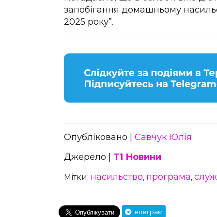
запобігання домашньому насильс
2025 року”.
Опубліковано |
Савчук Юлія
Джерело |
Т1 Новини
насильство
програма
служ
Мітки:
,
,
Телеграм