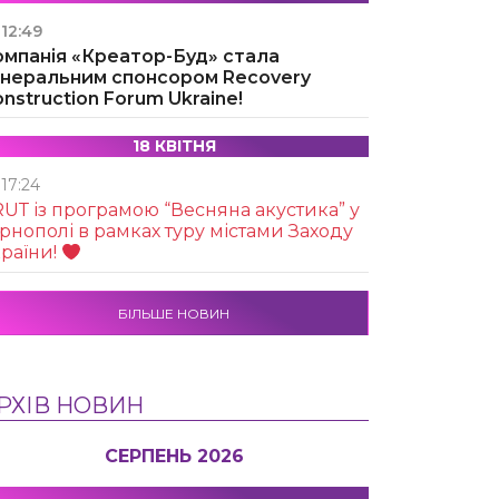
12:49
омпанія «Креатор-Буд» стала
енеральним спонсором Recovery
nstruction Forum Ukraine!
18 КВІТНЯ
17:24
UТ із програмою “Весняна акустика” у
рнополі в рамках туру містами Заходу
раїни!
БІЛЬШЕ НОВИН
РХІВ НОВИН
СЕРПЕНЬ 2026