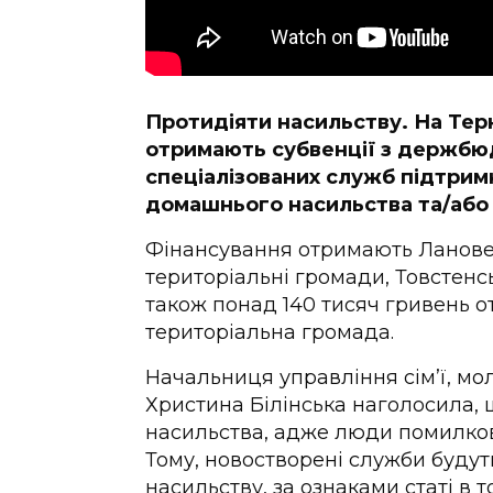
Протидіяти насильству. На Тер
отримають субвенції з держбю
спеціалізованих служб підтримк
домашнього насильства та/або 
Фінансування отримають Лановец
територіальні громади, Товстенс
також понад 140 тисяч гривень о
територіальна громада.
Начальниця управління сім’ї, мо
Христина Білінська наголосила, 
насильства, адже люди помилков
Тому, новостворені служби буду
насильству, за ознаками статі в т