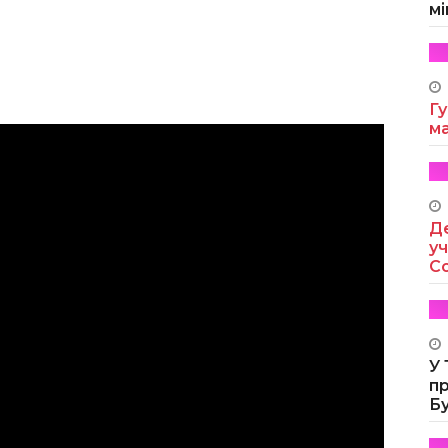
мі
Гу
м
Де
уч
Co
У
п
Б