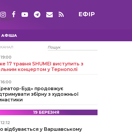
ЕФІР
ТИЖНІ
АФІША
15 ТРАВНЯ
ЕКАНАЛ
19:00
е 17 травня SHUMEI виступить з
ольним концертом у Тернополі
16:00
Креатор-Буд» продовжує
дтримувати збірну з художньої
імнастики
19 БЕРЕЗНЯ
12:12
о відбувається у Варшавському