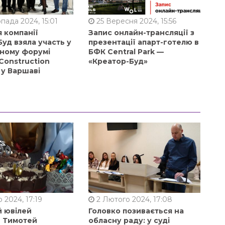
пада 2024, 15:01
25 Вересня 2024, 15:56
 компанії
Запис онлайн-трансляції з
уд взяла участь у
презентації апарт-готелю в
ному форумі
БФК Central Park —
Construction
«Креатор-Буд»
 у Варшаві
 2024, 17:19
2 Лютого 2024, 17:08
й ювілей
Головко позивається на
в Тимотей
обласну раду: у суді