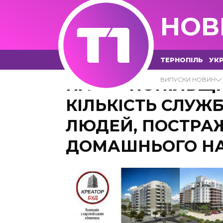
НОВ
ТЕРНОПІЛЬ
УКР
НА ТЕРНОПІЛЬЩИ
ВИПУСКИ НОВИН
КІЛЬКІСТЬ СЛУЖ
ЛЮДЕЙ, ПОСТРА
ДОМАШНЬОГО Н