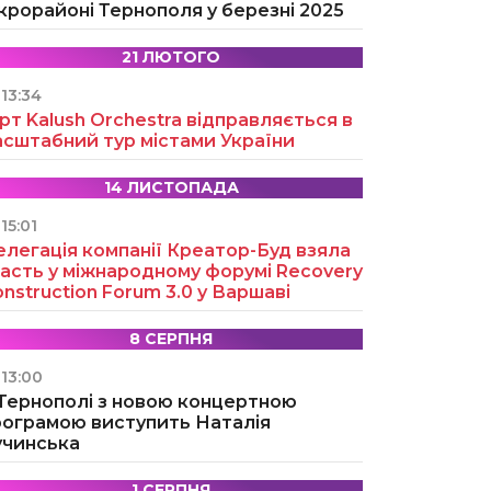
крорайоні Тернополя у березні 2025
21 ЛЮТОГО
13:34
рт Kalush Orchestra відправляється в
асштабний тур містами України
14 ЛИСТОПАДА
15:01
легація компанії Креатор-Буд взяла
асть у міжнародному форумі Recovery
nstruction Forum 3.0 у Варшаві
8 СЕРПНЯ
13:00
 Тернополі з новою концертною
рограмою виступить Наталія
учинська
1 СЕРПНЯ