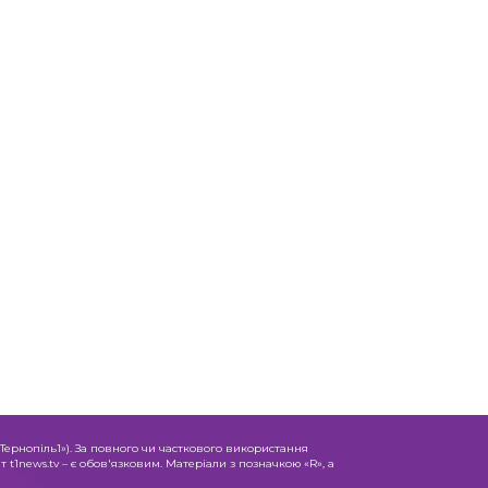
«Тернопіль1»). За повного чи часткового використання
 t1news.tv – є обов'язковим. Матеріали з позначкою «R», а