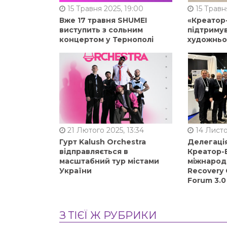
15 Травня 2025, 19:00
15 Травня
Вже 17 травня SHUMEI
«Креатор
виступить з сольним
підтримув
концертом у Тернополі
художньо
21 Лютого 2025, 13:34
14 Листо
Гурт Kalush Orchestra
Делегація
відправляється в
Креатор-Б
масштабний тур містами
міжнарод
України
Recovery 
Forum 3.0
З ТІЄЇ Ж РУБРИКИ