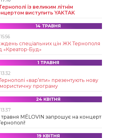
17:10
Тернополі із великим літнім
онцертом виступить YAKTAK
14 ТРАВНЯ
15:56
иждень спеціальних цін ЖК Тернополя
д «Креатор-Буд»
1 ТРАВНЯ
13:32
Тернополі «вар’яти» презентують нову
умористичну програму
24 КВІТНЯ
13:37
 травня MÉLOVIN запрошує на концерт
Тернополі!
19 КВІТНЯ