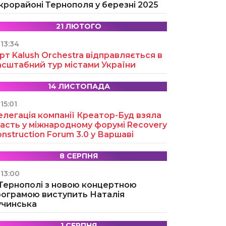
крорайоні Тернополя у березні 2025
21 ЛЮТОГО
13:34
рт Kalush Orchestra відправляється в
асштабний тур містами України
14 ЛИСТОПАДА
15:01
легація компанії Креатор-Буд взяла
асть у міжнародному форумі Recovery
nstruction Forum 3.0 у Варшаві
8 СЕРПНЯ
13:00
 Тернополі з новою концертною
рограмою виступить Наталія
учинська
1 СЕРПНЯ