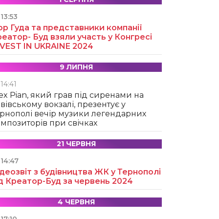
13:53
ор Гуда та представники компанії
еатор- Буд взяли участь у Конгресі
NVEST IN UKRAINE 2024
9 ЛИПНЯ
14:41
ex Pian, який грав під сиренами на
вівському вокзалі, презентує у
рнополі вечір музики легендарних
мпозиторів при свічках
21 ЧЕРВНЯ
14:47
деозвіт з будівництва ЖК у Тернополі
д Креатор-Буд за червень 2024
4 ЧЕРВНЯ