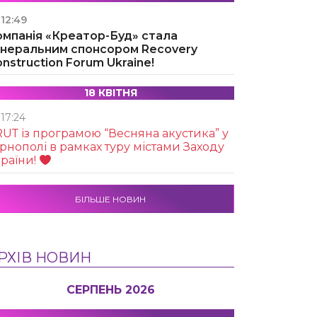
12:49
омпанія «Креатор-Буд» стала
енеральним спонсором Recovery
nstruction Forum Ukraine!
18 КВІТНЯ
17:24
UТ із програмою “Весняна акустика” у
рнополі в рамках туру містами Заходу
раїни!
БІЛЬШЕ НОВИН
РХІВ НОВИН
СЕРПЕНЬ 2026