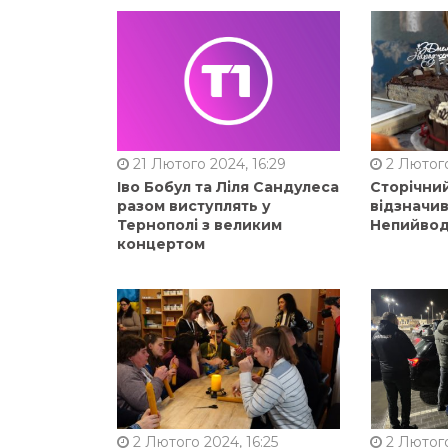
21 Лютого 2024, 16:29
2 Лютого
Іво Бобул та Ліля Сандулеса
Сторічни
разом виступлять у
відзначи
Тернополі з великим
Непийвод
концертом
2 Лютого 2024, 16:25
2 Лютого