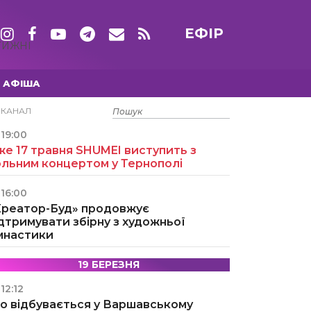
ЕФІР
ТИЖНІ
АФІША
15 ТРАВНЯ
ЕКАНАЛ
19:00
е 17 травня SHUMEI виступить з
ольним концертом у Тернополі
16:00
Креатор-Буд» продовжує
дтримувати збірну з художньої
імнастики
19 БЕРЕЗНЯ
12:12
о відбувається у Варшавському