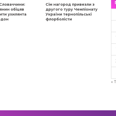
 Словаччини:
Сім нагород привезли з
янин обіцяв
другого туру Чемпіонату
ити ухилянта
України тернопільські
рдон
флорболісти
« 