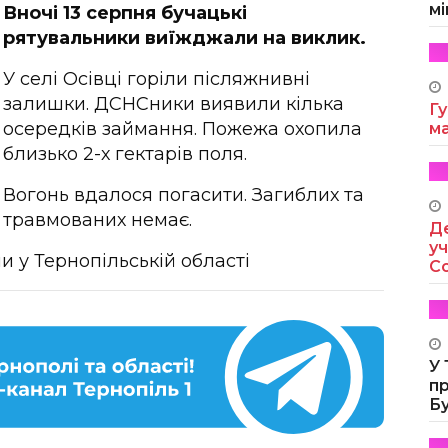
мі
Вночі 13 серпня бучацькі
рятувальники виїжджали на виклик.
У селі Осівці горіли післяжнивні
залишки. ДСНСники виявили кілька
Гу
осередків займання. Пожежа охопила
м
близько 2-х гектарів поля.
Вогонь вдалося погасити. Загиблих та
травмованих немає.
Де
уч
 у Тернопільській області
Co
У
п
Б