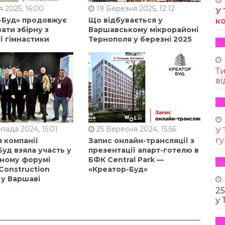
 2025, 16:00
19 Березня 2025, 12:12
У 
-Буд» продовжує
Що відбувається у
к
ати збірну з
Варшавському мікрорайоні
ї гімнастики
Тернополя у березні 2025
Т
ві
пада 2024, 15:01
25 Вересня 2024, 15:56
У 
г
 компанії
Запис онлайн-трансляції з
уд взяла участь у
презентації апарт-готелю в
ному форумі
БФК Central Park —
Construction
«Креатор-Буд»
 у Варшаві
25
у 