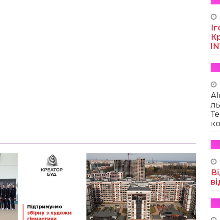
Іг
Кр
I
Al
ль
Те
ко
Ві
ві