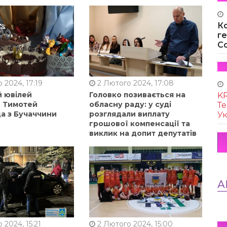
К
г
Co
 2024, 17:19
2 Лютого 2024, 17:08
й ювілей
Головко позивається на
KR
в Тимотей
обласну раду: у суді
Те
а з Бучаччини
розглядали виплату
Ук
грошової компенсації та
виклик на допит депутатів
А
 2024, 15:21
2 Лютого 2024, 15:00