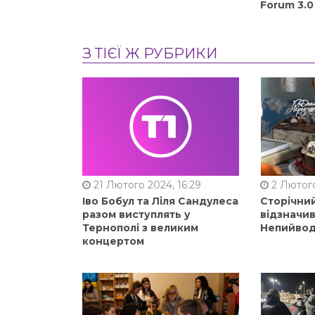
Forum 3.0
З ТІЄЇ Ж РУБРИКИ
21 Лютого 2024, 16:29
2 Лютого
Іво Бобул та Ліля Сандулеса
Сторічни
разом виступлять у
відзначи
Тернополі з великим
Непийвод
концертом