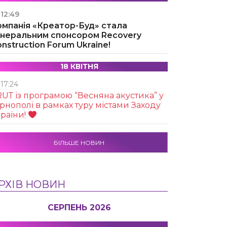
12:49
омпанія «Креатор-Буд» стала
енеральним спонсором Recovery
nstruction Forum Ukraine!
18 КВІТНЯ
17:24
UТ із програмою “Весняна акустика” у
рнополі в рамках туру містами Заходу
раїни!
БІЛЬШЕ НОВИН
РХІВ НОВИН
СЕРПЕНЬ 2026