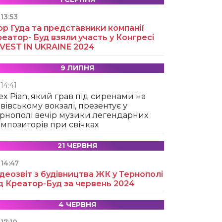
13:53
ор Гуда та представники компанії
еатор- Буд взяли участь у Конгресі
NVEST IN UKRAINE 2024
9 ЛИПНЯ
14:41
ex Pian, який грав під сиренами на
вівському вокзалі, презентує у
рнополі вечір музики легендарних
мпозиторів при свічках
21 ЧЕРВНЯ
14:47
деозвіт з будівництва ЖК у Тернополі
д Креатор-Буд за червень 2024
4 ЧЕРВНЯ