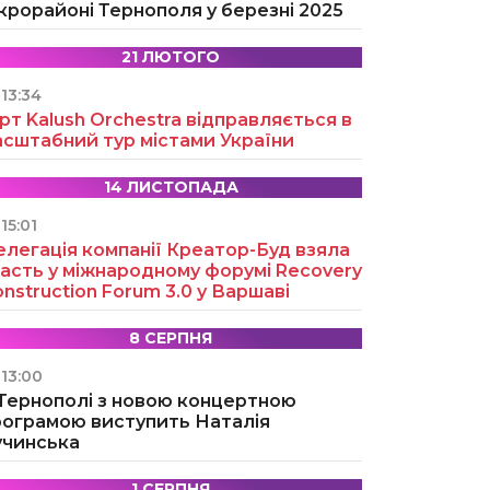
крорайоні Тернополя у березні 2025
21 ЛЮТОГО
13:34
рт Kalush Orchestra відправляється в
асштабний тур містами України
14 ЛИСТОПАДА
15:01
легація компанії Креатор-Буд взяла
асть у міжнародному форумі Recovery
nstruction Forum 3.0 у Варшаві
8 СЕРПНЯ
13:00
 Тернополі з новою концертною
рограмою виступить Наталія
учинська
1 СЕРПНЯ