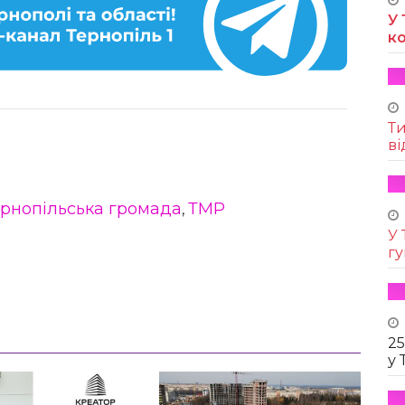
У 
к
Т
ві
ернопільська громада
ТМР
,
У 
г
25
у 