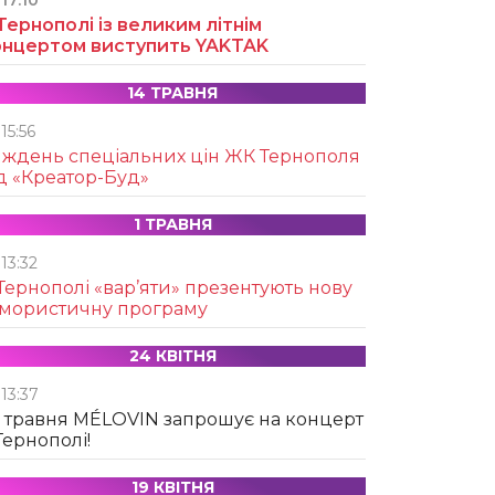
17:10
Тернополі із великим літнім
онцертом виступить YAKTAK
14 ТРАВНЯ
15:56
иждень спеціальних цін ЖК Тернополя
д «Креатор-Буд»
1 ТРАВНЯ
13:32
Тернополі «вар’яти» презентують нову
умористичну програму
24 КВІТНЯ
13:37
 травня MÉLOVIN запрошує на концерт
Тернополі!
19 КВІТНЯ