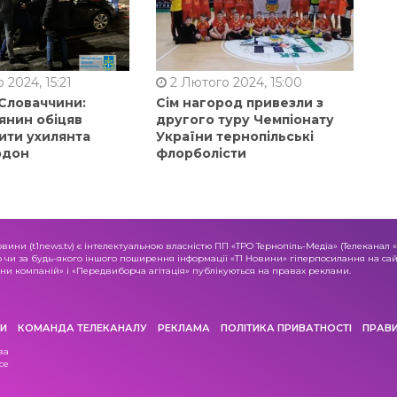
 2024, 15:21
2 Лютого 2024, 15:00
 Словаччини:
Сім нагород привезли з
янин обіцяв
другого туру Чемпіонату
ити ухилянта
України тернопільські
рдон
флорболісти
овини (t1news.tv) є інтелектуальною власністю ПП «ТРО Тернопіль-Медіа» (Телеканал 
о чи за будь-якого іншого поширення інформації «Т1 Новини» гіперпосилання на сайт
и компаній» і «Передвиборча агітація» публікуються на правах реклами.
И
КОМАНДА ТЕЛЕКАНАЛУ
РЕКЛАМА
ПОЛІТИКА ПРИВАТНОСТІ
ПРАВ
ва
се