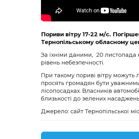
Пориви вітру
17-22 м/с. Погірш
Тернопільському обласному цен
За їхніми даними, 20 листопада н
рівень небезпечності.
При такому пориві вітру можуть 
просять громадян бути уважними 
лісопосадках. Власників автомоб
близькості до зелених насаджен
Джерело: сайт Тернопільської мі