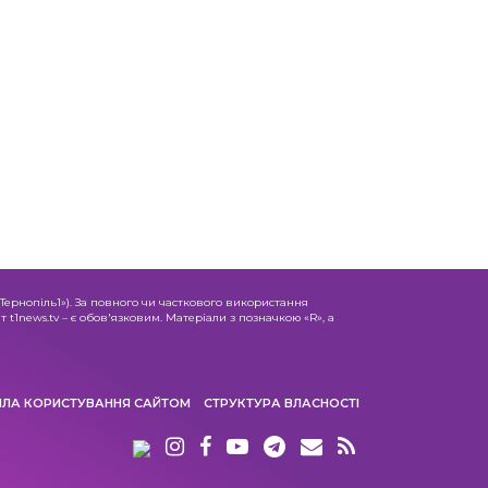
«Тернопіль1»). За повного чи часткового використання
 t1news.tv – є обов'язковим. Матеріали з позначкою «R», а
ИЛА КОРИСТУВАННЯ САЙТОМ
СТРУКТУРА ВЛАСНОСТІ