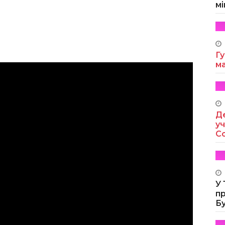
мі
Гу
м
Де
уч
Co
У
п
Б