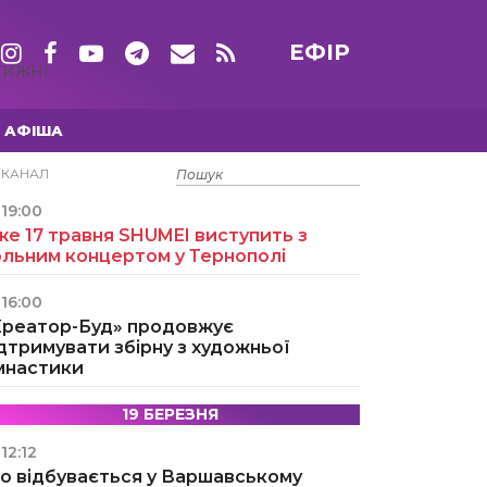
ЕФІР
ТИЖНІ
АФІША
15 ТРАВНЯ
ЕКАНАЛ
19:00
е 17 травня SHUMEI виступить з
ольним концертом у Тернополі
16:00
Креатор-Буд» продовжує
дтримувати збірну з художньої
імнастики
19 БЕРЕЗНЯ
12:12
о відбувається у Варшавському