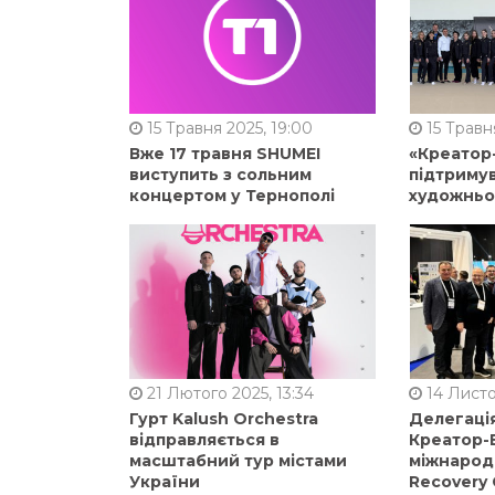
15 Травня 2025, 19:00
15 Травня
Вже 17 травня SHUMEI
«Креатор
виступить з сольним
підтримув
концертом у Тернополі
художньо
21 Лютого 2025, 13:34
14 Листо
Гурт Kalush Orchestra
Делегація
відправляється в
Креатор-Б
масштабний тур містами
міжнарод
України
Recovery 