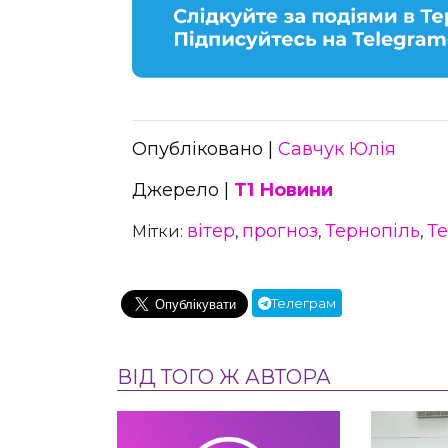
Опубліковано |
Савчук Юлія
Джерело |
Т1 Новини
вітер
прогноз
Тернопіль
Т
Мітки:
,
,
,
Телеграм
ВІД ТОГО Ж АВТОРА