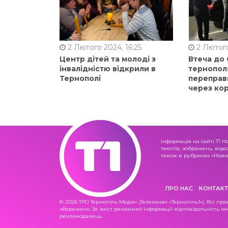
2 Лютого 2024, 16:25
2 Лютого
Центр дітей та молоді з
Втеча до
інвалідністю відкрили в
тернопол
Тернополі
переправ
через ко
Інформація на сайті Т1 Н
текстів, зображень, віде
також в рубриках «Новин
ПРО НАС
КОНТАКТ
© 2026 ТРО Тернопіль-Медіа» (Телеканал «Тернопіль1»). Всі пра
збережено. За зміст рекламної інформації відповідальність не
рекламодавець.