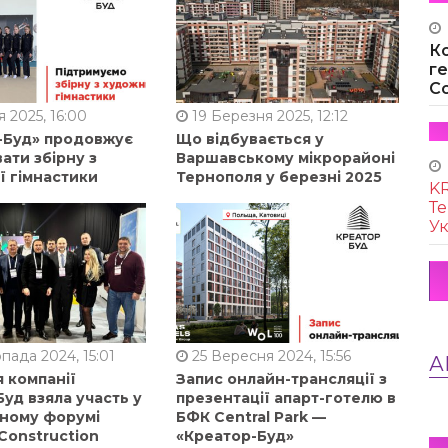
К
г
Co
 2025, 16:00
19 Березня 2025, 12:12
-Буд» продовжує
Що відбувається у
ати збірну з
Варшавському мікрорайоні
ї гімнастики
Тернополя у березні 2025
KR
Те
Ук
пада 2024, 15:01
25 Вересня 2024, 15:56
А
 компанії
Запис онлайн-трансляції з
уд взяла участь у
презентації апарт-готелю в
ному форумі
БФК Central Park —
Construction
«Креатор-Буд»