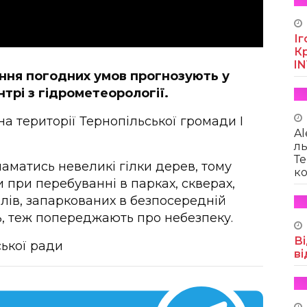
Іг
Кр
I
ення погодних умов прогнозують у
трі з гідрометеорології.
а території Тернопільської громади І
Al
ль
Те
ламатись невеликі гілки дерев, тому
ко
при перебуванні в парках, скверах,
ілів, запаркованих в безпосередній
ь, теж попереджають про небезпеку.
Ві
ської ради
ві