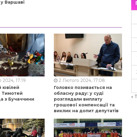
 у Варшаві
 2024, 17:19
2 Лютого 2024, 17:08
й ювілей
Головко позивається на
в Тимотей
обласну раду: у суді
« 
а з Бучаччини
розглядали виплату
грошової компенсації та
виклик на допит депутатів