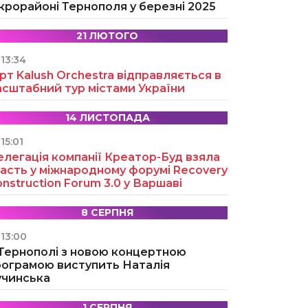
крорайоні Тернополя у березні 2025
21 ЛЮТОГО
13:34
рт Kalush Orchestra відправляється в
асштабний тур містами України
14 ЛИСТОПАДА
15:01
легація компанії Креатор-Буд взяла
асть у міжнародному форумі Recovery
nstruction Forum 3.0 у Варшаві
8 СЕРПНЯ
13:00
 Тернополі з новою концертною
рограмою виступить Наталія
учинська
1 СЕРПНЯ