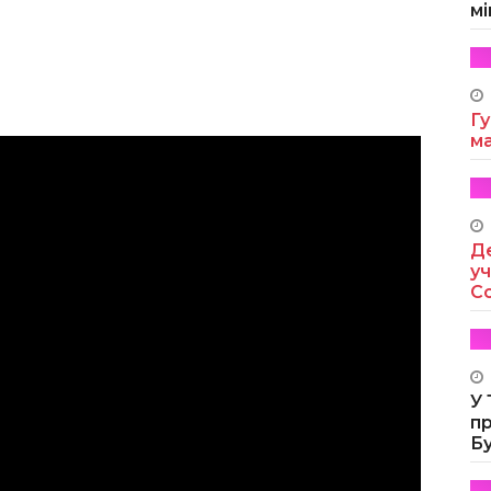
мі
Гу
м
Де
уч
Co
У
п
Б