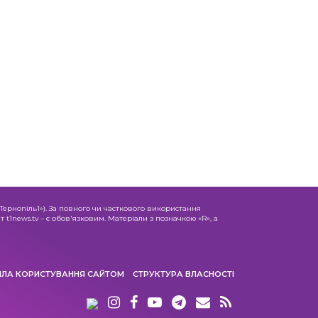
«Тернопіль1»). За повного чи часткового використання
 t1news.tv – є обов'язковим. Матеріали з позначкою «R», а
ИЛА КОРИСТУВАННЯ САЙТОМ
СТРУКТУРА ВЛАСНОСТІ