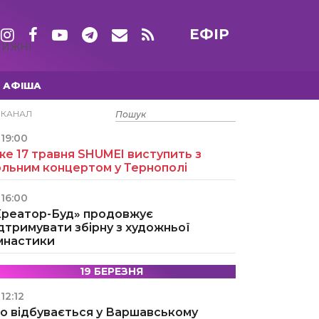
ЕФІР
ТИЖНІ
АФІША
15 ТРАВНЯ
ЕКАНАЛ
19:00
е 17 травня SHUMEI виступить з
ольним концертом у Тернополі
16:00
Креатор-Буд» продовжує
дтримувати збірну з художньої
імнастики
19 БЕРЕЗНЯ
12:12
о відбувається у Варшавському