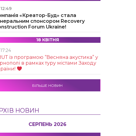
12:49
омпанія «Креатор-Буд» стала
енеральним спонсором Recovery
nstruction Forum Ukraine!
18 КВІТНЯ
17:24
UТ із програмою “Весняна акустика” у
рнополі в рамках туру містами Заходу
раїни!
БІЛЬШЕ НОВИН
РХІВ НОВИН
СЕРПЕНЬ 2026