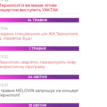
17:10
Тернополі із великим літнім
онцертом виступить YAKTAK
14 ТРАВНЯ
15:56
иждень спеціальних цін ЖК Тернополя
д «Креатор-Буд»
1 ТРАВНЯ
13:32
Тернополі «вар’яти» презентують нову
умористичну програму
24 КВІТНЯ
13:37
 травня MÉLOVIN запрошує на концерт
Тернополі!
19 КВІТНЯ