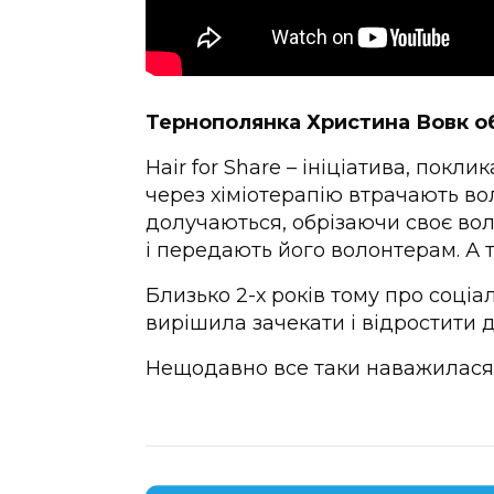
Тернополянка Христина Вовк об
Hair for Share – ініціатива, покл
через хіміотерапію втрачають вол
долучаються, обрізаючи своє вол
і передають його волонтерам. А ті
Близько 2-х років тому про соціал
вирішила зачекати і відростити 
Нещодавно все таки наважилася і 