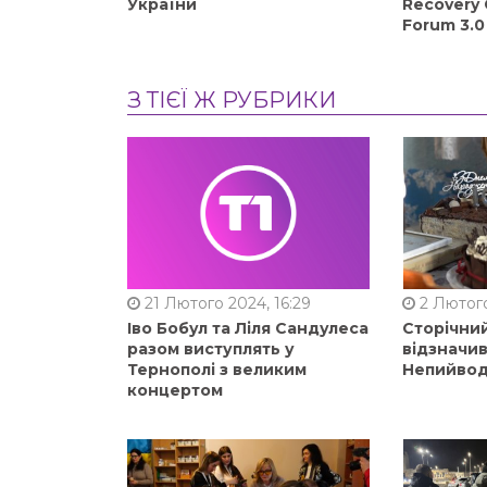
України
Recovery 
Forum 3.0
З ТІЄЇ Ж РУБРИКИ
21 Лютого 2024, 16:29
2 Лютого
Іво Бобул та Ліля Сандулеса
Сторічни
разом виступлять у
відзначи
Тернополі з великим
Непийвод
концертом