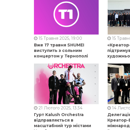
15 Травня 2025, 19:00
15 Травня
Вже 17 травня SHUMEI
«Креатор
виступить з сольним
підтримув
концертом у Тернополі
художньо
21 Лютого 2025, 13:34
14 Листо
Гурт Kalush Orchestra
Делегація
відправляється в
Креатор-Б
масштабний тур містами
міжнарод