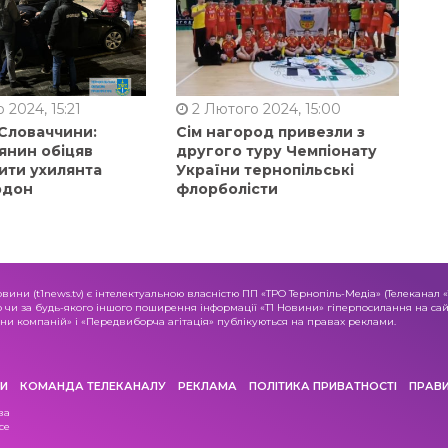
 2024, 15:21
2 Лютого 2024, 15:00
 Словаччини:
Сім нагород привезли з
янин обіцяв
другого туру Чемпіонату
ити ухилянта
України тернопільські
рдон
флорболісти
овини (t1news.tv) є інтелектуальною власністю ПП «ТРО Тернопіль-Медіа» (Телеканал 
о чи за будь-якого іншого поширення інформації «Т1 Новини» гіперпосилання на сайт
и компаній» і «Передвиборча агітація» публікуються на правах реклами.
И
КОМАНДА ТЕЛЕКАНАЛУ
РЕКЛАМА
ПОЛІТИКА ПРИВАТНОСТІ
ПРАВ
ва
се