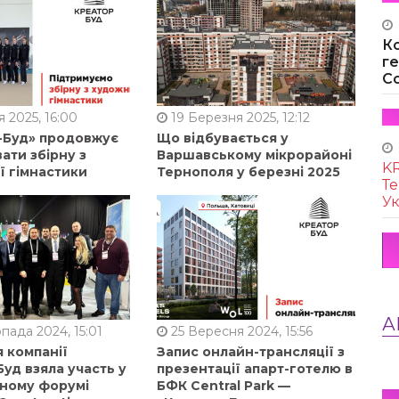
К
г
Co
 2025, 16:00
19 Березня 2025, 12:12
-Буд» продовжує
Що відбувається у
ати збірну з
Варшавському мікрорайоні
KR
ї гімнастики
Тернополя у березні 2025
Те
Ук
А
пада 2024, 15:01
25 Вересня 2024, 15:56
 компанії
Запис онлайн-трансляції з
уд взяла участь у
презентації апарт-готелю в
ному форумі
БФК Central Park —