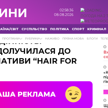
ИНИ
02:58:37
08.08.2026
ПОГОДА НА 2 
АЇНА/СВІТ
СУСПІЛЬСТВО
ПОЛІТИКА
СПОРТ
КРИМІНАЛ
ДІЙНІСТЬ:
ПРОГРАМИ
РУБРИКИ
НАЖИВО
ПРЯМА МОВА
БЛОГИ
ТЕЛ
ДОЛУЧИЛАСЯ ДО
Вж
с
ІАТИВИ “НAIR FOR
«
пі
г
Щ