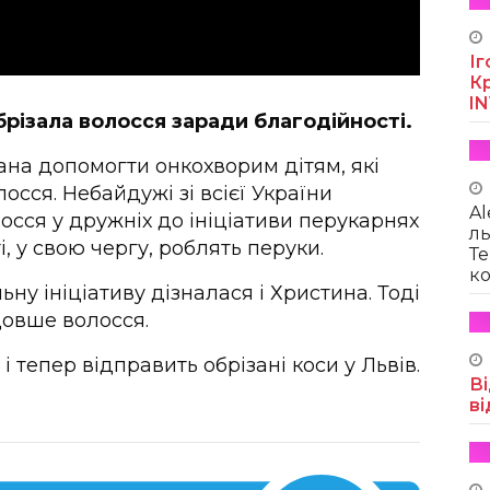
Іг
Кр
I
різала волосся заради благодійності.
икана допомогти онкохворим дітям, які
осся. Небайдужі зі всієї України
Al
осся у дружніх до ініціативи перукарнях
ль
, у свою чергу, роблять перуки.
Те
ко
ьну ініціативу дізналася і Христина. Тоді
довше волосся.
тепер відправить обрізані коси у Львів.
Ві
ві