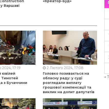
Construction
«Креатор-Буд»
 у Варшаві
 2024, 17:19
2 Лютого 2024, 17:08
й ювілей
Головко позивається на
« 
в Тимотей
обласну раду: у суді
а з Бучаччини
розглядали виплату
грошової компенсації та
виклик на допит депутатів