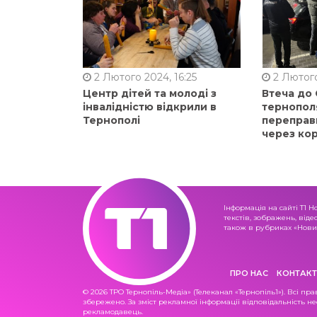
2 Лютого 2024, 16:25
2 Лютого
Центр дітей та молоді з
Втеча до
інвалідністю відкрили в
тернопол
Тернополі
переправ
через ко
Інформація на сайті Т1 Н
текстів, зображень, віде
також в рубриках «Новин
ПРО НАС
КОНТАКТ
© 2026 ТРО Тернопіль-Медіа» (Телеканал «Тернопіль1»). Всі пра
збережено. За зміст рекламної інформації відповідальність не
рекламодавець.