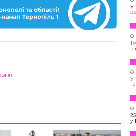
У 
к
Т
ві
логія
У 
г
25
у 