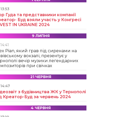
13:53
ор Гуда та представники компанії
еатор- Буд взяли участь у Конгресі
NVEST IN UKRAINE 2024
9 ЛИПНЯ
14:41
ex Pian, який грав під сиренами на
вівському вокзалі, презентує у
рнополі вечір музики легендарних
мпозиторів при свічках
21 ЧЕРВНЯ
14:47
деозвіт з будівництва ЖК у Тернополі
д Креатор-Буд за червень 2024
4 ЧЕРВНЯ