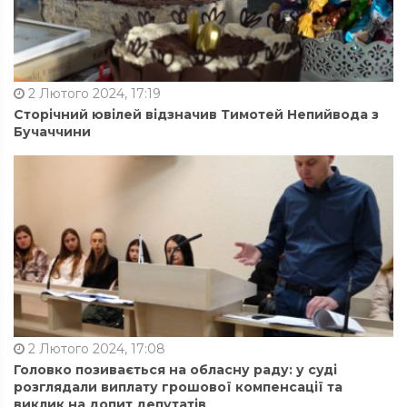
2 Лютого 2024, 17:19
Сторічний ювілей відзначив Тимотей Непийвода з
Бучаччини
2 Лютого 2024, 17:08
Головко позивається на обласну раду: у суді
розглядали виплату грошової компенсації та
виклик на допит депутатів