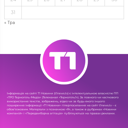
31
« Тра
Інформація на сайті Т1 Новини (t1news.tv) є інтелектуальною власністю ПП
«ТРО Тернопіль-Медіа» (Телеканал «Тернопіль1»). За повного чи часткового
використання текстів, зображень, відео чи за будь-якого іншого
поширення інформації «Т1 Новини» гіперпосилання на сайт t1news.tv – є
обов'язковим. Матеріали з позначкою «R», а також в рубриках «Новини
компаній» і «Передвиборча агітація» публікуються на правах реклами.