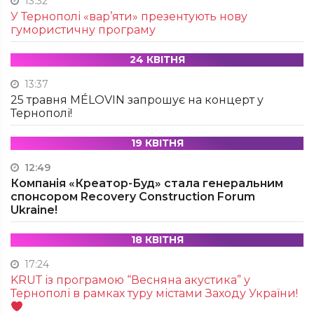
13:32
У Тернополі «вар’яти» презентують нову
гумористичну програму
24 КВІТНЯ
13:37
25 травня MÉLOVIN запрошує на концерт у
Тернополі!
19 КВІТНЯ
12:49
Компанія «Креатор-Буд» стала генеральним
спонсором Recovery Construction Forum
Ukraine!
18 КВІТНЯ
17:24
KRUТ із програмою “Весняна акустика” у
Тернополі в рамках туру містами Заходу України!