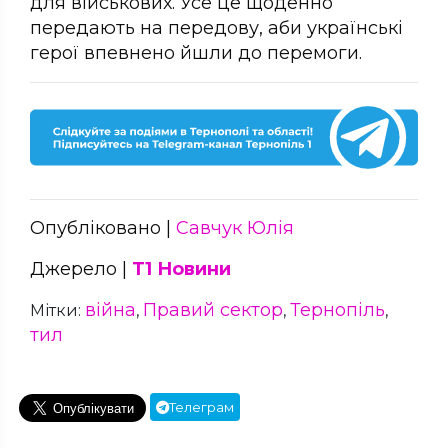
для військових. Усе це щоденно
передають на передову, аби українські
герої впевнено йшли до перемоги.
Опубліковано |
Савчук Юлія
Джерело |
Т1 Новини
війна
Правий сектор
Тернопіль
Мітки:
,
,
,
тил
Телеграм