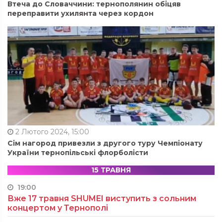
Втеча до Словаччини: тернополянин обіцяв
переправити ухилянта через кордон
2 Лютого 2024, 15:00
Сім нагород привезли з другого туру Чемпіонату
України тернопільські флорболісти
15 ТРАВНЯ
19:00
Вже 17 травня SHUMEI виступить з сольним
концертом у Тернополі