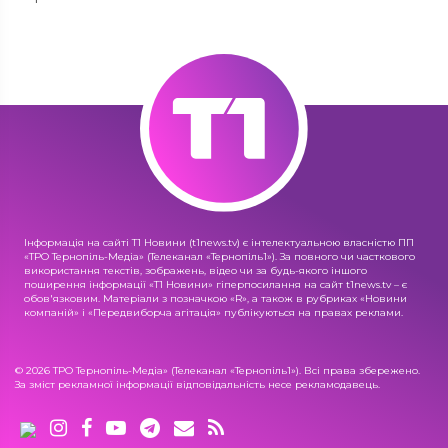
Інформація на сайті Т1 Новини (t1news.tv) є інтелектуальною власністю ПП
«ТРО Тернопіль-Медіа» (Телеканал «Тернопіль1»). За повного чи часткового
використання текстів, зображень, відео чи за будь-якого іншого
поширення інформації «Т1 Новини» гіперпосилання на сайт t1news.tv – є
обов'язковим. Матеріали з позначкою «R», а також в рубриках «Новини
компаній» і «Передвиборча агітація» публікуються на правах реклами.
© 2026 ТРО Тернопіль-Медіа» (Телеканал «Тернопіль1»). Всі права збережено.
За зміст рекламної інформації відповідальність несе рекламодавець.