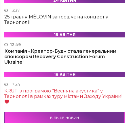
24 КВІТНЯ
13:37
25 травня MÉLOVIN запрошує на концерт у
Тернополі!
19 КВІТНЯ
12:49
Компанія «Креатор-Буд» стала генеральним
спонсором Recovery Construction Forum
Ukraine!
18 КВІТНЯ
17:24
KRUТ із програмою “Весняна акустика” у
Тернополі в рамках туру містами Заходу України!
БІЛЬШЕ НОВИН