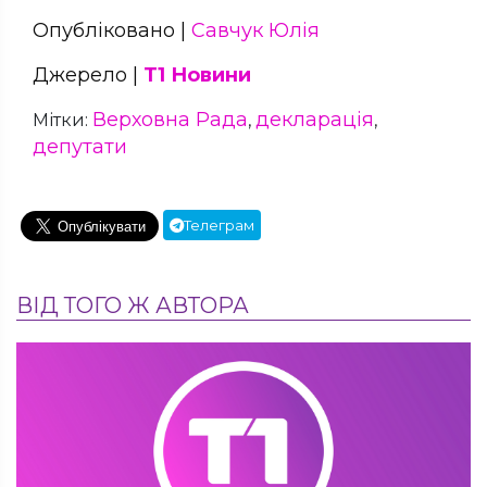
Опубліковано |
Савчук Юлія
Джерело |
Т1 Новини
Верховна Рада
декларація
Мітки:
,
,
депутати
Телеграм
ВІД ТОГО Ж АВТОРА