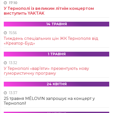
17:10
У Тернополі із великим літнім концертом
виступить YAKTAK
14 ТРАВНЯ
15:56
Тиждень спеціальних цін ЖК Тернополя від
«Креатор-Буд»
1 ТРАВНЯ
13:32
У Тернополі «вар’яти» презентують нову
гумористичну програму
24 КВІТНЯ
13:37
25 травня MÉLOVIN запрошує на концерт у
Тернополі!