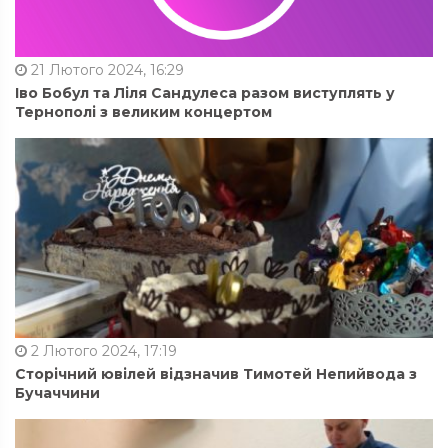
21 Лютого 2024, 16:29
Іво Бобул та Ліля Сандулеса разом виступлять у
Тернополі з великим концертом
2 Лютого 2024, 17:19
Сторічний ювілей відзначив Тимотей Непийвода з
Бучаччини