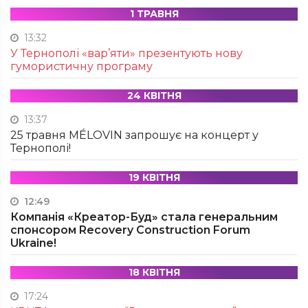
1 ТРАВНЯ
13:32
У Тернополі «вар’яти» презентують нову
гумористичну програму
24 КВІТНЯ
13:37
25 травня MÉLOVIN запрошує на концерт у
Тернополі!
19 КВІТНЯ
12:49
Компанія «Креатор-Буд» стала генеральним
спонсором Recovery Construction Forum
Ukraine!
18 КВІТНЯ
17:24