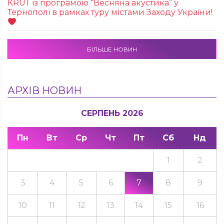
KRUТ із програмою “Весняна акустика” у
Тернополі в рамках туру містами Заходу України!
БІЛЬШЕ НОВИН
АРХІВ НОВИН
СЕРПЕНЬ 2026
Пн
Вт
Ср
Чт
Пт
Сб
Нд
1
2
3
4
5
6
7
8
9
10
11
12
13
14
15
16