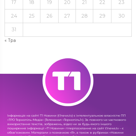
17
18
19
20
21
22
23
24
25
26
27
28
29
30
31
« Тра
Інформація на сайті Т1 Новини (t1news.tv) є інтелектуальною власністю ПП
«ТРО Тернопіль-Медіа» (Телеканал «Тернопіль1»). За повного чи часткового
використання текстів, зображень, відео чи за будь-якого іншого
поширення інформації «Т1 Новини» гіперпосилання на сайт t1news.tv – є
обов'язковим. Матеріали з позначкою «R», а також в рубриках «Новини