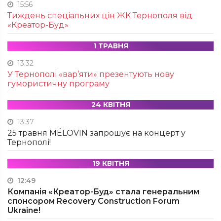
15:56
Тиждень спеціальних цін ЖК Тернополя від
«Креатор-Буд»
1 ТРАВНЯ
13:32
У Тернополі «вар’яти» презентують нову
гумористичну програму
24 КВІТНЯ
13:37
25 травня MÉLOVIN запрошує на концерт у
Тернополі!
19 КВІТНЯ
12:49
Компанія «Креатор-Буд» стала генеральним
спонсором Recovery Construction Forum
Ukraine!