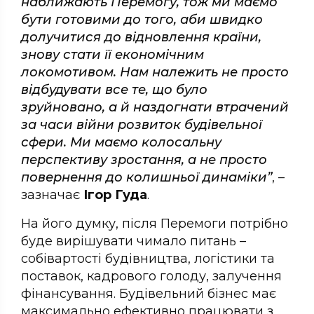
наближають Перемогу, тож ми маємо
бути готовими до того, аби швидко
долучитися до відновлення країни,
знову стати її економічним
локомотивом. Нам належить не просто
відбудувати все те, що було
зруйновано, а й наздогнати втрачений
за часи війни розвиток будівельної
сфери. Ми маємо колосальну
перспективу зростання, а не просто
повернення до колишньої динаміки”
, –
зазначає
Ігор Гуда
.
На його думку, після Перемоги потрібно
буде вирішувати чимало питань –
собівартості будівництва, логістики та
поставок, кадрового голоду, залучення
фінансування. Будівельний бізнес має
максимально ефективно працювати з