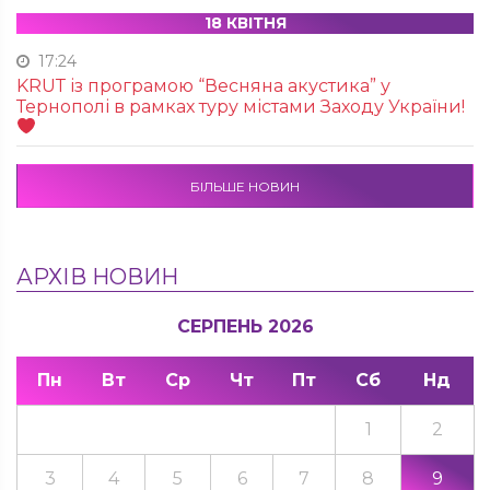
18 КВІТНЯ
17:24
KRUТ із програмою “Весняна акустика” у
Тернополі в рамках туру містами Заходу України!
БІЛЬШЕ НОВИН
АРХІВ НОВИН
СЕРПЕНЬ 2026
Пн
Вт
Ср
Чт
Пт
Сб
Нд
1
2
3
4
5
6
7
8
9