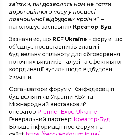
зв’язки, які дозволять нам не гаяти
дорогоцінного часу у процесі
повноцінної відбудови країни”
, –
наголошує засновник
Креатор-Буд
.
Зазначимо, що
RCF Ukraine
– форум, що
об’єднує представників влади і
будівельну спільноту для обговорення
поточних викликів галузі та ефективної
координації зусиль щодо відбудови
України.
Організатори форуму: Конфедерація
будівельників України КБУ та
Міжнародний виставковий
оператор
Premier Expo Ukraine
Генеральний партнер:
Креатор-Буд
Більше інформації про форум на
сайті:
https://recoveryforum.in.ua/