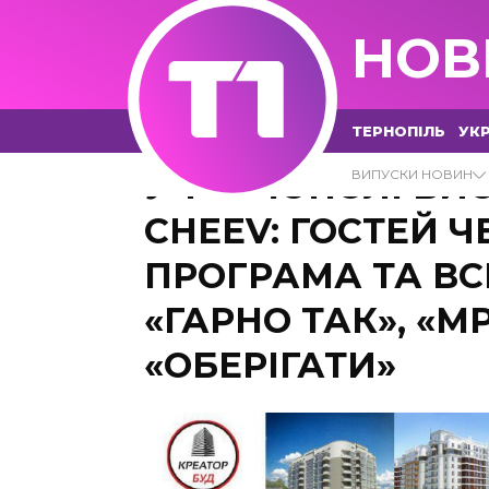
НОВ
ТЕРНОПІЛЬ
УКР
У ТЕРНОПОЛІ ВИ
ВИПУСКИ НОВИН
CHEEV: ГОСТЕЙ 
ПРОГРАМА ТА ВСІ
«ГАРНО ТАК», «М
«ОБЕРІГАТИ»