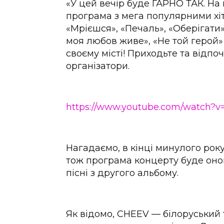
«У цей вечір буде ГАРНО ТАК. На
програма з мега популярними хіт
«Мрієшся», «Печаль», «Оберігати»
моя любов живе», «Не той герой»
своєму місті! Приходьте та відп
організатори.
https://www.youtube.com/watch?
Нагадаємо, в кінці минулого рок
тож програма концерту буде онов
пісні з другого альбому.
Як відомо, CHEEV — білоруський т