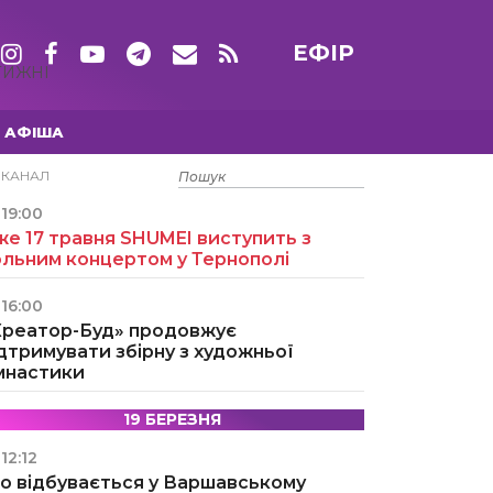
ЕФІР
ТИЖНІ
АФІША
15 ТРАВНЯ
ЕКАНАЛ
19:00
е 17 травня SHUMEI виступить з
ольним концертом у Тернополі
16:00
Креатор-Буд» продовжує
дтримувати збірну з художньої
імнастики
19 БЕРЕЗНЯ
12:12
о відбувається у Варшавському