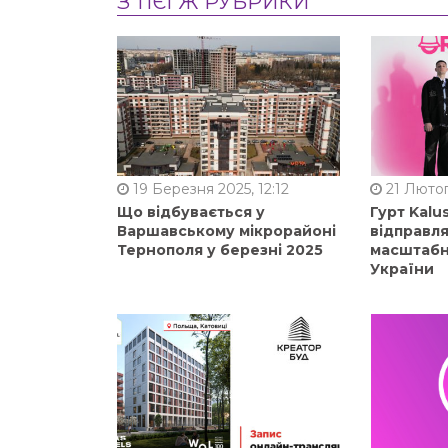
З ТІЄЇ Ж РУБРИКИ
19 Березня 2025, 12:12
21 Лютог
Що відбувається у
Гурт Kalu
Варшавському мікрорайоні
відправля
Тернополя у березні 2025
масштабн
України