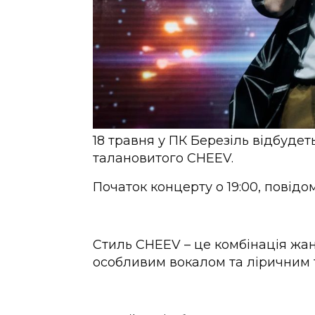
18 травня у ПК Березіль відбуде
талановитого CHEEV.
Початок концерту о 19:00, повід
Стиль CHEEV
–
це комбінація жан
особливим вокалом та ліричним 