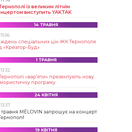
17:10
Тернополі із великим літнім
онцертом виступить YAKTAK
14 ТРАВНЯ
15:56
иждень спеціальних цін ЖК Тернополя
д «Креатор-Буд»
1 ТРАВНЯ
13:32
Тернополі «вар’яти» презентують нову
умористичну програму
24 КВІТНЯ
13:37
 травня MÉLOVIN запрошує на концерт
Тернополі!
19 КВІТНЯ