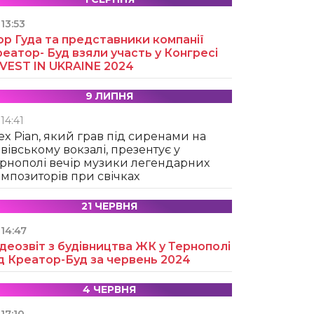
13:53
ор Гуда та представники компанії
еатор- Буд взяли участь у Конгресі
NVEST IN UKRAINE 2024
9 ЛИПНЯ
14:41
ex Pian, який грав під сиренами на
вівському вокзалі, презентує у
рнополі вечір музики легендарних
мпозиторів при свічках
21 ЧЕРВНЯ
14:47
деозвіт з будівництва ЖК у Тернополі
д Креатор-Буд за червень 2024
4 ЧЕРВНЯ