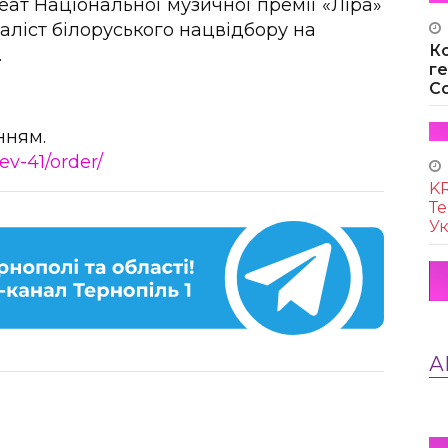
еат Національної музичної премії «Ліра»
наліст білоруського нацвідбору на
К
.
г
Co
нням.
ev-41/order/
KR
Те
Ук
А