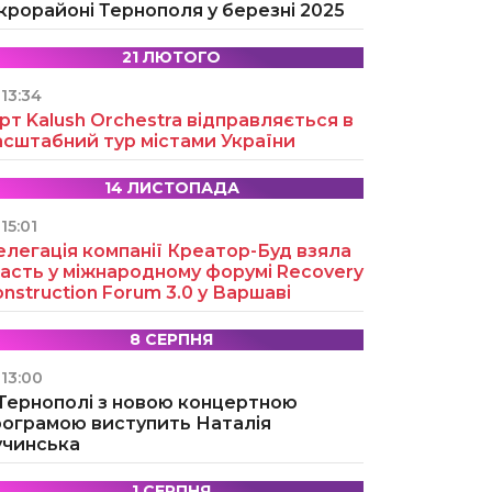
крорайоні Тернополя у березні 2025
21 ЛЮТОГО
13:34
рт Kalush Orchestra відправляється в
асштабний тур містами України
14 ЛИСТОПАДА
15:01
легація компанії Креатор-Буд взяла
асть у міжнародному форумі Recovery
nstruction Forum 3.0 у Варшаві
8 СЕРПНЯ
13:00
 Тернополі з новою концертною
рограмою виступить Наталія
учинська
1 СЕРПНЯ