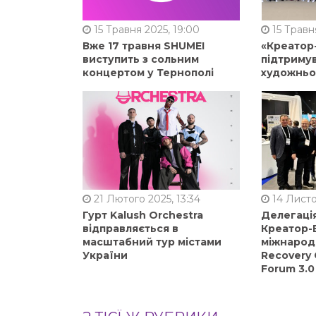
15 Травня 2025, 19:00
15 Травня
Вже 17 травня SHUMEI
«Креатор
виступить з сольним
підтримув
концертом у Тернополі
художньо
21 Лютого 2025, 13:34
14 Листо
Гурт Kalush Orchestra
Делегація
відправляється в
Креатор-Б
масштабний тур містами
міжнарод
України
Recovery 
Forum 3.0