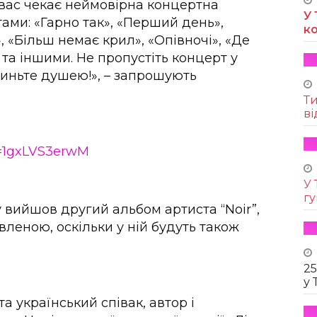
 вас чекає неймовірна концертна
У 
ами: «Гарно так», «Перший день»,
к
, «Більш немає крил», «Опівночі», «Де
 та іншими. Не пропустіть концерт у
очиньте душею!», – запрошують
Т
ві
v=1gxLVS3erwM
У 
г
у вийшов другий альбом артиста “Noir”,
леною, оскільки у ній будуть також
25
у 
а український співак, автор і