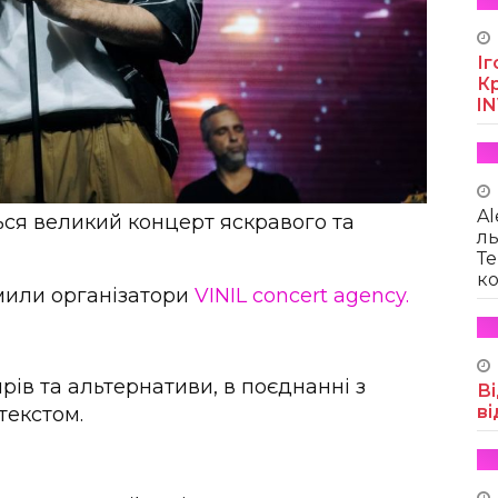
Іг
Кр
I
Al
ться великий концерт яскравого та
ль
Те
ко
омили організатори
VINIL concert agency.
рів та альтернативи, в поєднанні з
Ві
ві
текстом.