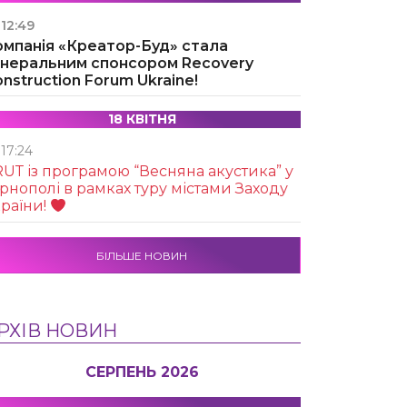
12:49
омпанія «Креатор-Буд» стала
енеральним спонсором Recovery
nstruction Forum Ukraine!
18 КВІТНЯ
17:24
UТ із програмою “Весняна акустика” у
рнополі в рамках туру містами Заходу
раїни!
БІЛЬШЕ НОВИН
РХІВ НОВИН
СЕРПЕНЬ 2026