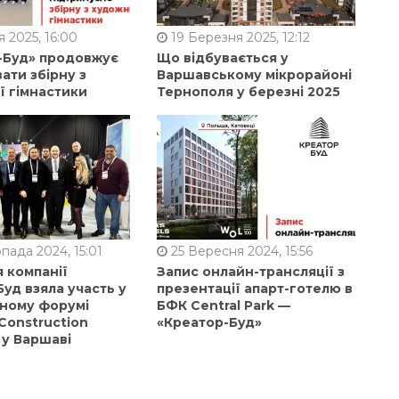
 2025, 16:00
19 Березня 2025, 12:12
-Буд» продовжує
Що відбувається у
ати збірну з
Варшавському мікрорайоні
ї гімнастики
Тернополя у березні 2025
пада 2024, 15:01
25 Вересня 2024, 15:56
 компанії
Запис онлайн-трансляції з
уд взяла участь у
презентації апарт-готелю в
ному форумі
БФК Central Park —
Construction
«Креатор-Буд»
 у Варшаві