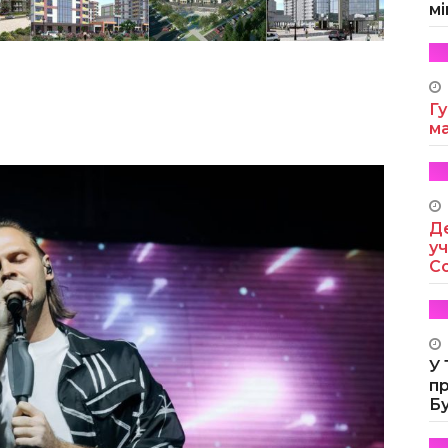
мі
Гу
м
Де
уч
Co
У
п
Б