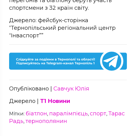
перегонів та біатлону беруть участь
спортсмени з 32 країн світу.
Джерело: фейсбук-сторінка
“Тернопільський регіональний центр
“Інваспорт””
Опубліковано |
Савчук Юлія
Джерело |
Т1 Новини
біатлон
паралімпієць
спорт
Тарас
Мітки:
,
,
,
Радь
тернополянин
,