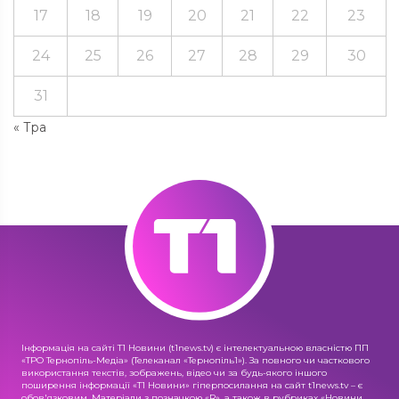
17
18
19
20
21
22
23
24
25
26
27
28
29
30
31
« Тра
Інформація на сайті Т1 Новини (t1news.tv) є інтелектуальною власністю ПП
«ТРО Тернопіль-Медіа» (Телеканал «Тернопіль1»). За повного чи часткового
використання текстів, зображень, відео чи за будь-якого іншого
поширення інформації «Т1 Новини» гіперпосилання на сайт t1news.tv – є
обов'язковим. Матеріали з позначкою «R», а також в рубриках «Новини