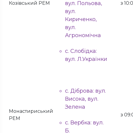
вул. Польова,
Козівський РЕМ
з 10:
вул.
Кириченко,
вул.
Агрономічна
с. Слобідка:
вул. Л.Українки
с. Діброва: вул.
Висока, вул.
Зелена
Монастириський
з 09:
РЕМ
с. Вербка: вул.
Б.