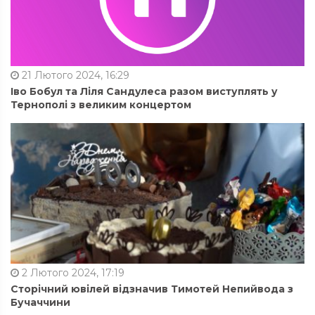
21 Лютого 2024, 16:29
Іво Бобул та Ліля Сандулеса разом виступлять у
Тернополі з великим концертом
2 Лютого 2024, 17:19
Сторічний ювілей відзначив Тимотей Непийвода з
Бучаччини