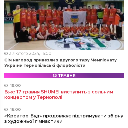
2 Лютого 2024, 15:00
Сім нагород привезли з другого туру Чемпіонату
України тернопільські флорболісти
15 ТРАВНЯ
19:00
Вже 17 травня SHUMEI виступить з сольним
концертом у Тернополі
16:00
«Креатор-Буд» продовжує підтримувати збірну
з художньої гімнастики