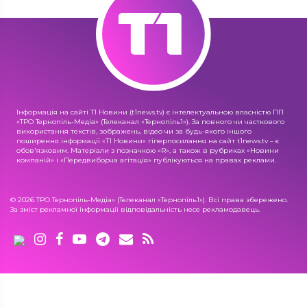
Інформація на сайті Т1 Новини (t1news.tv) є інтелектуальною власністю ПП
«ТРО Тернопіль-Медіа» (Телеканал «Тернопіль1»). За повного чи часткового
використання текстів, зображень, відео чи за будь-якого іншого
поширення інформації «Т1 Новини» гіперпосилання на сайт t1news.tv – є
обов'язковим. Матеріали з позначкою «R», а також в рубриках «Новини
компаній» і «Передвиборча агітація» публікуються на правах реклами.
© 2026 ТРО Тернопіль-Медіа» (Телеканал «Тернопіль1»). Всі права збережено.
За зміст рекламної інформації відповідальність несе рекламодавець.