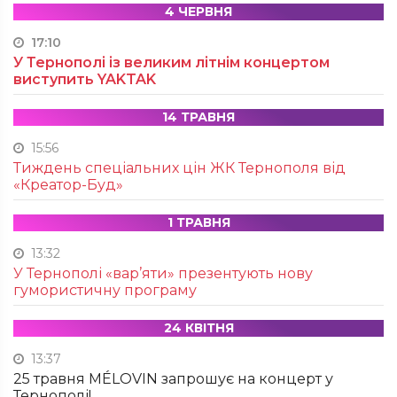
4 ЧЕРВНЯ
17:10
У Тернополі із великим літнім концертом
виступить YAKTAK
14 ТРАВНЯ
15:56
Тиждень спеціальних цін ЖК Тернополя від
«Креатор-Буд»
1 ТРАВНЯ
13:32
У Тернополі «вар’яти» презентують нову
гумористичну програму
24 КВІТНЯ
13:37
25 травня MÉLOVIN запрошує на концерт у
Тернополі!